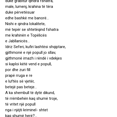
duke grabitur qindra fshatra,
male, lumenj, krahina të tëra
duke përvetësuar
edhe bashkë me banorë…
Nishi e qindra lokalitete,
më tepër se shtetëqind fshatra
me krahinën e Topëlicës
e Jabllanicës…
Idriz Seferi, kufiri lashtësi shqiptare,
gjithmonë e një popull jo sllav,
gjithmonë imazh i rëndë i vdekjes
si kaploi këtë vend e popull,
por dhe zuri fill
prapë rruga e re
e luftës së vjetër,
betejë pas beteje…
A ka shembull të dytë dikund,
të rrëmbehën kaq shumë troje,
të vritet një popull
nga i njëjti kriminel- shtet
kaq shumë herë?…