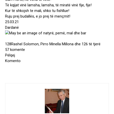
Të kqijat vinë lamsha, lamsha, të miratë vinë fije, fije!
Kur të shkojsh te mali, shko tu fishllue!
Ruju prej budallës, e jo prej të mençmit!
25.03.21
Dardanë
128
Rashel Solomon, Pirro Minella Millona dhe 126 të tjerë
57 komente
Pëlqej
Komento