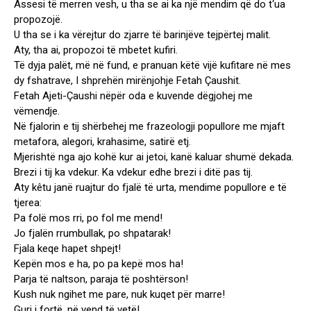
Assesi të merren vesh, u tha se ai ka një mendim që do t‘ua
propozojë.
U tha se i ka vërejtur do zjarre të barinjëve tejpërtej malit.
Aty, tha ai, propozoi të mbetet kufiri.
Të dyja palët, më në fund, e pranuan këtë vijë kufitare në mes
dy fshatrave, I shprehën mirënjohje Fetah Çaushit.
Fetah Ajeti-Çaushi nëpër oda e kuvende dëgjohej me
vëmendje.
Në fjalorin e tij shërbehej me frazeologji popullore me mjaft
metafora, alegori, krahasime, satirë etj.
Mjerishtë nga ajo kohë kur ai jetoi, kanë kaluar shumë dekada.
Brezi i tij ka vdekur. Ka vdekur edhe brezi i ditë pas tij.
Aty kêtu janë ruajtur do fjalë të urta, mendime popullore e të
tjerea:
Pa folë mos rri, po fol me mend!
Jo fjalën rrumbullak, po shpatarak!
Fjala keqe hapet shpejt!
Kepën mos e ha, po pa kepë mos ha!
Parja të naltson, paraja të poshtërson!
Kush nuk ngihet me pare, nuk kuqet për marre!
Guri i fortë, në vend të vetë!