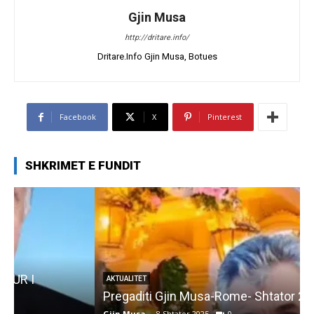
Gjin Musa
http://dritare.info/
Dritare.Info Gjin Musa, Botues
Facebook
X
Pinterest
SHKRIMET E FUNDIT
AKTUALITET
Pregaditi Gjin Musa-Rome- Shtator 2025
Gjin Musa
-
8 Shtator 2025
0
G