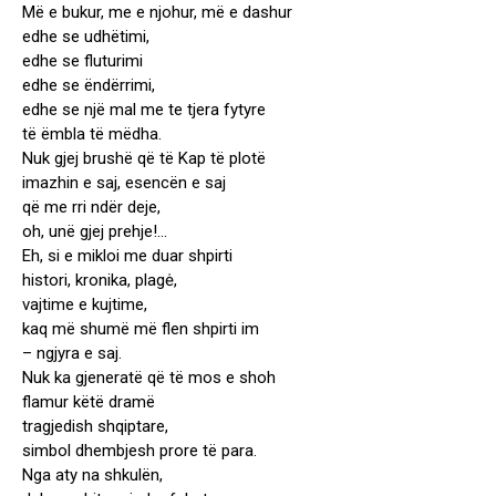
Më e bukur, me e njohur, më e dashur
edhe se udhëtimi,
edhe se fluturimi
edhe se ëndërrimi,
edhe se një mal me te tjera fytyre
të ëmbla të mëdha.
Nuk gjej brushë që të Kap të plotë
imazhin e saj, esencën e saj
që me rri ndër deje,
oh, unë gjej prehje!…
Eh, si e mikloi me duar shpirti
histori, kronika, plagė,
vajtime e kujtime,
kaq më shumë më flen shpirti im
– ngjyra e saj.
Nuk ka gjeneratë që të mos e shoh
flamur këtë dramë
tragjedish shqiptare,
simbol dhembjesh prore të para.
Nga aty na shkulën,