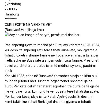
( vazhdon)
27.03.17
Hamburg
“””””””””””””
GURI I FORTË NË VEND TË VET
(Busavatë vendlindja ime)
Pas shpërnguljeve të mëdha për Turqi aty kah vitet 1928-1934,
kur deshi të shpërngulet i tërë fshati Busavatë, mbi gjysma e
fshatit Koretin, shumë familje në Topanicë e fshatra tjera për
rreth, edhe në Busavatë u shpërngulën disa familje. Presionet
policire e shtetërore serbe ishin të mëdha, synohej pastrimi
etnik.
Kah viti 1935, edhe në Busavatë formohet bindja se këtu nuk
mund të jetohet më! Duhet të organizohet shpërngulja në
Turqi. Për këtë qëllim fshatarët zgjodhën tre burra që të gjejnë
një vend në Turqi, ku mund të vendoset i tërë fshati Busavatë.
Por kundër kësaj ideje ishte Fetah Ajeti-Çaushi. Si dëshmi
kemi faktin kur fshati Berivojcë dhe mbi gjysma e fshatit