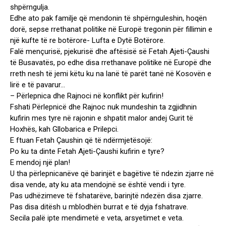
shpërngulja.
Edhe ato pak familje që mendonin të shpërnguleshin, hoqën
dorë, sepse rrethanat politike në Europë tregonin për fillimin e
një kufte të re botërore- Lufta e Dytë Botërore.
Falë mençurisë, pjekurisë dhe aftësisë së Fetah Ajeti-Çaushi
të Busavatës, po edhe disa rrethanave politike në Europë dhe
rreth nesh të jemi këtu ku na lanë të parët tanë në Kosovën e
lirë e të pavarur…
– Përlepnica dhe Rajnoci në konflikt për kufirin!
Fshati Përlepnicë dhe Rajnoc nuk mundeshin ta zgjidhnin
kufirin mes tyre në rajonin e shpatit malor andej Gurit të
Hoxhës, kah Gllobarica e Prilepci.
E ftuan Fetah Çaushin që të ndërmjetësojë:
Po ku ta dinte Fetah Ajeti-Çaushi kufirin e tyre?
E mendoj një plan!
U tha përlepnicanëve që barinjët e bagëtive të ndezin zjarre në
disa vende, aty ku ata mendojnë se është vendi i tyre.
Pas udhëzimeve të fshatarëve, barinjtë ndezën disa zjarre.
Pas disa ditësh u mblodhën burrat e të dyja fshatrave.
Secila palë ipte mendimetë e veta, arsyetimet e veta.