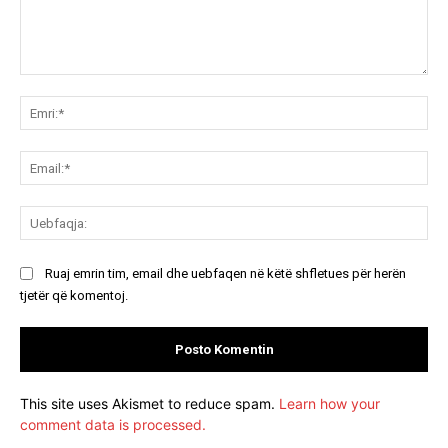
Koment:
Emr
Ema
Ue
Ruaj emrin tim, email dhe uebfaqen në këtë shfletues për herën
tjetër që komentoj.
This site uses Akismet to reduce spam.
Learn how your
comment data is processed.