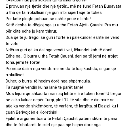
-Askush nuk pati sukses që ta lëkund gurin-
E provuan një tjetër dhe një tjetër… më në fund Fetah Busavata
u tha që ta rrokullisin një guri mbi sipërfaqe të tokës.
Për këtë pleqtë pohuan se është pnuë e lehtë!
Këtë desha ta dëgjoj nga ju u tha Fetah Ajeti- Çaushi. Pra mu
për këtë edhe ju kam thirrur.
Dua që të ju tregoi se guri i fortë e i palëkundër është në vend
të vetë.
Ndërsa guri që ka dal nga vendi i vet, lëkundet kah të doni!
Edhe na , O burra u tha Fetah Çaushi, deri sa të jemi në trojet
tona, jemi të fortë!
Po nëse dalim nga vendi, me ne do të luaj kushdo, si guri që
rrokulliset.
Duhet, o burra, të heqim dorë nga shpërngulja.
Ta ruajmë vendin ku na lanë të parët tanë!
Mos lejoni që shkau ta marr aq lehtë e lirë tokën tonë! U tregoi
se ai ka kaluar nëpër Turqi, plot 12-të vite dhe e din mirë se
atje ka vende shkëmbore, të varfëra, të largëta, si Elazizi, ku i
çuan Berivojcën e Koretinin!
Fjalët e argumentuara të Fetah Çaushit patën ndikim te paria
dhe te fshatarët, të cilët një pas një hiqnin dorë nga