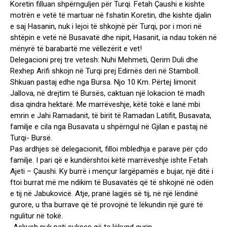
Koretin filluan shpërnguljen për Turqi. Fetah Çaushi e kishte
motrën e vetë të martuar në fshatin Koretin, dhe kishte djalin
e saj Hasanin, nuk i lejoi të shkojnë për Turqi, por i mori në
shtëpin e vetë në Busavatë dhe nipit, Hasanit, ia ndau tokën në
mënyrë të barabartë me vëllezërit e vet!
Delegacioni prej tre vetesh: Nuhi Mehmeti, Qerim Duli dhe
Rexhep Arifi shkojn në Turqi prej Edirnës deri në Stamboll.
Shkuan pastaj edhe nga Bursa. Njo 10 Km. Përtej Iimonit
Jallova, në drejtim të Bursës, caktuan një lokacion të madh
disa qindra hektarë. Me marrëveshje, këtë tokë e lanë mbi
emrin e Jahi Ramadanit, të birit të Ramadan Latifit, Busavata,
familje e cila nga Busavata u shpërngul në Gjilan e pastaj në
Turqi- Bursë.
Pas ardhjes së delegacionit, filloi mbledhja e parave për çdo
familje. I pari që e kundërshtoi këtë marrëveshje ishte Fetah
Ajeti – Çaushi. Ky burrë i mençur largëpamës e bujar, një ditë i
ftoi burrat më me ndikim të Busavatës që të shkojnë në odën
e tij në Jabukovicë. Atje, pranë lagjës së tij, në një lëndinë
gurore, u tha burrave që të provojnë të lëkundin një gurë të
ngulitur në tokë.