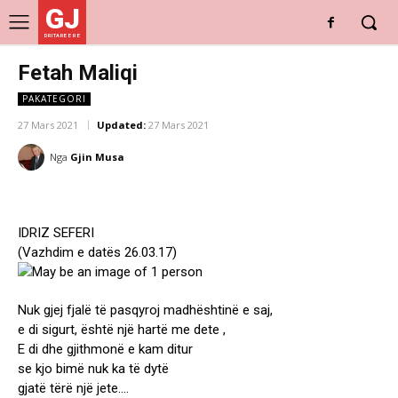
GJ
DRITARE E RE
Fetah Maliqi
PAKATEGORI
27 Mars 2021
Updated:
27 Mars 2021
Nga
Gjin Musa
IDRIZ SEFERI
(Vazhdim e datës 26.03.17)
Nuk gjej fjalë të pasqyroj madhështinë e saj,
e di sigurt, është një hartë me dete ,
E di dhe gjithmonë e kam ditur
se kjo bimë nuk ka të dytë
gjatë tërë një jete….