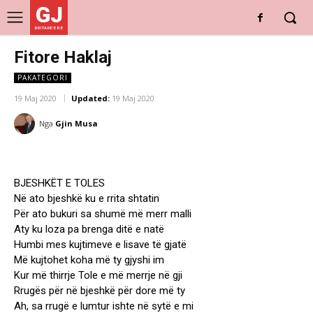
GJ
DRITARE E RE
Fitore Haklaj
PAKATEGORI
19 Maj 2020
Updated:
19 Maj 2020
Nga
Gjin Musa
BJESHKËT E TOLES
Në ato bjeshkë ku e rrita shtatin
Për ato bukuri sa shumë më merr malli
Aty ku loza pa brenga ditë e natë
Humbi mes kujtimeve e lisave të gjatë
Më kujtohet koha më ty gjyshi im
Kur më thirrje Tole e më merrje në gji
Rrugës për në bjeshkë për dore më ty
Ah, sa rrugë e lumtur ishte në sytë e mi