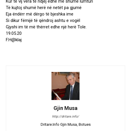
Kur të vij vera të ndjej edhe më shumë lumturi
Të kujtoj shumë herë në netët pa gjumë
Eja ëndërr më dërgo të bjeshka ime
Si dikur fëmijë të qëndroj ashtu e vogël
Gjyshi im të më thërret edhe një herë Tole.
19.05.20
F.H@klaj
Gjin Musa
http://dritare.info/
Dritare.Info Gjin Musa, Botues