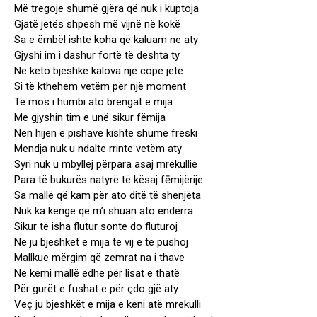
Më tregoje shumë gjëra që nuk i kuptoja
Gjatë jetës shpesh më vijnë në kokë
Sa e ëmbël ishte koha që kaluam ne aty
Gjyshi im i dashur fortë të deshta ty
Në këto bjeshkë kalova një copë jetë
Si të kthehem vetëm për një moment
Të mos i humbi ato brengat e mija
Me gjyshin tim e unë sikur fëmija
Nën hijen e pishave kishte shumë freski
Mendja nuk u ndalte rrinte vetëm aty
Syri nuk u mbyllej përpara asaj mrekullie
Para të bukurës natyrë të kësaj fēmijërije
Sa mallë që kam për ato ditë të shenjëta
Nuk ka këngë që m’i shuan ato ëndërra
Sikur të isha flutur sonte do fluturoj
Në ju bjeshkët e mija të vij e të pushoj
Mallkue mërgim që zemrat na i thave
Ne kemi mallë edhe për lisat e thatë
Për gurët e fushat e për çdo gjë aty
Veç ju bjeshkët e mija e keni atë mrekulli