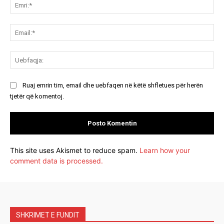
Emr
Ema
Ue
Ruaj emrin tim, email dhe uebfaqen në këtë shfletues për herën
tjetër që komentoj.
This site uses Akismet to reduce spam.
Learn how your
comment data is processed.
SHKRIMET E FUNDIT