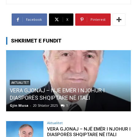
Facebook
X
Pinterest
SHKRIMET E FUNDIT
AKTUALITET
VERA GJONAJ – NJË EMËR I NJOHUR I
DIASPORËS SHQIPTARE NË ITALI
Gjin Musa
-
20 Shtator 2025
1
G
Aktualitet
VERA GJONAJ – NJË EMËR I NJOHUR I
DIASPORËS SHQIPTARE NË ITALI