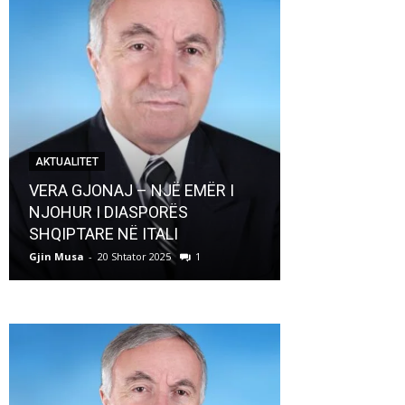
AKTUALITET
AKTUALITET
VERA GJONAJ – NJË EMËR I
NJOHUR I DIASPORËS
Pregaditi Gji
SHQIPTARE NË ITALI
Shtator 2025
Gjin Musa
-
20 Shtator 2025
1
Gjin Musa
-
8 Shtat