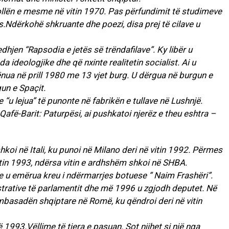
hkollën e mesme në vitin 1970. Pas përfundimit të studimeve
kës.Ndërkohë shkruante dhe poezi, disa prej të cilave u
hjen “Rapsodia e jetës së trëndafilave”. Ky libër u
a ideologjike dhe që nxinte realitetin socialist. Ai u
nua në prill 1980 me 13 vjet burg. U dërgua në burgun e
un e Spaçit.
he “u lejua” të punonte në fabrikën e tullave në Lushnjë.
koi në Itali, ku punoi në Milano deri në vitin 1992. Përmes
itin 1993, ndërsa vitin e ardhshëm shkoi në SHBA.
he u emërua kreu i ndërmarrjes botuese ” Naim Frashëri”.
rative të parlamentit dhe më 1996 u zgjodh deputet. Në
mbasadën shqiptare në Romë, ku qëndroi deri në vitin
 1993.Vëllime të tjera e pasuan. Sot njihet si një nga