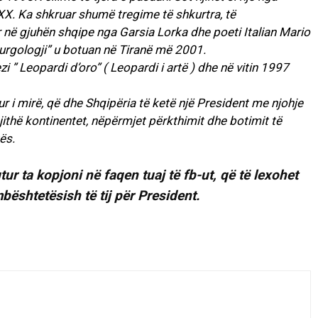
X. Ka shkruar shumë tregime të shkurtra, të
 në gjuhën shqipe nga Garsia Lorka dhe poeti Italian Mario
 burgologji” u botuan në Tiranë më 2001.
i ” Leopardi d’oro” ( Leopardi i artë ) dhe në vitin 1997
gur i mirë, që dhe Shqipëria të ketë një President me njohje
ithë kontinentet, nëpërmjet përkthimit dhe botimit të
ës.
lutur ta kopjoni në faqen tuaj të fb-ut, që të lexohet
shtetësish të tij për President.