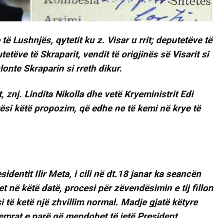
ë Lushnjës, qytetit ku z. Visar u rrit; deputetëve të
putetëve të Skraparit, vendit të origjinës së Visarit si
lonte Skraparin si rreth dikur.
 znj. Lindita Nikolla dhe vetë Kryeministrit Edi
si këtë propozim, që edhe ne të kemi në krye të
identit Ilir Meta, i cili në dt.18 janar ka seancën
në këtë datë, procesi për zëvendësimin e tij fillon
i të ketë një zhvillim normal. Madje gjatë këtyre
 emrat e parë që mendohet të jetë President.