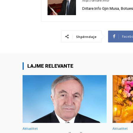
http://dritare.info/
Dritare.Info Gjin Musa, Botues
Faceb
Shpërndaje
LAJME RELEVANTE
Aktualitet
Aktualitet