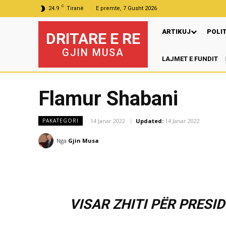
C
24.9
Tiranë
E premte, 7 Gusht 2026
ARTIKUJ
POLI
DRITARE E RE
GJIN MUSA
LAJMET E FUNDIT
Flamur Shabani
14 Janar 2022
Updated:
14 Janar 2022
PAKATEGORI
Nga
Gjin Musa
VISAR ZHITI PËR PRESI