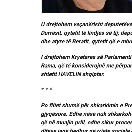
U drejtohem veçanërisht deputetëve t
Durrësit, qytetit të lindjes së tij; de
dhe atyre të Beratit, qytetit që e mbu
I drejtohem Kryetares së Parlamentit,
Rama, që të konsiderojnë me përparë
shtetit HAVELIN shqiptar.
* * *
Po flitet shumë për shkarkimin e Pres
gjyqësore. Edhe nëse nuk shkarkohet 
që në muajin prill, edhe sikur proces
ditëve janë hedhur në rrjete sociale