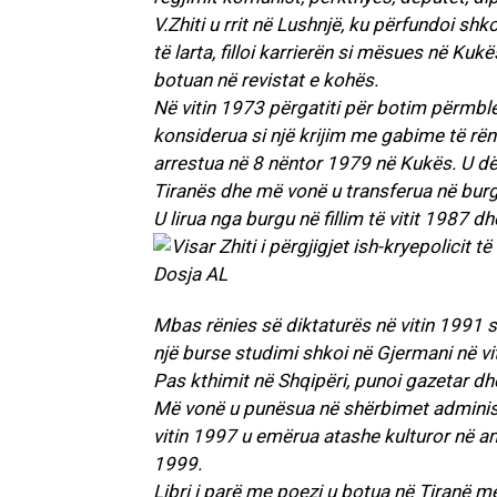
V.Zhiti u rrit në Lushnjë, ku përfundoi s
të larta, filloi karrierën si mësues në Ku
botuan në revistat e kohës.
Në vitin 1973 përgatiti për botim përmbled
konsiderua si një krijim me gabime të rënd
arrestua në 8 nëntor 1979 në Kukës. U dë
Tiranës dhe më vonë u transferua në burg
U lirua nga burgu në fillim të vitit 1987 d
Mbas rënies së diktaturës në vitin 1991 sh
një burse studimi shkoi në Gjermani në v
Pas kthimit në Shqipëri, punoi gazetar d
Më vonë u punësua në shërbimet administ
vitin 1997 u emërua atashe kulturor në a
1999.
Libri i parë me poezi u botua në Tiranë më