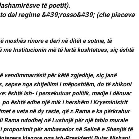
 dashamirësve të poetit).
 të moshës rinore e deri në ditët e sotme, të
ë me Institucionin më të lartë kushtetues, siç është
ë vendimmarrësit për këtë zgjedhje, siç janë
ës, sepse nga shtjellimi i mëposhtëm, do të shikoni
ve: është ish- i persekutuar politik, madje i dënuar
 po është edhe një mik i hershëm i Kryeministrit
imet e veta në dy raste, që z.Rama e ka përkrahur
di Rama ndodhej në Lushnjë për një tablo murale
r i propozimit për ambasador në Selinë e Shenjtë të
interesa klanore nga ish-Presidenti Bujar Nishani.