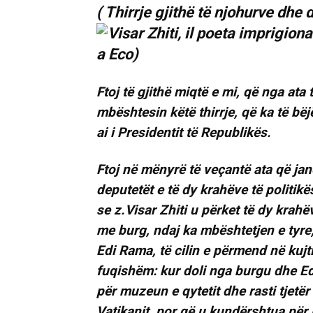
( Thirrje gjithë të njohurve dhe
Ftoj të gjithë miqtë e mi, që nga ata
mbështesin këtë thirrje, që ka të bëj
ai i Presidentit të Republikës.
Ftoj në mënyrë të veçantë ata që jan
deputetët e të dy krahëve të politik
se z.Visar Zhiti u përket të dy krahë
me burg, ndaj ka mbështetjen e tyre,
Edi Rama, të cilin e përmend në kujt
fuqishëm: kur doli nga burgu dhe E
për muzeun e qytetit dhe rasti tjetë
Vatikanit, por që u kundërshtua për 