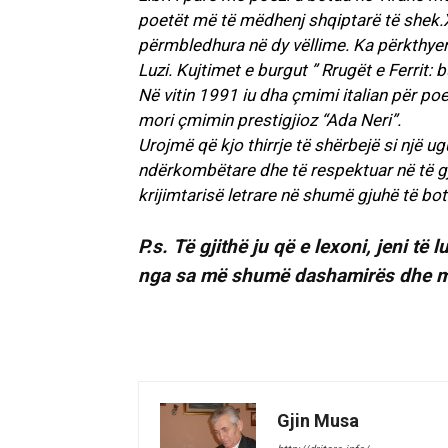
poetët më të mëdhenj shqiptarë të shek.X
përmbledhura në dy vëllime. Ka përkthyer
Luzi. Kujtimet e burgut ” Rrugët e Ferrit:
Në vitin 1991 iu dha çmimi italian për poez
mori çmimin prestigjioz “Ada Neri”.
Urojmë që kjo thirrje të shërbejë si një u
ndërkombëtare dhe të respektuar në të gj
krijimtarisë letrare në shumë gjuhë të bot
P.s. Të gjithë ju që e lexoni, jeni të 
nga sa më shumë dashamirës dhe mbë
Gjin Musa