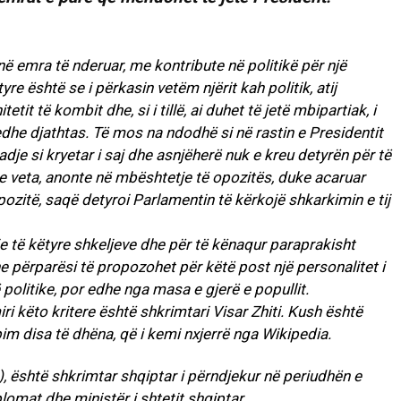
në emra të nderuar, me kontribute në politikë për një
re është se i përkasin vetëm njërit kah politik, atij
etit të kombit dhe, si i tillë, ai duhet të jetë mbipartiak, i
dhe djathtas. Të mos na ndodhë si në rastin e Presidentit
dje si kryetar i saj dhe asnjëherë nuk e kreu detyrën për të
 veta, anonte në mbështetje të opozitës, duke acaruar
itë, saqë detyroi Parlamentin të kërkojë shkarkimin e tij
e të këtyre shkeljeve dhe për të kënaqur paraprakisht
 përparësi të propozohet për këtë post një personalitet i
politike, por edhe nga masa e gjerë e popullit.
i këto kritere është shkrimtari Visar Zhiti. Kush është
apim disa të dhëna, që i kemi nxjerrë nga Wikipedia.
2), është shkrimtar shqiptar i përndjekur në periudhën e
lomat dhe ministër i shtetit shqiptar.