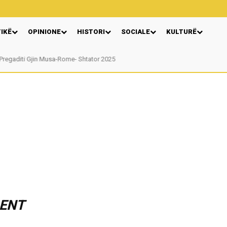
TIKË
OPINIONE
HISTORI
SOCIALE
KULTURË
Nga: Ndue Dedaj
DENT