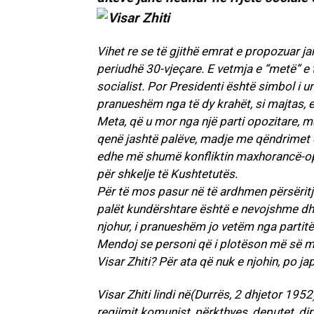
Vihet re se të gjithë emrat e propozuar ja
periudhë 30-vjeçare. E vetmja e “metë” e ty
socialist. Por Presidenti është simbol i unit
pranueshëm nga të dy krahët, si majtas, e
Meta, që u mor nga një parti opozitare, ma
qenë jashtë palëve, madje me qëndrimet e
edhe më shumë konfliktin maxhorancë-opoz
për shkelje të Kushtetutës.
Për të mos pasur në të ardhmen përsëritj
palët kundërshtare është e nevojshme dhe
njohur, i pranueshëm jo vetëm nga partitë 
Mendoj se personi që i plotëson më së mir
Visar Zhiti? Për ata që nuk e njohin, po j
Visar Zhiti lindi në(Durrës, 2 dhjetor 195
regjimit komunist, përkthyes, deputet, dip