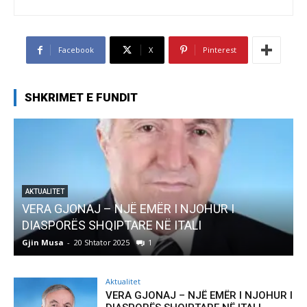
Facebook
X
Pinterest
SHKRIMET E FUNDIT
AKTUALITET
Pregaditi Gjin Musa-Rome- Shtator 2025
Gjin Musa
-
8 Shtator 2025
0
Aktualitet
VERA GJONAJ – NJË EMËR I NJOHUR I