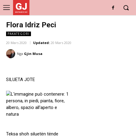
GJ
DRITARE E RE
Flora Idriz Peci
PAKATEGORI
20 Mars 2020
Updated:
20 Mars 2020
Nga
Gjin Musa
SILUETA JOTE
Teksa shoh siluetën tënde