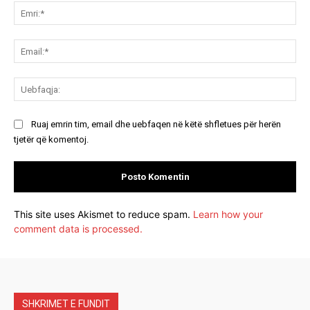
Emr
Ema
Ue
Ruaj emrin tim, email dhe uebfaqen në këtë shfletues për herën
tjetër që komentoj.
This site uses Akismet to reduce spam.
Learn how your
comment data is processed.
SHKRIMET E FUNDIT