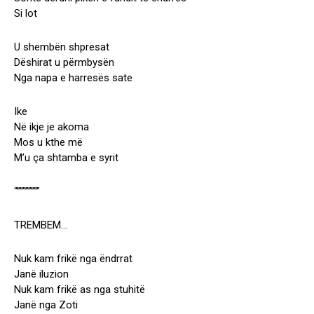
Si lot
U shembën shpresat
Dëshirat u përmbysën
Nga napa e harresës sate
Ike
Në ikje je akoma
Mos u kthe më
M’u ça shtamba e syrit
“””””””””
TREMBEM…
Nuk kam frikë nga ëndrrat
Janë iluzion
Nuk kam frikë as nga stuhitë
Janë nga Zoti