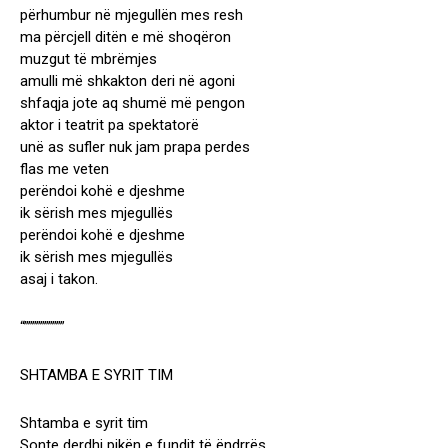
përhumbur në mjegullën mes resh
ma përcjell ditën e më shoqëron
muzgut të mbrëmjes
amulli më shkakton deri në agoni
shfaqja jote aq shumë më pengon
aktor i teatrit pa spektatorë
unë as sufler nuk jam prapa perdes
flas me veten
perëndoi kohë e djeshme
ik sërish mes mjegullës
perëndoi kohë e djeshme
ik sërish mes mjegullës
asaj i takon.
“””””””””””
SHTAMBA E SYRIT TIM
Shtamba e syrit tim
Sonte derdhi pikën e fundit të ëndrrës