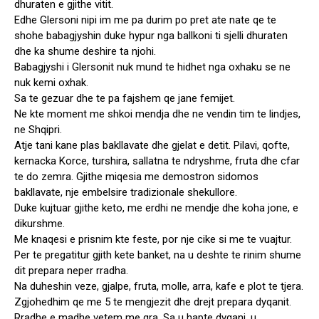
dhuraten e gjithe vitit.
Edhe Glersoni nipi im me pa durim po pret ate nate qe te
shohe babagjyshin duke hypur nga ballkoni ti sjelli dhuraten
dhe ka shume deshire ta njohi.
Babagjyshi i Glersonit nuk mund te hidhet nga oxhaku se ne
nuk kemi oxhak.
Sa te gezuar dhe te pa fajshem qe jane femijet.
Ne kte moment me shkoi mendja dhe ne vendin tim te lindjes,
ne Shqipri.
Atje tani kane plas bakllavate dhe gjelat e detit. Pilavi, qofte,
kernacka Korce, turshira, sallatna te ndryshme, fruta dhe cfar
te do zemra. Gjithe miqesia me demostron sidomos
bakllavate, nje embelsire tradizionale shekullore.
Duke kujtuar gjithe keto, me erdhi ne mendje dhe koha jone, e
dikurshme.
Me knaqesi e prisnim kte feste, por nje cike si me te vuajtur.
Per te pregatitur gjith kete banket, na u deshte te rinim shume
dit prepara neper rradha.
Na duheshin veze, gjalpe, fruta, molle, arra, kafe e plot te tjera.
Zgjohedhim qe me 5 te mengjezit dhe drejt prepara dyqanit.
Rradhe e madhe vetem me gra. Sa u hapte dyqani, u