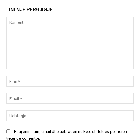
LINI NJË PËRGJIGJE
Koment:
Emr
Ema
Ue
Ruaj emrin tim, email dhe uebfaqen në këtë shfletues për herën
tjetër që komentoj.