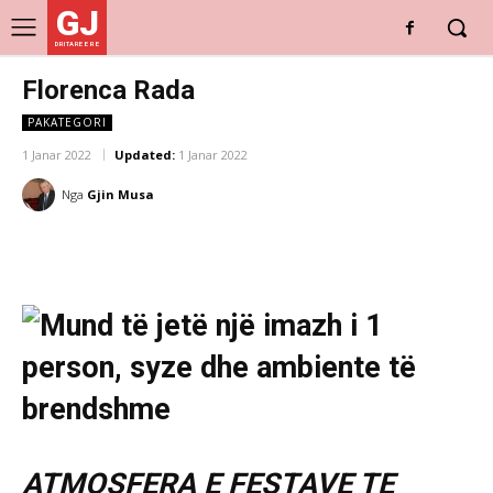
GJ
DRITARE E RE
Florenca Rada
PAKATEGORI
1 Janar 2022
Updated:
1 Janar 2022
Nga
Gjin Musa
ATMOSFERA E FESTAVE TE