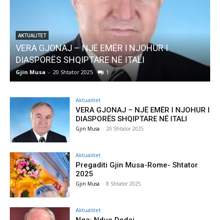
ËR I NJOHUR I
AKTUALITET
NË ITALI
Pregaditi Gjin Musa-Rome- S
Gjin Musa
-
8 Shtator 2025
0
Aktualitet
VERA GJONAJ – NJË EMËR I NJOHUR I
DIASPORËS SHQIPTARE NË ITALI
Gjin Musa
-
20 Shtator 2025
Aktualitet
Pregaditi Gjin Musa-Rome- Shtator
2025
Gjin Musa
-
8 Shtator 2025
Aktualitet
Nga: Ndue Dedaj