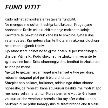
FUND VITIT
Kudo ndihet atmosfera e festave te fundvitit.
Ne mengjezin e sotem heshtja ka pllakosur. Rruget jane
boshatisur. Rralle tek tuk shifet nonje makine te kaloje.
Kalimtare te paket qe nuk kane ku te shkojne. Qetesi dhe
vetem qetesi. Kjo qetesi sikur te thote, rrini akoma, clodhuni
ne prehrin e gjumit festiv.
Kjo atmosfere ndihet ne te gjithe boten, si per krishtlindjen
dhe per Vitin e Ri. Kudo shikohet nje zbukurim i vecante te
qyteteve ne bote. Drita shumengjyrshe, bredhat te zbukuruar,
te lene pa mend.
Njerzit te gezuar neper rruget me femijet e tyre per dore,
mbushin duqanet plot per ti blere dhurata.
Shtepiat apo pallatet, ballkonet, ndrisin nga dritat shume
ngjyreshe, qe femijet i kane zbukuruar bashke me motrat apo
me nonje vella me te ritur. Kurse pemen e vitit te Ri e kane
zbukuruar dhe vendosur brenda diku aty afer oxhakut apo
ballkonit, duke pritur babagjyshin te futet brenda dhe ti sjelle