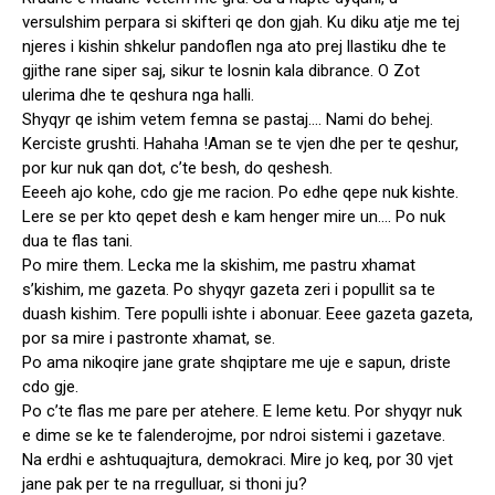
versulshim perpara si skifteri qe don gjah. Ku diku atje me tej
njeres i kishin shkelur pandoflen nga ato prej llastiku dhe te
gjithe rane siper saj, sikur te losnin kala dibrance. O Zot
ulerima dhe te qeshura nga halli.
Shyqyr qe ishim vetem femna se pastaj…. Nami do behej.
Kerciste grushti. Hahaha !Aman se te vjen dhe per te qeshur,
por kur nuk qan dot, c’te besh, do qeshesh.
Eeeeh ajo kohe, cdo gje me racion. Po edhe qepe nuk kishte.
Lere se per kto qepet desh e kam henger mire un…. Po nuk
dua te flas tani.
Po mire them. Lecka me la skishim, me pastru xhamat
s’kishim, me gazeta. Po shyqyr gazeta zeri i popullit sa te
duash kishim. Tere populli ishte i abonuar. Eeee gazeta gazeta,
por sa mire i pastronte xhamat, se.
Po ama nikoqire jane grate shqiptare me uje e sapun, driste
cdo gje.
Po c’te flas me pare per atehere. E leme ketu. Por shyqyr nuk
e dime se ke te falenderojme, por ndroi sistemi i gazetave.
Na erdhi e ashtuquajtura, demokraci. Mire jo keq, por 30 vjet
jane pak per te na rregulluar, si thoni ju?