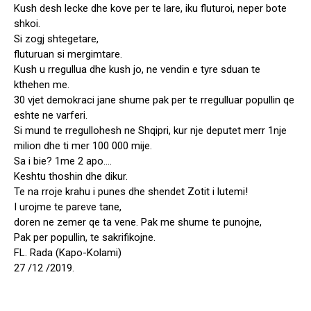
Kush desh lecke dhe kove per te lare, iku fluturoi, neper bote
shkoi.
Si zogj shtegetare,
fluturuan si mergimtare.
Kush u rregullua dhe kush jo, ne vendin e tyre sduan te
kthehen me.
30 vjet demokraci jane shume pak per te rregulluar popullin qe
eshte ne varferi.
Si mund te rregullohesh ne Shqipri, kur nje deputet merr 1nje
milion dhe ti mer 100 000 mije.
Sa i bie? 1me 2 apo….
Keshtu thoshin dhe dikur.
Te na rroje krahu i punes dhe shendet Zotit i lutemi!
I urojme te pareve tane,
doren ne zemer qe ta vene. Pak me shume te punojne,
Pak per popullin, te sakrifikojne.
FL. Rada (Kapo-Kolami)
27 /12 /2019.