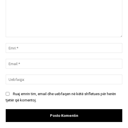
Koment:
Emr
Ema
Ue
Ruaj emrin tim, email dhe uebfaqen në këtë shfletues për herën
tjetër që komentoj.