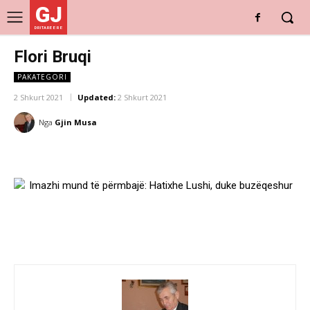
GJ
DRITARE E RE
Flori Bruqi
PAKATEGORI
2 Shkurt 2021
Updated:
2 Shkurt 2021
Nga
Gjin Musa