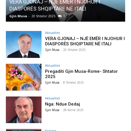
VERA GJONAJ – NJË EMËR I NJOHUR I
DIASPORËS SHQIPTARE NË ITALI
Gjin Musa
-
20 Shtator 2025
1
G
Aktualitet
VERA GJONAJ – NJË EMËR I NJOHUR I
DIASPORËS SHQIPTARE NË ITALI
Gjin Musa
-
20 Shtator 2025
Aktualitet
Pregaditi Gjin Musa-Rome- Shtator
2025
Gjin Musa
-
8 Shtator 2025
Aktualitet
Nga: Ndue Dedaj
Gjin Musa
-
28 Korrik 2025
Krijime