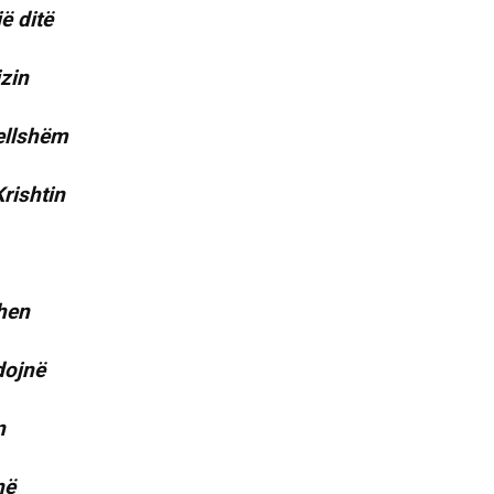
ë ditë
izin
zellshëm
rishtin
ohen
dojnë
n
në