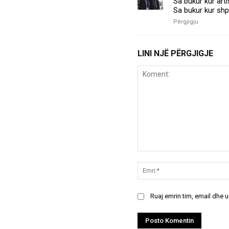
Sa bukur kur arti
Sa bukur kur shpir
Përgjigju
LINI NJË PËRGJIGJE
Koment:
Ruaj emrin tim, email dhe 