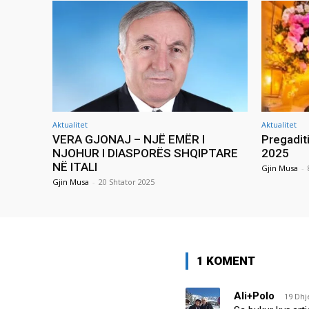
Aktualitet
Aktualitet
VERA GJONAJ – NJË EMËR I
Pregadit
NJOHUR I DIASPORËS SHQIPTARE
2025
NË ITALI
Gjin Musa
-
Gjin Musa
-
20 Shtator 2025
1 KOMENT
Ali+Polo
19 Dhj