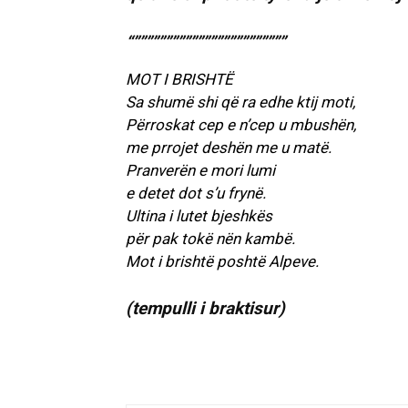
“””””””””””””””””””””””””
MOT I BRISHTË
Sa shumë shi që ra edhe ktij moti,
Përroskat cep e n’cep u mbushën,
me prrojet deshën me u matë.
Pranverën e mori lumi
e detet dot s’u frynë.
Ultina i lutet bjeshkës
për pak tokë nën kambë.
Mot i brishtë poshtë Alpeve.
(tempulli i braktisur)