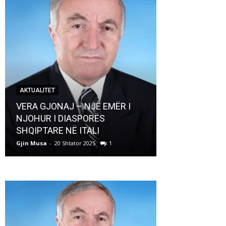
AKTUALITET
AKTUALITET
VERA GJONAJ – NJË EMËR I
NJOHUR I DIASPORËS
Pregaditi Gji
SHQIPTARE NË ITALI
Shtator 2025
Gjin Musa
-
20 Shtator 2025
1
Gjin Musa
-
8 Shtat