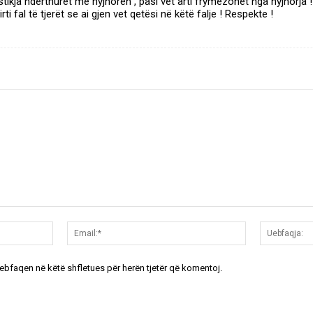
stikja nderthuret me hyjnoren , pasi vet arti frymëzohet nga hyjnorja !
ti fal të tjerët se ai gjen vet qetësi në këtë falje ! Respekte !
Emri:*
Email:*
uebfaqen në këtë shfletues për herën tjetër që komentoj.