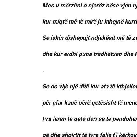
Mos u mërzitni o njerëz nëse vjen nj
kur miqtë më të mirë ju kthejnë kurr
Se ishin dishepujt ndjekësit më të 
dhe kur erdhi puna tradhëtuan dhe K
.
Se do vijë një ditë kur ata të kthjell
për çfar kanë bërë qetësisht të men
Pra lerini të qetë deri sa të pendohe
që dhe shpirtit të tyre falje t’i kërkoj