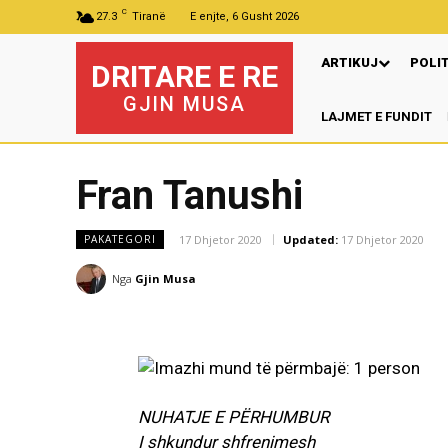
C
27.3
Tiranë
E enjte, 6 Gusht 2026
ARTIKUJ
POLI
DRITARE E RE
GJIN MUSA
LAJMET E FUNDIT
Pr
Fran Tanushi
17 Dhjetor 2020
Updated:
17 Dhjetor 2020
PAKATEGORI
Nga
Gjin Musa
NUHATJE E PËRHUMBUR
I shkundur shfrenimesh