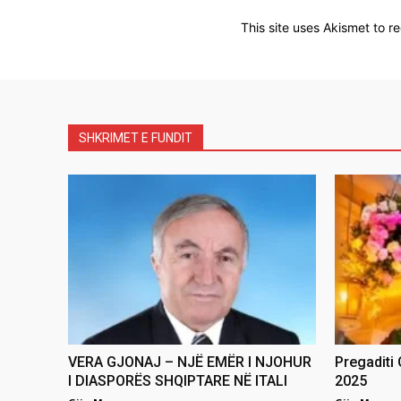
This site uses Akismet to 
SHKRIMET E FUNDIT
VERA GJONAJ – NJË EMËR I NJOHUR
Pregaditi
I DIASPORËS SHQIPTARE NË ITALI
2025