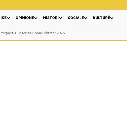
TIKË
OPINIONE
HISTORI
SOCIALE
KULTURË
egaditi Gjin Musa-Rome- Shtator 2025
Nga: Ndue Dedaj