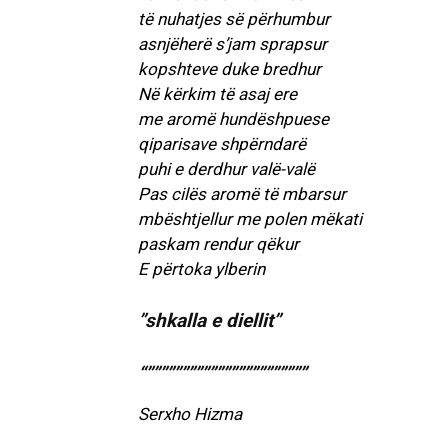
të nuhatjes së përhumbur
asnjëherë s’jam sprapsur
kopshteve duke bredhur
Në kërkim të asaj ere
me aromë hundëshpuese
qiparisave shpërndarë
puhi e derdhur valë-valë
Pas cilës aromë të mbarsur
mbështjellur me polen mëkati
paskam rendur qëkur
E përtoka ylberin
”shkalla e diellit”
“”””””””””””””””””””””””
Serxho Hizma