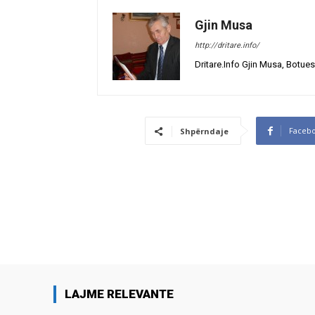
Gjin Musa
http://dritare.info/
Dritare.Info Gjin Musa, Botues
Faceb
Shpërndaje
LAJME RELEVANTE