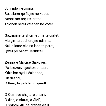
Jeni nderi krenaria,
Baballaret qe flejne ne koder,
Nanat ato shpirte dritat
zgjohen heret kthehen ne voter..
Gazmojne te shumtet me te gjallet,
Mergimtaret dhurojne ndihma,
Nuk e lame çka na lane te paret,
Qytet po bahet Cerrnica!
Zemra e Malcise Gjakoves,
Po lulezon, hijeshon shtatin,
Kthjellon syni i Valbones,
Oh dashni,
O Perri, ta pafshim hajren!!
O Cerrnice shejtore shpirti,
O djep, o shtrat, o AME,
O shtroje Ari, ne prehen dielli,