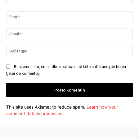
Koment:
Emr
Ema
Ue
Ruaj emrin tim, email dhe uebfaqen në këtë shfletues për herën
tjetër që komentoj.
This site uses Akismet to reduce spam.
Learn how your
comment data is processed.