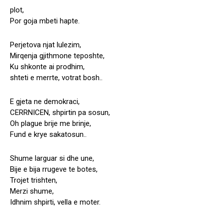
plot,
Por goja mbeti hapte.
Perjetova njat lulezim,
Mirqenja gjithmone teposhte,
Ku shkonte ai prodhim,
shteti e merrte, votrat bosh..
E gjeta ne demokraci,
CERRNICEN, shpirtin pa sosun,
Oh plague brije me brinje,
Fund e krye sakatosun..
Shume larguar si dhe une,
Bije e bija rrugeve te botes,
Trojet trishten,
Merzi shume,
Idhnim shpirti, vella e moter.