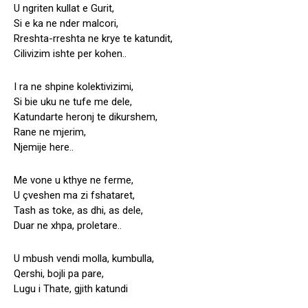
U ngriten kullat e Gurit,
Si e ka ne nder malcori,
Rreshta-rreshta ne krye te katundit,
Cilivizim ishte per kohen..
I ra ne shpine kolektivizimi,
Si bie uku ne tufe me dele,
Katundarte heronj te dikurshem,
Rane ne mjerim,
Njemije here..
Me vone u kthye ne ferme,
U çveshen ma zi fshataret,
Tash as toke, as dhi, as dele,
Duar ne xhpa, proletare..
U mbush vendi molla, kumbulla,
Qershi, bojli pa pare,
Lugu i Thate, gjith katundi