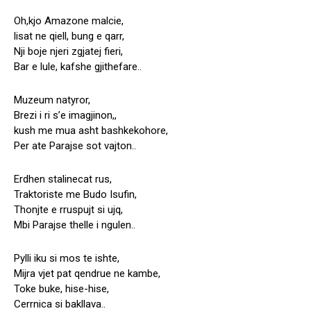
Oh,kjo Amazone malcie,
lisat ne qiell, bung e qarr,
Nji boje njeri zgjatej fieri,
Bar e lule, kafshe gjithefare..
Muzeum natyror,
Brezi i ri s’e imagjinon,,
kush me mua asht bashkekohore,
Per ate Parajse sot vajton..
Erdhen stalinecat rus,
Traktoriste me Budo Isufin,
Thonjte e rruspujt si ujq,
Mbi Parajse thelle i ngulen..
Pylli iku si mos te ishte,
Mijra vjet pat qendrue ne kambe,
Toke buke, hise-hise,
Cerrnica si bakllava..