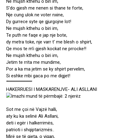
Ne mujsh kthehu o biri im,
S’do gjesh me nenen si thane te forte,
Nje cung ulok ne voter nxine,
Dy gurrece syte qe gjurgojne lot!
Ne mujsh kthehu o biri im,
Te puth ne faqe e jap nje bote,
dy metra toke, nje varr t’ me blesh o shpirt,
Qe mos te m’i gjesh kockat ne prrocke!!
Ne mujsh kthehu o biri im,
Jetim te rrita me mundime,
Por a ka ma jetim se ky shpirt pervelim,
Si eshke mbi gaca po me digjet!
“””””””””””””””””””””
HAKERRUESI I MASKARENJVE- ALI ASLLANI
Sot me çoi në Vajzë halli,
aty ku ka selinë Ali Asllani,
deti i egër i halkerrimës,
patrioti i shqiptarizmës..
Mirë se të gjeta, o vigan,