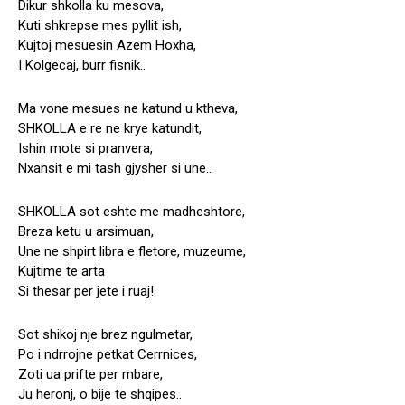
Dikur shkolla ku mesova,
Kuti shkrepse mes pyllit ish,
Kujtoj mesuesin Azem Hoxha,
I Kolgecaj, burr fisnik..
Ma vone mesues ne katund u ktheva,
SHKOLLA e re ne krye katundit,
Ishin mote si pranvera,
Nxansit e mi tash gjysher si une..
SHKOLLA sot eshte me madheshtore,
Breza ketu u arsimuan,
Une ne shpirt libra e fletore, muzeume,
Kujtime te arta
Si thesar per jete i ruaj!
Sot shikoj nje brez ngulmetar,
Po i ndrrojne petkat Cerrnices,
Zoti ua prifte per mbare,
Ju heronj, o bije te shqipes..