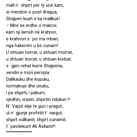
mall n` shpirt për ty unë kam,
si mendon o poet dragua,
Shqipen kush e ka mallkue!
– Mire se erdhe o malcor,
kam nji lamsh në krahnor,
e krahnori s` po ma mban,
nga hakerrim u bë cunam!
U shtuan horrat, u shtuan morrat,
u shtuan sorrat, u shtuan korbat,
s` gjen rehat kurrë Shqipëria,
vendin e mori peropia..
Dallkauku dhe kopuku,
torrnakopi dhe unuku,
i pa shpirti, i paburri,
vjedhin, vrasin, shpirtin ndukun.!!
N` Vajzë atje te guri i pragut,
ul n` gjunjë profetit t` vargut,
shpirt vullkanit, shpirt cunamit,
t` pavdekurit Ali Asllanit!!
“””””””””””””””””””””