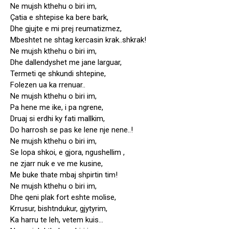
Ne mujsh kthehu o biri im,
Çatia e shtepise ka bere bark,
Dhe gjujte e mi prej reumatizmez,
Mbeshtet ne shtag kercasin krak..shkrak!
Ne mujsh kthehu o biri im,
Dhe dallendyshet me jane larguar,
Termeti qe shkundi shtepine,
Folezen ua ka rrenuar..
Ne mujsh kthehu o biri im,
Pa hene me ike, i pa ngrene,
Druaj si erdhi ky fati mallkim,
Do harrosh se pas ke lene nje nene..!
Ne mujsh kthehu o biri im,
Se lopa shkoi, e gjora, ngushellim ,
ne zjarr nuk e ve me kusine,
Me buke thate mbaj shpirtin tim!
Ne mujsh kthehu o biri im,
Dhe qeni plak fort eshte molise,
Krrusur, bishtndukur, gjytyrim,
Ka harru te leh, vetem kuis…