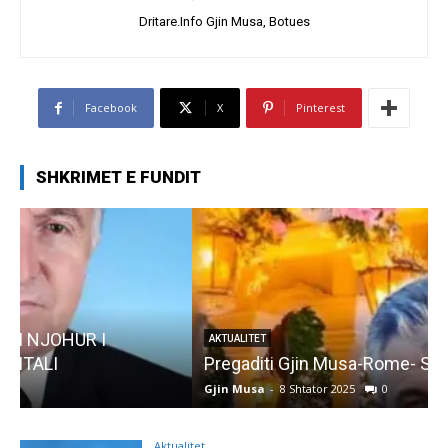
Dritare.Info Gjin Musa, Botues
Facebook
X
Pinterest
SHKRIMET E FUNDIT
AKTUALITET
Pregaditi Gjin Musa-Rome- Shtator 2025
Gjin Musa
-
8 Shtator 2025
0
G
Aktualitet