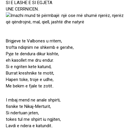
SI E LASHE E SI EGJETA
UNE CERRNICEN..
Brigjeve te Valbones u rritem,
trofta ndiqnim ne shkemb e gerxhe,
Pyje te dendura dikur kishte,
eh kasollet me dru endur.
Si e ngriten kete katund,
Burrat kreshnike te motit,
Hapen toke, troje e udhe,
Me bekim e fjale te zotit..
I mbaj mend ne anale shpirti,
fisnike te Nikaj-Merturit,
Si ndertuan jeten,
tokes tul me shpirt iu ngjiten,
Lavdi e ndera e katundit..