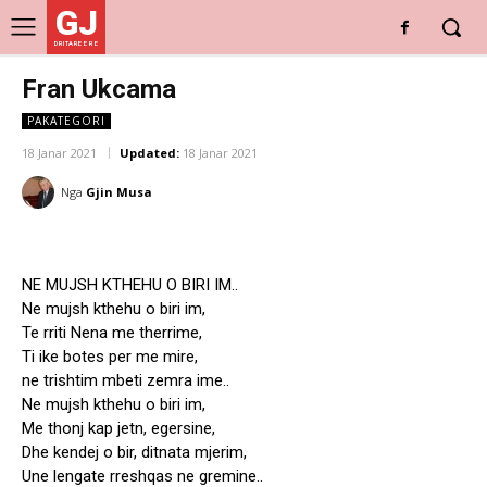
GJ
DRITARE E RE
Fran Ukcama
PAKATEGORI
18 Janar 2021
Updated:
18 Janar 2021
Nga
Gjin Musa
NE MUJSH KTHEHU O BIRI IM..
Ne mujsh kthehu o biri im,
Te rriti Nena me therrime,
Ti ike botes per me mire,
ne trishtim mbeti zemra ime..
Ne mujsh kthehu o biri im,
Me thonj kap jetn, egersine,
Dhe kendej o bir, ditnata mjerim,
Une lengate rreshqas ne gremine..