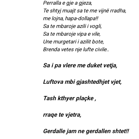
Perralla e gje a gjeza,
Te shtyj muajt sa te me vijnë rradha,
me lojna, hapa-dollapa!!
Sa te mbaroje azili i vogli,
Sa te mbaroje vipa e vile,
Une murgetari i azilit bote,
Brenda vetes nje lufte civile..
Sa i pa vlere me duket vetja,
Luftova mbi gjashtedhjet vjet,
Tash kthyer plaçke ,
rraqe te vjetra,
Gerdalle jam ne gerdallen shtet!!