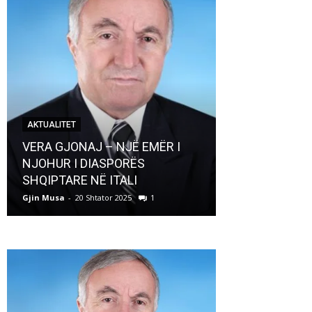
AKTUALITET
AKTUALITET
VERA GJONAJ – NJË EMËR I
NJOHUR I DIASPORËS
Pregaditi Gji
SHQIPTARE NË ITALI
Shtator 2025
Gjin Musa
-
20 Shtator 2025
1
Gjin Musa
-
8 Shtat