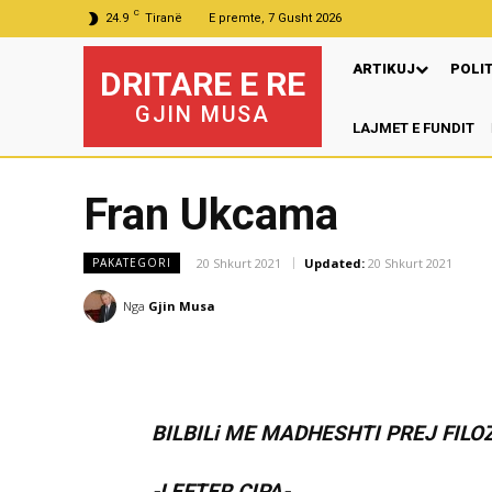
C
24.9
Tiranë
E premte, 7 Gusht 2026
ARTIKUJ
POLI
DRITARE E RE
GJIN MUSA
LAJMET E FUNDIT
Fran Ukcama
20 Shkurt 2021
Updated:
20 Shkurt 2021
PAKATEGORI
Nga
Gjin Musa
BILBILi ME MADHESHTI PREJ FILO
-LEFTER ÇIPA-