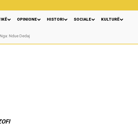
TIKË
OPINIONE
HISTORI
SOCIALE
KULTURË
Nga: Ndue Dedaj
ZOFI