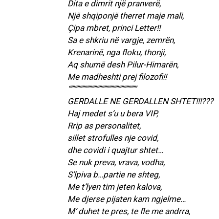
Dita e dimrit një pranverë,
Një shqiponjë therret maje mali,
Çipa mbret, princi Letter!!
Sa e shkriu në vargje, zemrën,
Krenarinë, nga floku, thonji,
Aq shumë desh Pilur-Himarën,
Me madheshti prej filozofi!!
“”””””””””””””””””””””””””””
GERDALLE NE GERDALLEN SHTET!!!???
Haj medet s’u u bera VIP,
Rrip as personalitet,
sillet strofulles nje covid,
dhe covidi i quajtur shtet…
Se nuk preva, vrava, vodha,
S’lpiva b…partie ne shteg,
Me t’lyen tim jeten kalova,
Me djerse pijaten kam ngjelme…
M’ duhet te pres, te fle me andrra,