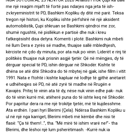
NGA SOT.COM.AL 23 NËNTOR 2020 Analisti Frrok Çupi ka dalë
me një reagim mjaft të fortë pas ndarjes nga jeta të ish-
zv.kryeministrit të PD, Bashkim Kopliku dy ditë më parë. Teksa
tregon një histori, ku Kopliku ishte përfshirë në një aksident
automobilistik, Çupi shkruan se Bashkimi qëndroi me zor,
shumë ngushtë, në pisllëkun e partisë dhe nuk i kreu
fatkeqësisht disa detyra. Komenti i plotë: Bashkimi nuk mbeti
në llum Dera e zyrës së madhe, thuajse sallë mbledhjesh,
kërciste në çdo dy minuta, por ata nuk po vinin. Liderët e rinj të
politikës thuajse nuk prisnin asgjë tjetër. Që në mëngjes, dy të
dërguar special të PD, ishin dërguar në Shkodër. Kishte të
dhëna se atë ditë Shkodra do të mbytej në gjak; ishe fillm i vitit
1991. Nata e ftohtë i kishte kapluar në lodhje të gjithë anëtarët
e udhëheqjes së PD, në atë zyrë të madhe në Rrugën e
Kavajës. Pritej të vinin ata të dy, nëse nuk vinin edhe pak- nuk
do të vinin kurrë më; atëherë puna do të ishte keq në Shkodër.
Por papritur dera ra me një trokitje tjetër, më të kujdesshme.
Ata erdhën. I pari hyri Blerimi (Çela). Ndërsa Bashkim Kopliku u
ul në një nga karriget, Blerimi mbeti më këmbë dhe nisi të
flasë: “Ça të them!…”, tha. “Më mirë të ishim vrarë ne!”- tha
Blerimi, dhe lëshoi një lum psherëtimash. -Kurrë nuk ia