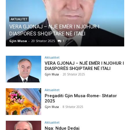
R I
AKTUALITET
Pregaditi Gjin Musa-Rome- Shtator 2025
Gjin Musa
-
8 Shtator 2025
0
Aktualitet
VERA GJONAJ – NJË EMËR I NJOHUR I
DIASPORËS SHQIPTARE NË ITALI
Gjin Musa
-
20 Shtator 2025
Aktualitet
Pregaditi Gjin Musa-Rome- Shtator
2025
Gjin Musa
-
8 Shtator 2025
Aktualitet
Nga: Ndue Dedaj