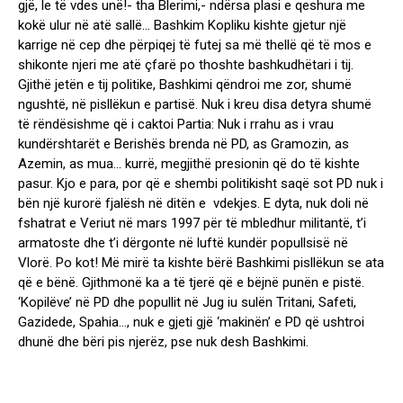
gjë, le të vdes unë!- tha Blerimi,- ndërsa plasi e qeshura me
kokë ulur në atë sallë… Bashkim Kopliku kishte gjetur një
karrige në cep dhe përpiqej të futej sa më thellë që të mos e
shikonte njeri me atë çfarë po thoshte bashkudhëtari i tij.
Gjithë jetën e tij politike, Bashkimi qëndroi me zor, shumë
ngushtë, në pisllëkun e partisë. Nuk i kreu disa detyra shumë
të rëndësishme që i caktoi Partia: Nuk i rrahu as i vrau
kundërshtarët e Berishës brenda në PD, as Gramozin, as
Azemin, as mua… kurrë, megjithë presionin që do të kishte
pasur. Kjo e para, por që e shembi politikisht saqë sot PD nuk i
bën një kurorë fjalësh në ditën e vdekjes. E dyta, nuk doli në
fshatrat e Veriut në mars 1997 për të mbledhur militantë, t’i
armatoste dhe t’i dërgonte në luftë kundër popullsisë në
Vlorë. Po kot! Më mirë ta kishte bërë Bashkimi pisllëkun se ata
që e bënë. Gjithmonë ka a të tjerë që e bëjnë punën e pistë.
‘Kopilëve’ në PD dhe popullit në Jug iu sulën Tritani, Safeti,
Gazidede, Spahia…, nuk e gjeti gjë ‘makinën’ e PD që ushtroi
dhunë dhe bëri pis njerëz, pse nuk desh Bashkimi.