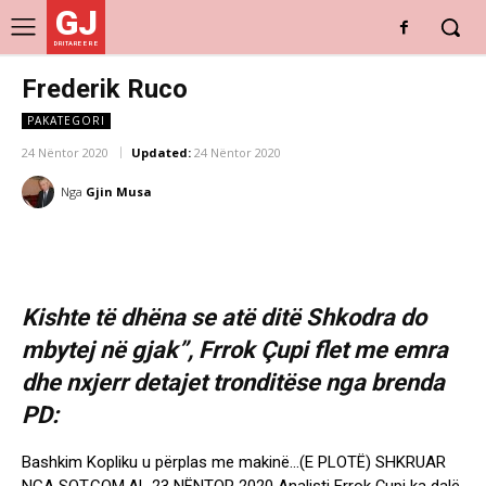
GJ
DRITARE E RE
Frederik Ruco
PAKATEGORI
24 Nëntor 2020
Updated:
24 Nëntor 2020
Nga
Gjin Musa
Kishte të dhëna se atë ditë Shkodra do
mbytej në gjak”, Frrok Çupi flet me emra
dhe nxjerr detajet tronditëse nga brenda
PD:
Bashkim Kopliku u përplas me makinë…(E PLOTË) SHKRUAR