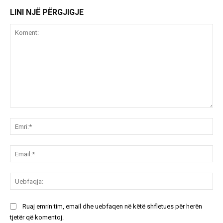
LINI NJË PËRGJIGJE
Koment:
Emr
Ema
Ue
Ruaj emrin tim, email dhe uebfaqen në këtë shfletues për herën
tjetër që komentoj.