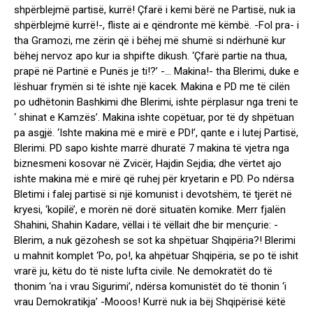
shpërblejmë partisë, kurrë! Çfarë i kemi bërë ne Partisë, nuk ia
shpërblejmë kurrë!-, fliste ai e qëndronte më këmbë. -Fol pra- i
tha Gramozi, me zërin që i bëhej më shumë si ndërhunë kur
bëhej nervoz apo kur ia shpifte dikush. ‘Çfarë partie na thua,
prapë në Partinë e Punës je ti!?’ -… Makina!- tha Blerimi, duke e
lëshuar frymën si të ishte një kacek. Makina e PD me të cilën
po udhëtonin Bashkimi dhe Blerimi, ishte përplasur nga treni te
‘ shinat e Kamzës’. Makina ishte copëtuar, por të dy shpëtuan
pa asgjë. ‘Ishte makina më e mirë e PD!’, qante e i lutej Partisë,
Blerimi. PD sapo kishte marrë dhuratë 7 makina të vjetra nga
biznesmeni kosovar në Zvicër, Hajdin Sejdia; dhe vërtet ajo
ishte makina më e mirë që ruhej për kryetarin e PD. Po ndërsa
Bletimi i falej partisë si një komunist i devotshëm, të tjerët në
kryesi, ‘kopilë’, e morën në dorë situatën komike. Merr fjalën
Shahini, Shahin Kadare, vëllai i të vëllait dhe bir mençurie: -
Blerim, a nuk gëzohesh se sot ka shpëtuar Shqipëria?! Blerimi
u mahnit komplet ‘Po, po!, ka ahpëtuar Shqipëria, se po të ishit
vrarë ju, këtu do të niste lufta civile. Ne demokratët do të
thonim ‘na i vrau Sigurimi’, ndërsa komunistët do të thonin ‘i
vrau Demokratikja’ -Mooos! Kurrë nuk ia bëj Shqipërisë këtë