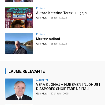
Krijime
Autore Katerina Tereziu Ligeja
Gjin Musa
-
28 Korrik 2025
Krijime
Murtez Asllani
Gjin Musa
-
28 Korrik 2025
LAJME RELEVANTE
Aktualitet
VERA GJONAJ – NJË EMËR I NJOHUR I
DIASPORËS SHQIPTARE NË ITALI
Gjin Musa
-
20 Shtator 2025