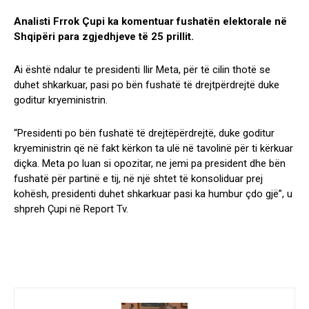
Analisti Frrok Çupi ka komentuar fushatën elektorale në
Shqipëri para zgjedhjeve të 25 prillit.
Ai është ndalur te presidenti Ilir Meta, për të cilin thotë se
duhet shkarkuar, pasi po bën fushatë të drejtpërdrejtë duke
goditur kryeministrin.
“Presidenti po bën fushatë të drejtëpërdrejtë, duke goditur
kryeministrin që në fakt kërkon ta ulë në tavolinë për ti kërkuar
diçka. Meta po luan si opozitar, ne jemi pa president dhe bën
fushatë për partinë e tij, në një shtet të konsoliduar prej
kohësh, presidenti duhet shkarkuar pasi ka humbur çdo gjë”, u
shpreh Çupi në Report Tv.