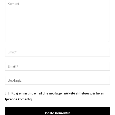
Koment:
Emr
Ema
Ue
Ruaj emrin tim, email dhe uebfaqen në këtë shfletues për herën
tjetër që komentoj.