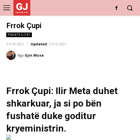
GJ
DRITARE E RE
Frrok Çupi
PAKATEGORI
5 Prill 2021
Updated:
5 Prill 2021
Nga
Gjin Musa
Frrok Çupi: Ilir Meta duhet
shkarkuar, ja si po bën
fushatë duke goditur
kryeministrin.