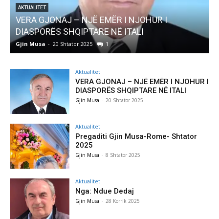
AKTUALITET
VERA GJONAJ – NJË EMËR I NJOHUR I
DIASPORËS SHQIPTARE NË ITALI
Gjin Musa
-
20 Shtator 2025
1
G
Aktualitet
VERA GJONAJ – NJË EMËR I NJOHUR I
DIASPORËS SHQIPTARE NË ITALI
Gjin Musa
-
20 Shtator 2025
Aktualitet
Pregaditi Gjin Musa-Rome- Shtator
2025
Gjin Musa
-
8 Shtator 2025
Aktualitet
Nga: Ndue Dedaj
Gjin Musa
-
28 Korrik 2025