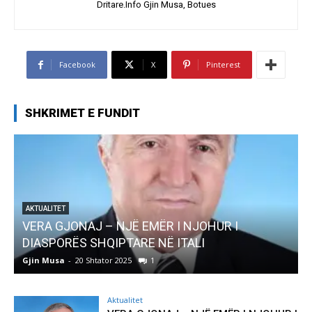
Dritare.Info Gjin Musa, Botues
Facebook
X
Pinterest
SHKRIMET E FUNDIT
 NJË EMËR I NJOHUR I
AKTUALITET
IPTARE NË ITALI
Pregaditi Gjin Musa
r 2025
1
Gjin Musa
-
8 Shtator 2025
Aktualitet