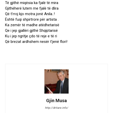
Të gjithë miqësia ka fjalë të mira
Gjithëherë lutem me fjalë të dlira
Që t’rroj kjo motra jonë Anila..!
Është fuqi shpirtrore për artista .
Ka zemër të madhe atëdhetarisë
Qe i jep gjallëri gjithë Shqiptarisë
Ku i jep ngritje çdo të reje e të ri
Që brezat ardhshem nesër t’jenë flori!
Gjin Musa
http://dritare.info/