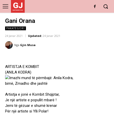
GJ
DRITARE E RE
Gani Orana
PAKATEGORI
24 Janar 2021
Updated:
24 Janar 2021
Nga
Gjin Musa
ARTISTJA E KOMBIT
(ANILA KODRA)
Artistja e jonë e Kombit Shqiptar,
Je një artiste e popullit mbarë !
Jemi të gëzuar e shumë krenar
Për një artiste si Ylli Polar!