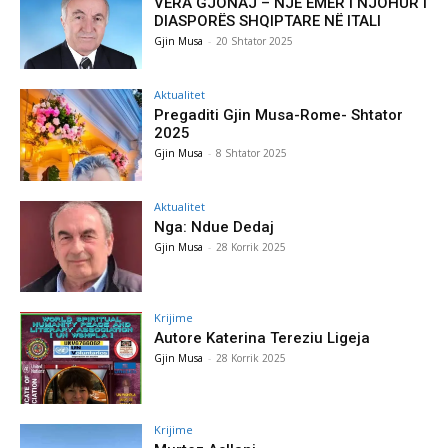
VERA GJONAJ – NJË EMËR I NJOHUR I
DIASPORËS SHQIPTARE NË ITALI
Gjin Musa
-
20 Shtator 2025
Aktualitet
Pregaditi Gjin Musa-Rome- Shtator
2025
Gjin Musa
-
8 Shtator 2025
Aktualitet
Nga: Ndue Dedaj
Gjin Musa
-
28 Korrik 2025
Krijime
Autore Katerina Tereziu Ligeja
Gjin Musa
-
28 Korrik 2025
Krijime