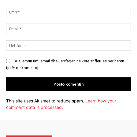
Koment:
Emr
Ema
Ue
Ruaj emrin tim, email dhe uebfaqen në këtë shfletues për herën
tjetër që komentoj.
This site uses Akismet to reduce spam.
Learn how your
comment data is processed.