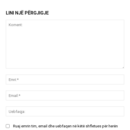
LINI NJË PËRGJIGJE
Koment:
Emr
Ema
Ue
Ruaj emrin tim, email dhe uebfaqen në këtë shfletues për herën