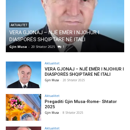
AKTUALITET
Pregaditi Gjin Musa-Rome- Shtator 2025
Gjin Musa
-
8 Shtator 2025
0
Aktualitet
VERA GJONAJ – NJË EMËR I NJOHUR I
DIASPORËS SHQIPTARE NË ITALI
Gjin Musa
-
20 Shtator 2025
Aktualitet
Pregaditi Gjin Musa-Rome- Shtator
2025
Gjin Musa
-
8 Shtator 2025
Aktualitet