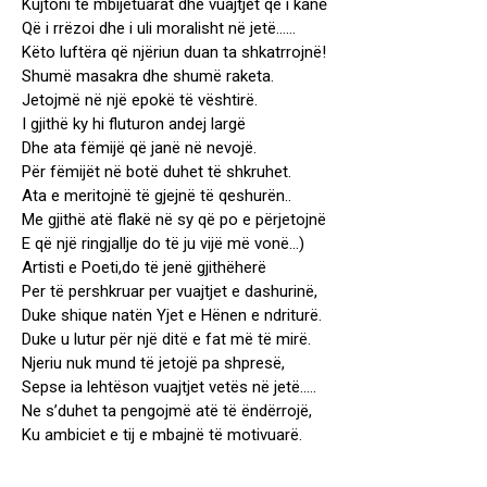
Kujtoni të mbijetuarat dhe vuajtjet që i kanē
Që i rrëzoi dhe i uli moralisht në jetë……
Këto luftëra që njëriun duan ta shkatrrojnë!
Shumë masakra dhe shumë raketa.
Jetojmë në një epokë të vështirë.
I gjithë ky hi fluturon andej largë
Dhe ata fëmijë që janë në nevojë.
Për fëmijët në botë duhet të shkruhet.
Ata e meritojnë të gjejnë të qeshurën..
Me gjithë atë flakë në sy që po e përjetojnë
E që një ringjallje do të ju vijë më vonë…)
Artisti e Poeti,do të jenë gjithëherë
Per të pershkruar per vuajtjet e dashurinë,
Duke shique natën Yjet e Hënen e ndriturë.
Duke u lutur për një ditë e fat më të mirë.
Njeriu nuk mund të jetojë pa shpresë,
Sepse ia lehtëson vuajtjet vetës në jetë…..
Ne s’duhet ta pengojmë atë të ëndërrojë,
Ku ambiciet e tij e mbajnë të motivuarë.