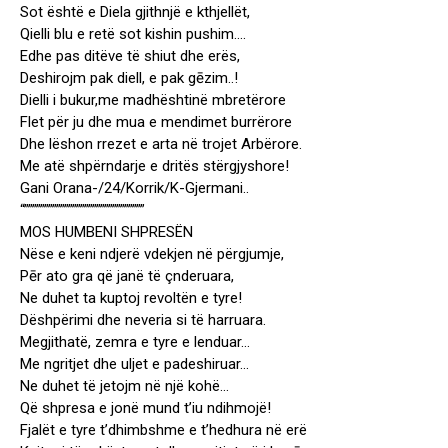
Sot është e Diela gjithnjë e kthjellët,
Qielli blu e retë sot kishin pushim….
Edhe pas ditëve të shiut dhe erës,
Deshirojm pak diell, e pak gēzim..!
Dielli i bukur,me madhështinë mbretërore
Flet për ju dhe mua e mendimet burrërore
Dhe lëshon rrezet e arta në trojet Arbërore.
Me atë shpërndarje e dritës stërgjyshore!
Gani Orana-/24/Korrik/K-Gjermani..
“””””””””””””””””””””””””””””””
MOS HUMBENI SHPRESËN
Nëse e keni ndjerë vdekjen në përgjumje,
Pēr ato gra që janë të çnderuara,
Ne duhet ta kuptoj revoltën e tyre!
Dëshpërimi dhe neveria si të harruara.
Megjithatë, zemra e tyre e lenduar…
Me ngritjet dhe uljet e padeshiruar…
Ne duhet të jetojm në një kohë…
Që shpresa e jonë mund t’iu ndihmojë!
Fjalët e tyre t’dhimbshme e t’hedhura në erë