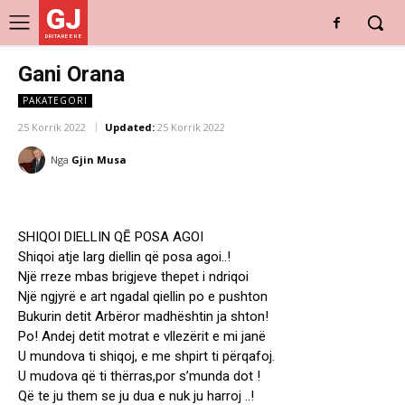
GJ
DRITARE E RE
Gani Orana
PAKATEGORI
25 Korrik 2022
Updated:
25 Korrik 2022
Nga
Gjin Musa
SHIQOI DIELLIN QĒ POSA AGOI
Shiqoi atje larg diellin që posa agoi..!
Një rreze mbas brigjeve thepet i ndriqoi
Një ngjyrë e art ngadal qiellin po e pushton
Bukurin detit Arbëror madhështin ja shton!
Po! Andej detit motrat e vllezërit e mi janë
U mundova ti shiqoj, e me shpirt ti përqafoj.
U mudova që ti thërras,por s’munda dot !
Që te ju them se ju dua e nuk ju harroj ..!