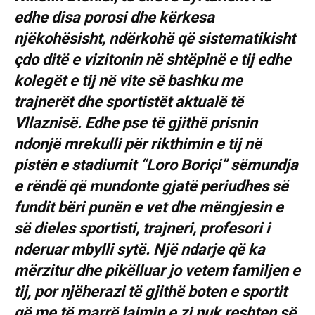
edhe disa porosi dhe kërkesa
njëkohësisht, ndërkohë që sistematikisht
çdo ditë e vizitonin në shtëpinë e tij edhe
kolegët e tij në vite së bashku me
trajnerët dhe sportistët aktualë të
Vllaznisë. Edhe pse të gjithë prisnin
ndonjë mrekulli për rikthimin e tij në
pistën e stadiumit “Loro Boriçi” sëmundja
e rëndë që mundonte gjatë periudhes së
fundit bëri punën e vet dhe mëngjesin e
së dieles sportisti, trajneri, profesori i
nderuar mbylli sytë. Një ndarje që ka
mërzitur dhe pikëlluar jo vetem familjen e
tij, por njëherazi të gjithë boten e sportit
që me të marrë lajmin e zi nuk reshten së