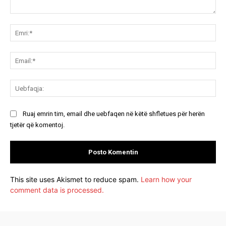
Koment:
Emr
Ema
Ue
Ruaj emrin tim, email dhe uebfaqen në këtë shfletues për herën
tjetër që komentoj.
This site uses Akismet to reduce spam.
Learn how your
comment data is processed.