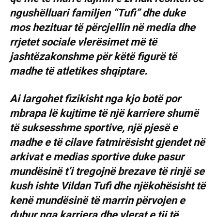
ngushëlluari familjen “Tufi” dhe duke
mos hezituar të përcjellin në media dhe
rrjetet sociale vlerësimet më të
jashtëzakonshme për këtë figurë të
madhe të atletikes shqiptare.
Ai largohet fizikisht nga kjo botë por
mbrapa lë kujtime të një karriere shumë
të suksesshme sportive, një pjesë e
madhe e të cilave fatmirësisht gjendet në
arkivat e medias sportive duke pasur
mundësinë t’i tregojnë brezave të rinjë se
kush ishte Vildan Tufi dhe njëkohësisht të
kenë mundësinë të marrin përvojen e
duhur nga karriera dhe vlerat e tij të