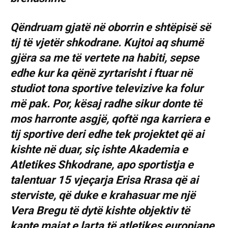
Qëndruam gjatë në oborrin e shtëpisë së
tij të vjetër shkodrane. Kujtoi aq shumë
gjëra sa me të vertete na habiti, sepse
edhe kur ka qënë zyrtarisht i ftuar në
studiot tona sportive televizive ka folur
më pak. Por, kësaj radhe sikur donte të
mos harronte asgjë, qoftë nga karriera e
tij sportive deri edhe tek projektet që ai
kishte në duar, siç ishte Akademia e
Atletikes Shkodrane, apo sportistja e
talentuar 15 vjeçarja Erisa Rrasa që ai
sterviste, që duke e krahasuar me një
Vera Bregu të dytë kishte objektiv të
kapte majat e larta të atletikes europiane.