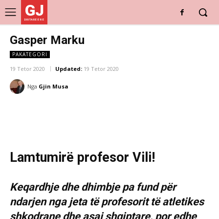
GJ
DRITARE E RE
Gasper Marku
PAKATEGORI
19 Tetor 2020
Updated:
19 Tetor 2020
Nga
Gjin Musa
Lamtumirë profesor Vili!
Keqardhje dhe dhimbje pa fund për
ndarjen nga jeta të profesorit të atletikes
shkodrane dhe asaj shqiptare, por edhe