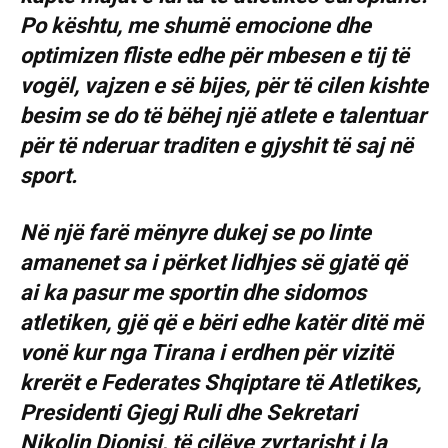
Po kështu, me shumë emocione dhe
optimizen fliste edhe për mbesen e tij të
vogël, vajzen e së bijes, për të cilen kishte
besim se do të bëhej një atlete e talentuar
për të nderuar traditen e gjyshit të saj në
sport.
Në një farë mënyre dukej se po linte
amanenet sa i përket lidhjes së gjatë që
ai ka pasur me sportin dhe sidomos
atletiken, gjë që e bëri edhe katër ditë më
vonë kur nga Tirana i erdhen për vizitë
krerët e Federates Shqiptare të Atletikes,
Presidenti Gjegj Ruli dhe Sekretari
Nikolin Dionisi, të cilëve zyrtarisht i la