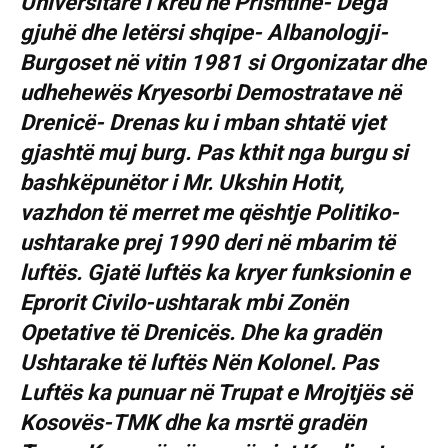
Universitare i kreu në Prishtinë- Dega
gjuhë dhe letërsi shqipe- Albanologji-
Burgoset në vitin 1981 si Orgonizatar dhe
udhehewës Kryesorbi Demostratave në
Drenicë- Drenas ku i mban shtatë vjet
gjashtë muj burg. Pas kthit nga burgu si
bashkëpunëtor i Mr. Ukshin Hotit,
vazhdon të merret me qështje Politiko-
ushtarake prej 1990 deri në mbarim të
luftës. Gjatë luftës ka kryer funksionin e
Eprorit Civilo-ushtarak mbi Zonën
Opetative të Drenicës. Dhe ka gradën
Ushtarake të luftës Nën Kolonel. Pas
Luftës ka punuar në Trupat e Mrojtjës së
Kosovës-TMK dhe ka msrtë gradën