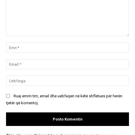
Koment:
Emr
Ema
Ue
Ruaj emrin tim, email dhe uebfaqen në këtë shfletues për herën
tjetër që komentoj.