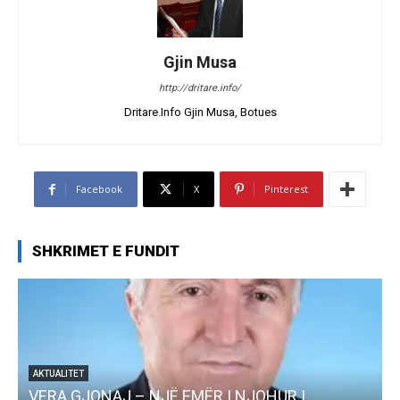
Gjin Musa
http://dritare.info/
Dritare.Info Gjin Musa, Botues
Facebook
X
Pinterest
SHKRIMET E FUNDIT
AKTUALITET
VERA GJONAJ – NJË EMËR I NJOHUR I