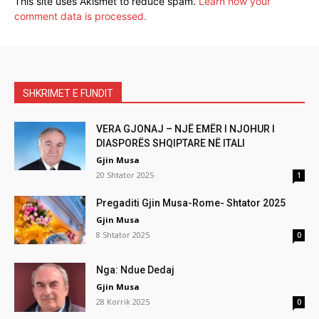
This site uses Akismet to reduce spam.
Learn how your
comment data is processed.
SHKRIMET E FUNDIT
VERA GJONAJ – NJË EMËR I NJOHUR I
DIASPORËS SHQIPTARE NË ITALI
Gjin Musa
20 Shtator 2025
1
Pregaditi Gjin Musa-Rome- Shtator 2025
Gjin Musa
8 Shtator 2025
0
Nga: Ndue Dedaj
Gjin Musa
28 Korrik 2025
0