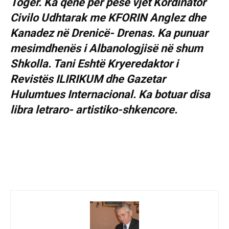
Toger. Ka qenë për pesë vjet Kordinator
Civilo Udhtarak me KFORIN Anglez dhe
Kanadez në Drenicë- Drenas. Ka punuar
mesimdhenës i Albanologjisë në shum
Shkolla. Tani Eshtë Kryeredaktor i
Revistës ILIRIKUM dhe Gazetar
Hulumtues Internacional. Ka botuar disa
libra letraro- artistiko-shkencore.