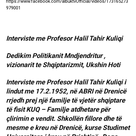
https://www.facebook.com/albuktvOfficial/videos/173165273
979001
Interviste me Profesor Halil Tahir Kuliqi
Dedikim Politikanit Mndjendritur ,
vizionarit te Shqiptarizmit, Ukshin Hoti
Interviste me Profesor Halil Tahir Kuliqi i
lindut me 17.2.1952, në ABRI në Drenicë
rrjedh prej një familje të vjetër shqiptare
të fisit KUQ – Familje atdhetare për
çlirimin e vendit. Shkollën fillore dhe të
mesme e kreu në Drenicë, kurse Studimet