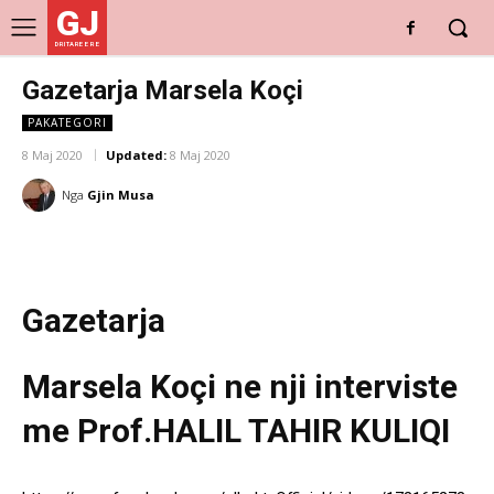
GJ
DRITARE E RE
Gazetarja Marsela Koçi
PAKATEGORI
8 Maj 2020
Updated:
8 Maj 2020
Nga
Gjin Musa
Gazetarja
Marsela Koçi ne nji interviste
me Prof.HALIL TAHIR KULIQI