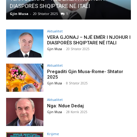
DIASPORËS SHQIPTARE NË ITALI
Gjin Musa
-
20 Shtator 2025
1
G
Aktualitet
VERA GJONAJ – NJË EMËR I NJOHUR I
DIASPORËS SHQIPTARE NË ITALI
Gjin Musa
-
20 Shtator 2025
Aktualitet
Pregaditi Gjin Musa-Rome- Shtator
2025
Gjin Musa
-
8 Shtator 2025
Aktualitet
Nga: Ndue Dedaj
Gjin Musa
-
28 Korrik 2025
Krijime