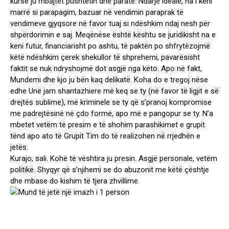
kurse ju mbajtët pushtetin dhe paratë. Ndarje ideale, na i keni
marrë si parapagim, bazuar në vendimin paraprak të
vendimeve gjyqsore në favor tuaj si ndëshkim ndaj nesh për
shpërdorimin e saj. Meqënëse është kështu se juridikisht na e
keni futur, financiarisht po ashtu, të paktën po shfrytëzojmë
këtë ndëshkim çerek shekullor të shprehemi, pavarësisht
faktit se nuk ndryshojmë dot asgjë nga këto. Apo në fakt,
Mundemi dhe kjo ju bën kaq delikatë. Koha do e tregoj nëse
edhe Unë jam shantazhiere më keq se ty (në favor të ligjit e së
drejtës sublime), më kriminele se ty që s’pranoj kompromise
me padrejtësinë në çdo formë, apo më e pangopur se ty. N’a
mbetet vetëm të presim e të shohim parashikimet e grupit
tënd apo ato të Grupit Tim do të realizohen në rrjedhën e
jetës.
Kurajo, sali. Kohë të vështira ju presin. Asgjë personale, vetëm
politikë. Shyqyr që s’njihemi se do abuzonit me këtë çështje
dhe mbase do kishim të tjera zhvillime.