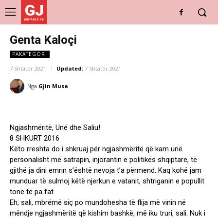
GJ
DRITARE E RE
Genta Kaloçi
PAKATEGORI
7 Shtator 2021
Updated:
7 Shtator 2021
Nga
Gjin Musa
Ngjashmëritë, Unë dhe Saliu!
8 SHKURT 2016
Këto rreshta do i shkruaj për ngjashmëritë që kam unë
personalisht me satrapin, injorantin e politikës shqiptare, të
gjithë ja dini emrin s’është nevoja t’a përmend. Kaq kohë jam
munduar të sulmoj këtë njerkun e vatanit, shtriganin e popullit
tonë të pa fat.
Eh, sali, mbrëmë siç po mundohesha të flija më vinin në
mëndje ngjashmëritë që kishim bashkë, më iku truri, sali. Nuk i