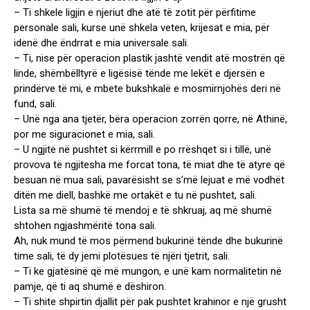
– Ti shkele ligjin e njeriut dhe atë të zotit për përfitime
personale sali, kurse unë shkela veten, krijesat e mia, për
idenë dhe ëndrrat e mia universale sali.
– Ti, nise për operacion plastik jashtë vendit atë mostrën që
linde, shëmbëlltyrë e ligësisë tënde me lekët e djersën e
prindërve të mi, e mbete bukshkalë e mosmirnjohës deri në
fund, sali.
– Unë nga ana tjetër, bëra operacion zorrën qorre, në Athinë,
por me siguracionet e mia, sali.
– U ngjite në pushtet si kërrmill e po rrëshqet si i tillë, unë
provova të ngjitesha me forcat tona, të miat dhe të atyre që
besuan në mua sali, pavarësisht se s’më lejuat e më vodhët
ditën me diell, bashkë me ortakët e tu në pushtet, sali.
Lista sa më shumë të mendoj e të shkruaj, aq më shumë
shtohen ngjashmëritë tona sali.
Ah, nuk mund të mos përmend bukurinë tënde dhe bukurinë
time sali, të dy jemi plotësues të njëri tjetrit, sali.
– Ti ke gjatësinë që më mungon, e unë kam normalitetin në
pamje, që ti aq shumë e dëshiron.
– Ti shite shpirtin djallit për pak pushtet krahinor e një grusht