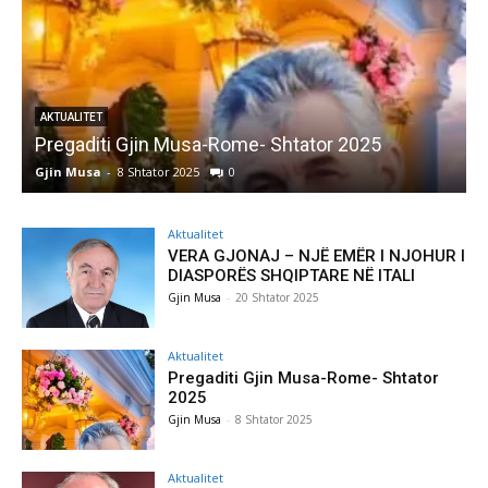
AKTUALITET
Pregaditi Gjin Musa-Rome- Shtator 2025
Gjin Musa
-
8 Shtator 2025
0
G
Aktualitet
VERA GJONAJ – NJË EMËR I NJOHUR I
DIASPORËS SHQIPTARE NË ITALI
Gjin Musa
-
20 Shtator 2025
Aktualitet
Pregaditi Gjin Musa-Rome- Shtator
2025
Gjin Musa
-
8 Shtator 2025
Aktualitet