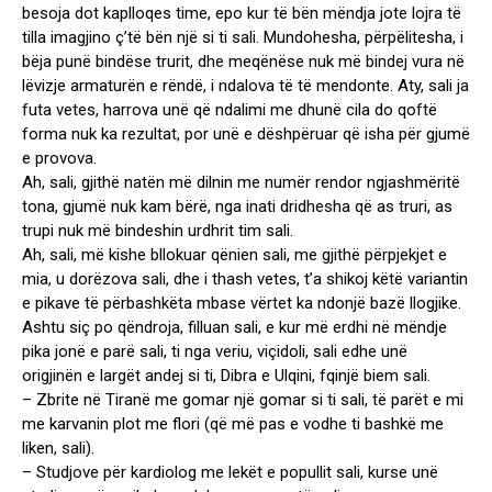
besoja dot kaplloqes time, epo kur të bën mëndja jote lojra të
tilla imagjino ç’të bën një si ti sali. Mundohesha, përpëlitesha, i
bëja punë bindëse trurit, dhe meqënëse nuk më bindej vura në
lëvizje armaturën e rëndë, i ndalova të të mendonte. Aty, sali ja
futa vetes, harrova unë që ndalimi me dhunë cila do qoftë
forma nuk ka rezultat, por unë e dëshpëruar që isha për gjumë
e provova.
Ah, sali, gjithë natën më dilnin me numër rendor ngjashmëritë
tona, gjumë nuk kam bërë, nga inati dridhesha që as truri, as
trupi nuk më bindeshin urdhrit tim sali.
Ah, sali, më kishe bllokuar qënien sali, me gjithë përpjekjet e
mia, u dorëzova sali, dhe i thash vetes, t’a shikoj këtë variantin
e pikave të përbashkëta mbase vërtet ka ndonjë bazë llogjike.
Ashtu siç po qëndroja, filluan sali, e kur më erdhi në mëndje
pika jonë e parë sali, ti nga veriu, viçidoli, sali edhe unë
origjinën e largët andej si ti, Dibra e Ulqini, fqinjë biem sali.
– Zbrite në Tiranë me gomar një gomar si ti sali, të parët e mi
me karvanin plot me flori (që më pas e vodhe ti bashkë me
liken, sali).
– Studjove për kardiolog me lekët e popullit sali, kurse unë