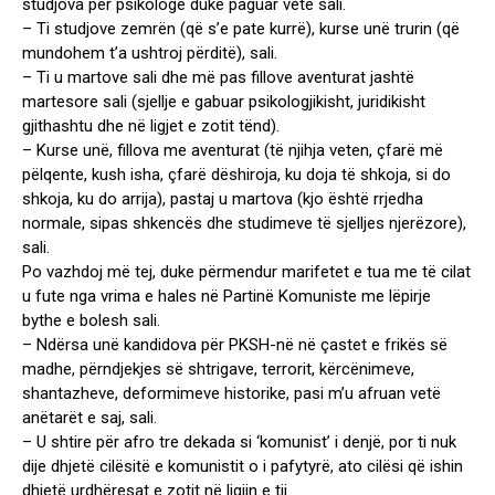
studjova për psikologe duke paguar vetë sali.
– Ti studjove zemrën (që s’e pate kurrë), kurse unë trurin (që
mundohem t’a ushtroj përditë), sali.
– Ti u martove sali dhe më pas fillove aventurat jashtë
martesore sali (sjellje e gabuar psikologjikisht, juridikisht
gjithashtu dhe në ligjet e zotit tënd).
– Kurse unë, fillova me aventurat (të njihja veten, çfarë më
pëlqente, kush isha, çfarë dëshiroja, ku doja të shkoja, si do
shkoja, ku do arrija), pastaj u martova (kjo është rrjedha
normale, sipas shkencës dhe studimeve të sjelljes njerëzore),
sali.
Po vazhdoj më tej, duke përmendur marifetet e tua me të cilat
u fute nga vrima e hales në Partinë Komuniste me lëpirje
bythe e bolesh sali.
– Ndërsa unë kandidova për PKSH-në në çastet e frikës së
madhe, përndjekjes së shtrigave, terrorit, kërcënimeve,
shantazheve, deformimeve historike, pasi m’u afruan vetë
anëtarët e saj, sali.
– U shtire për afro tre dekada si ‘komunist’ i denjë, por ti nuk
dije dhjetë cilësitë e komunistit o i pafytyrë, ato cilësi që ishin
dhjetë urdhëresat e zotit në ligjin e tij.