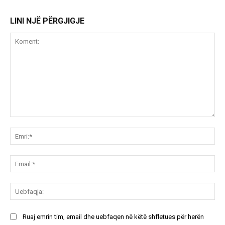
LINI NJË PËRGJIGJE
Koment:
Emr
Ema
Ue
Ruaj emrin tim, email dhe uebfaqen në këtë shfletues për herën