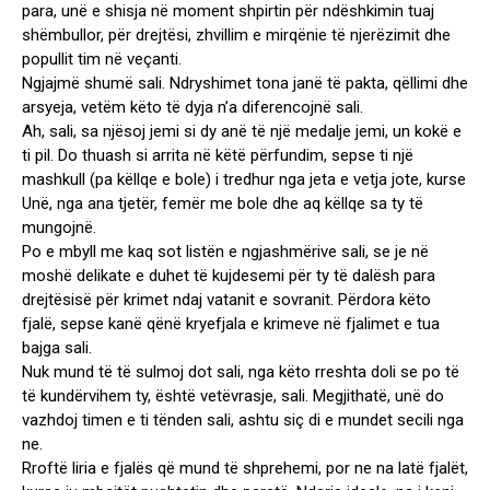
para, unë e shisja në moment shpirtin për ndëshkimin tuaj
shëmbullor, për drejtësi, zhvillim e mirqënie të njerëzimit dhe
popullit tim në veçanti.
Ngjajmë shumë sali. Ndryshimet tona janë të pakta, qëllimi dhe
arsyeja, vetëm këto të dyja n’a diferencojnë sali.
Ah, sali, sa njësoj jemi si dy anë të një medalje jemi, un kokë e
ti pil. Do thuash si arrita në këtë përfundim, sepse ti një
mashkull (pa këllqe e bole) i tredhur nga jeta e vetja jote, kurse
Unë, nga ana tjetër, femër me bole dhe aq këllqe sa ty të
mungojnë.
Po e mbyll me kaq sot listën e ngjashmërive sali, se je në
moshë delikate e duhet të kujdesemi për ty të dalësh para
drejtësisë për krimet ndaj vatanit e sovranit. Përdora këto
fjalë, sepse kanë qënë kryefjala e krimeve në fjalimet e tua
bajga sali.
Nuk mund të të sulmoj dot sali, nga këto rreshta doli se po të
të kundërvihem ty, është vetëvrasje, sali. Megjithatë, unë do
vazhdoj timen e ti tënden sali, ashtu siç di e mundet secili nga
ne.
Rroftë liria e fjalës që mund të shprehemi, por ne na latë fjalët,