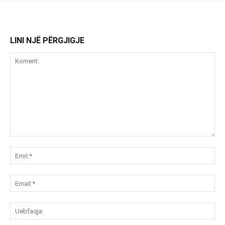
LINI NJË PËRGJIGJE
Koment:
Emr
Ema
Ue