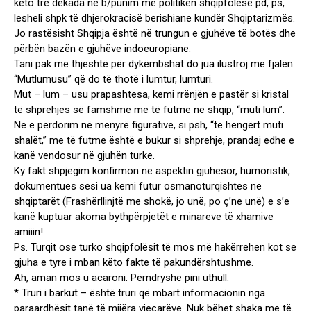
këto tre dekada në b/punim me politikën shqipfolëse pd, ps,
lesheli shpk të dhjerokracisë berishiane kundër Shqiptarizmës.
Jo rastësisht Shqipja është në trungun e gjuhëve të botës dhe
përbën bazën e gjuhëve indoeuropiane.
Tani pak më thjeshtë për dykëmbshat do jua ilustroj me fjalën
“Mutlumusu” që do të thotë i lumtur, lumturi.
Mut – lum – usu prapashtesa, kemi rrënjën e pastër si kristal
të shprehjes së famshme me të futme në shqip, “muti lum”.
Ne e përdorim në mënyrë figurative, si psh, “të hëngërt muti
shalët,” me të futme është e bukur si shprehje, prandaj edhe e
kanë vendosur në gjuhën turke.
Ky fakt shpjegim konfirmon në aspektin gjuhësor, humoristik,
dokumentues sesi ua kemi futur osmanoturqishtes ne
shqiptarët (Frashërllinjtë me shokë, jo unë, po ç’ne unë) e s’e
kanë kuptuar akoma bythpërpjetët e minareve të xhamive
amiiin!
Ps. Turqit ose turko shqipfolësit të mos më hakërrehen kot se
gjuha e tyre i mban këto fakte të pakundërshtushme.
Ah, aman mos u acaroni. Përndryshe pini uthull.
* Truri i barkut – është truri që mbart informacionin nga
paraardhësit tanë të mijëra vjeçarëve. Nuk bëhet shaka me të.