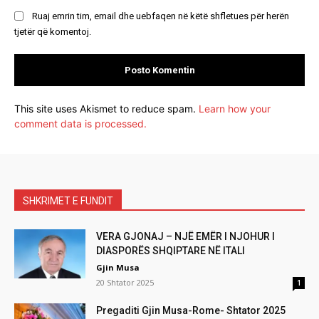
Ruaj emrin tim, email dhe uebfaqen në këtë shfletues për herën
tjetër që komentoj.
This site uses Akismet to reduce spam.
Learn how your
comment data is processed.
SHKRIMET E FUNDIT
VERA GJONAJ – NJË EMËR I NJOHUR I
DIASPORËS SHQIPTARE NË ITALI
Gjin Musa
20 Shtator 2025
1
Pregaditi Gjin Musa-Rome- Shtator 2025