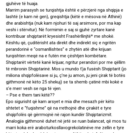
gjuhëve të huaja.
Marrim parasysh se turqishtja është e përzjerë nga shqipja e
lashtë (e kam në gen), greqishtja (këtë e mësova në Athinë)
dhe arabishtja (nuk kam njohuri të saj arsimore, por ma kap
veshi i stërvitur). Në formimin e saj si gjuhë zyrtare kanë
kontribuar shqiptarët kryesisht Frashërllinjtë* me shokë.
Kështu që, çuditërisht ata direkt dhe indirekt siç e ngritën
perandorinë e “osmanllishtes” e zhytën atë dhe krijuan
turqishten meqë na e futën me çështjen kombëtare.
Shqiptarët vërtetë kanë krijuar, ngritur perandori por me qëllim
të mbronin Shqiptarinë. Mos u mundo t’ja fusësh Shqiptarit (jo
miliona shqipfolësave si ju, ç’ne ju amon, ju jeni çirak të botës
gjithmonë në këto 25 shekuj) se ta shemb çatinë mbi kokë e
s’e merr vesh se nga të vjen.
– Pse e them tani këtë??
Epo sigurisht që kam arsyet e mia dhe mesazh për këto
shtetet e “fuqishme” që na rrethojnë dhe çirakët e tyre
shqipfolës që gërrmojnë në rajon kundër Shqiptarizmit.
Analogjia gjithmonë duhet në jetë se ruan balancat, që mos tu
marri koka erë araboturkosllavogrekolatinëve me zellin e tyre