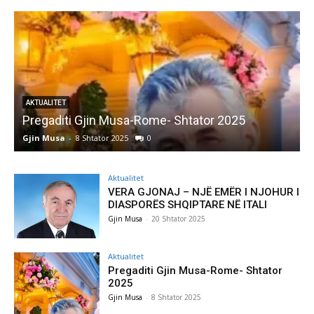
AKTUALITET
Pregaditi Gjin Musa-Rome- Shtator 2025
Gjin Musa
-
8 Shtator 2025
0
G
Aktualitet
VERA GJONAJ – NJË EMËR I NJOHUR I
DIASPORËS SHQIPTARE NË ITALI
Gjin Musa
-
20 Shtator 2025
Aktualitet
Pregaditi Gjin Musa-Rome- Shtator
2025
Gjin Musa
-
8 Shtator 2025