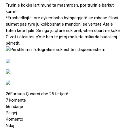
Trurin e kokës lart mund ta mashtrosh, por trurin e barkut
kurrë!!
*Frashërllinjtë, ore dykëmbsha bythpërpjetë se mbase filloni
sulmet pas tyre ju kokboshat e mendoni se vërtetë Ata e
futën këtë fjalë. Se nga ju çfarë nuk pret, vihen duart në kokë.
O zot i ateistes ç’më bën të jetoj me këta miliarda budallenj
përreth.
26
Furtuna Çunami dhe 25 të tjerë
7 komente
66 ndarje
Pëlqej
Komento
Ndaj