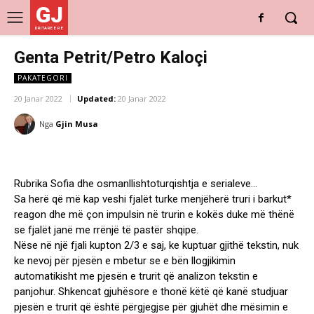
GJ
DRITARE E RE
Genta Petrit/Petro Kaloçi
PAKATEGORI
20 Janar 2022
Updated:
20 Janar 2022
Nga
Gjin Musa
Rubrika Sofia dhe osmanllishtoturqishtja e serialeve…
Sa herë që më kap veshi fjalët turke menjëherë truri i barkut*
reagon dhe më çon impulsin në trurin e kokës duke më thënë
se fjalët janë me rrënjë të pastër shqipe.
Nëse në një fjali kupton 2/3 e saj, ke kuptuar gjithë tekstin, nuk
ke nevoj për pjesën e mbetur se e bën llogjikimin
automatikisht me pjesën e trurit që analizon tekstin e
panjohur. Shkencat gjuhësore e thonë këtë që kanë studjuar
pjesën e trurit që është përgjegjse për gjuhët dhe mësimin e