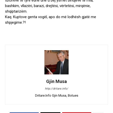
tutorëve të tyre edhe unë u bëj ysmet bindjeve të mia,
bashkim, vllazëri, barazi, drejtësi, vërtetësi, mirqënie,
shqiptarizëm.
Kaq. Kuptove genta vogël, apo do më lodhësh gjatë me
shpjegime.?!
Gjin Musa
http://dritare.info/
Dritare.Info Gjin Musa, Botues