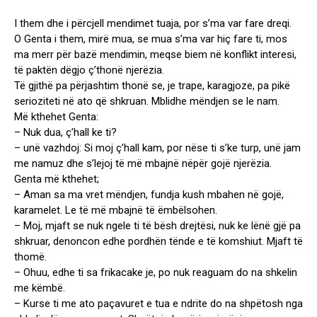
I them dhe i përcjell mendimet tuaja, por s’ma var fare dreqi.
O Genta i them, mirë mua, se mua s’ma var hiç fare ti, mos
ma merr për bazë mendimin, meqse biem në konflikt interesi,
të paktën dëgjo ç’thonë njerëzia.
Të gjithë pa përjashtim thonë se, je trape, karagjoze, pa pikë
serioziteti në ato që shkruan. Mblidhe mëndjen se le nam.
Më kthehet Genta:
– Nuk dua, ç’hall ke ti?
– unë vazhdoj: Si moj ç’hall kam, por nëse ti s’ke turp, unë jam
me namuz dhe s’lejoj të më mbajnë nëpër gojë njerëzia.
Genta më kthehet;
– Aman sa ma vret mëndjen, fundja kush mbahen në gojë,
karamelet. Le të më mbajnë të ëmbëlsohen.
– Moj, mjaft se nuk ngele ti të bësh drejtësi, nuk ke lënë gjë pa
shkruar, denoncon edhe pordhën tënde e të komshiut. Mjaft të
thomë.
– Ohuu, edhe ti sa frikacake je, po nuk reaguam do na shkelin
me këmbë.
– Kurse ti me ato paçavuret e tua e ndrite do na shpëtosh nga