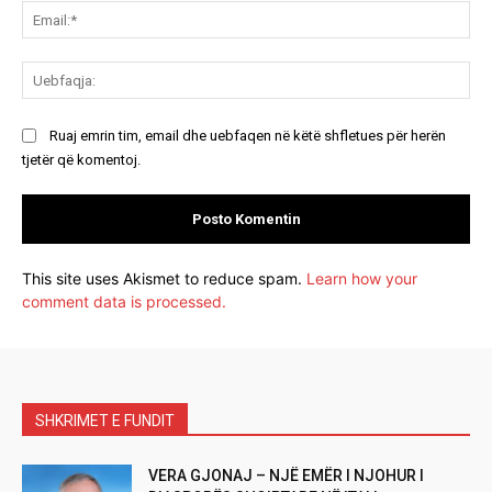
Ema
Ue
Ruaj emrin tim, email dhe uebfaqen në këtë shfletues për herën
tjetër që komentoj.
This site uses Akismet to reduce spam.
Learn how your
comment data is processed.
SHKRIMET E FUNDIT
VERA GJONAJ – NJË EMËR I NJOHUR I