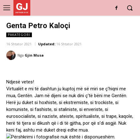
GJ
DRITARE E RE
Genta Petro Kaloçi
PAKATEGORI
16 Shtator 2021
Updated:
16 Shtator 2021
Nga
Gjin Musa
Ndjesë vetes!
Virtualët e mi të dashtun ju kuptoj më së miri se ç’hiqni me
mua, Gentën. Jam në dijeni se nuk dini ç’të bëni me Gentën.
Herë ju duket si hoxhiste, si ekstremiste, si trockiste, si
komuniste, si fashiste, si staliniste, si enveriste, si
eurosocialiste, si naziste, ateiste, spiritualiste, si trape, kaqole,
herë të tjera si dikush që i di të gjitha, por që s’di asgjë. Nuk
keni faj, ashtu më duket dreqi edhe mua.