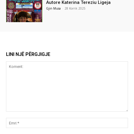
Autore Katerina Tereziu Ligeja
Gjin Musa
-
28 Korrik 2025
LINI NJË PËRGJIGJE
Koment:
Emr