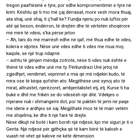
tregon paaftësinë e tyre, por edhe kompromentimin e tyre në
krim. Kështu që ti mo më çaj dërrasat, more vesh mora thuaj,
ata shaj, unë shaj, ti ç’hall ke? Fundja njeriu po nuk luftoi për
atë që beson, ëndërron, të drejtën dhe të vërtetën shoqërore
më mirë të vdesi, s’ka përse jeton.
– Ah, tani do më marrësh edhe në qaf, më thua edhe të vdes,
kokrra e idjotes. Nëse unë vdes edhe ti vdes me mua moj
kaqole, se një trup ndajmë.
– ashtu të gënjen mëndja zotrote, nëse ti vdes nuk është e
thënë të vdes edhe unë me ty. Përkundrazi Unë jetoj në
zgjedhjet, vendimet, veprimet e mia që më ndjekin kudo, të
mira ose të këqia qofshin ato. Megjithëse unë synoj ato të
mirat, altruistet, njerëzoret, ambjentalistet etj, etj. Kurse ti ha
bukë e dhit me frikën se do vdesësh një ditë. Vdekjes o
mjerane nuk i shmangemi dot, por të paktën të jemi në paqe
me idenë e ardhjes së saj. Megjithatë mos të të marr vetëm
me shqelma, ke dhe ti një farë të drejte.
Nëse dikujt në botë i kam borxh një ndjesë, kjo me siguri je ti o
Genta. Një ndjesë për gjithçka që të kam bërë të kalosh e
vuash në vitet që kalove në këtë dimension.