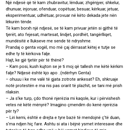
Një ndjesë që të kam zhubravitur, lënduar, zhgënjyer, shkelur,
dhunuar, injoruar, ofenduar, copëtuar, besuar, kërkuar, jetuar,
eksperimentuar, udhëtuar, provuar në këto dekada jete nën
lëkurën tënde.
Të kam borxh një ndjesë, se të kam privuar jetën si gjithë të
tjerët, ato fejesat, martesat, lindjet, pordhët, tangërlliqet,
mundësitë e llukseve me sende të ndryshme.
Prandaj o genta vogël, mo më çaj dërrasat këtej e tutje se
edhe ty të kërkova falje.
Hajt, ke gjë tjetër për të thënë?
– Kam posi, kush kujton se je ti moj që tallesh me këtë kërkim
falje? Ndjesë është kjo apo ..(ndërhyn Genta)
– ohuuu i ke me valë të gjata zotrote ankesat? Eh, shkruaje
notë protestën e ma nis pas orarit të plazhit, se tani më prish
rilaksin.
– Ja s’ke turp, çdo thonë njerëzia mi kaqole, kur i përvishesh
vetes në këtë mënyrë? Imagjino çmendim do kenë njerëzia
për ty?
– Liri kemi, është e drejta e tyre bazë të mendojnë ç’të duan,
s’ma ndjen hiç fare. Ashtu si ata i bëjnë ysmet interesave dhe