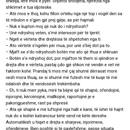
shkelja, lëre mos e pyet. Shpëtoi shoqëria, njerëzia nga
shkrimet e tua idjoteske.
– Atë mos e thoj, kshu fillon orteku nga një top i vogël deri sa
të mbulon e s’gjen gjë prej gjëje, as për hajmali.
– Nuk e kupton moj që nuk do i ndryshosh?
– Unë ndryshoj veten, s’më intereson për të tjerët.
– Ngeli e vërteta dhe drejtësia të shpëtohen nga ti.
– Ato vërtetë s’ngelën për mua, por unë s’bëj dot pa to.
– Mjaft se s’do ndryshosh botën me ato që thua e shkruan.
– Botën s’e ndryshoj dot, por mjafton të them si qëndron e
drejta dhe e vërteta, pastaj çdo gjë shkon në vendin e vet në
faktorin kohë. Prandaj ti mos më çaj shumë dërrasat more
vesh mora thuaj, se si shumë më futesh me të kuqe të më
ndalosh dhe të vendosësh trekëmbsha.
– Eh, ti nuk merr pyka, mirë ta bëjnë që të shajnë, ofendojnë,
injorojnë, kërcënojnë, mallkojnë, raportojnë je e
pakorigjueshme, rast pa shpresë.
– Ata që shajnë e më luftojnë nga halli e kanë, të ishin të hajrit
nuk do e kishin katranosur këtë vend në këtë derexhe.
Automatikish u hiqet e drejta e sharjeve, injorimeve,
ofendimeve. Bien poshtë si të pavlefshme, sepse situata