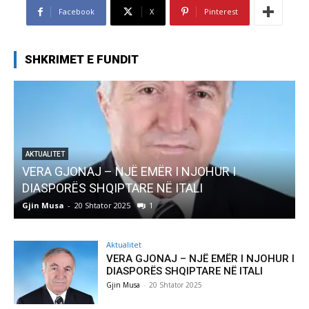
Facebook
X
Pinterest
SHKRIMET E FUNDIT
AKTUALITET
Pregaditi Gjin Musa-Rome- Shtator 2025
Gjin Musa
-
8 Shtator 2025
0
Aktualitet
VERA GJONAJ – NJË EMËR I NJOHUR I
DIASPORËS SHQIPTARE NË ITALI
Gjin Musa
-
20 Shtator 2025