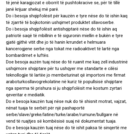
të jenë karagjozat e oborrit të pushtokracive se, për të tillë
janë krijuar shekuj më parë.
Do i besoja shqipfolësit për kauzën e tyre nëse do të ishin kaq
të zjarrtë të bojkotonin ushqimet produktet sllavoserbe.
Do i besoja shqipfolësit antishqiptarë nëse do të ishin aq
patriotë saqë të mbillnin e të siguronin miellin e bukën e tyre
gjatë gjithë vitit dhe jo të hanin krrundet e helmuara
kancerogjene serbe nga tokat me radioaktivet të lartë nga
bombardimet e luftës.
Doe besoja auzën tuaj nëse do të ruanit me kaq zell industrinë
ushqimore shqiptare për tu ushqyer me standarte e cilësi
teknollogjie të lartëe jo membeturinat që importoni me firmat
araboturkosllavogrekolatine në kuriz të popullsisë shqiptare
nga sperma të prishura si ju shqipfolësit me kostum zyrtari
qeveritar e mediatik.
Do e besoja kauzën tuaj nëse nuk do të shisnit motrat, vajzat,
nënat tuaja te serbët për një pashaportë
serbe/slave/greke/latine/turke/arabe/rumune/bullgare në
vend të ruajtjes së kombësisë suaj në dokumentat tuaja.
Do e besoja kauzën tuaj nëse do të ishit paksa të sinqertë me