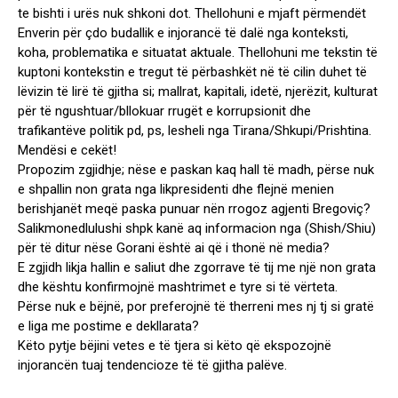
te bishti i urës nuk shkoni dot. Thellohuni e mjaft përmendët
Enverin për çdo budallik e injorancë të dalë nga konteksti,
koha, problematika e situatat aktuale. Thellohuni me tekstin të
kuptoni kontekstin e tregut të përbashkët në të cilin duhet të
lëvizin të lirë të gjitha si; mallrat, kapitali, idetë, njerëzit, kulturat
për të ngushtuar/bllokuar rrugët e korrupsionit dhe
trafikantëve politik pd, ps, lesheli nga Tirana/Shkupi/Prishtina.
Mendësi e cekët!
Propozim zgjidhje; nëse e paskan kaq hall të madh, përse nuk
e shpallin non grata nga likpresidenti dhe flejnë menien
berishjanët meqë paska punuar nën rrogoz agjenti Bregoviç?
Salikmonedlulushi shpk kanë aq informacion nga (Shish/Shiu)
për të ditur nëse Gorani është ai që i thonë në media?
E zgjidh likja hallin e saliut dhe zgorrave të tij me një non grata
dhe kështu konfirmojnë mashtrimet e tyre si të vërteta.
Përse nuk e bëjnë, por preferojnë të therreni mes nj tj si gratë
e liga me postime e dekllarata?
Këto pytje bëjini vetes e të tjera si këto që ekspozojnë
injorancën tuaj tendencioze të të gjitha palëve.