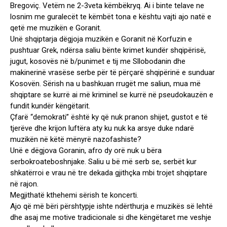
Bregoviç. Vetëm ne 2-3veta këmbëkryq. Ai i binte telave ne
losnim me guralecët te këmbët tona e kështu vajti ajo natë e
qetë me muzikën e Goranit.
Unë shqiptarja dëgjoja muzikën e Goranit në Korfuzin e
pushtuar Grek, ndërsa saliu bënte krimet kundër shqipërisë,
jugut, kosovës në b/punimet e tij me Sllobodanin dhe
makinerinë vrasëse serbe për të përçarë shqipërinë e sunduar
Kosovën. Sërish na u bashkuan rrugët me saliun, mua më
shqiptare se kurrë ai më kriminel se kurrë në pseudokauzën e
fundit kundër këngëtarit.
Çfarë “demokrati” është ky që nuk pranon shijet, gustot e të
tjerëve dhe krijon luftëra aty ku nuk ka arsye duke ndarë
muzikën në këtë mënyrë nazofashiste?
Unë e dëgjova Goranin, afro dy orë nuk u bëra
serbokroateboshnjake. Saliu u bë më serb se, serbët kur
shkatërroi e vrau në tre dekada gjithçka mbi trojet shqiptare
në rajon.
Megjithatë kthehemi sërish te koncerti.
Ajo që më bëri përshtypje ishte ndërthurja e muzikës së lehtë
dhe asaj me motive tradicionale si dhe këngëtaret me veshje