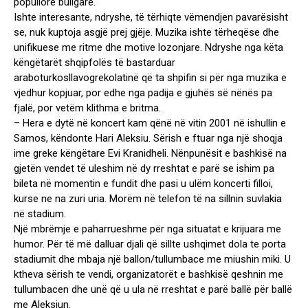
popullore bullgare.
Ishte interesante, ndryshe, të tërhiqte vëmendjen pavarësisht
se, nuk kuptoja asgjë prej gjëje. Muzika ishte tërheqëse dhe
unifikuese me ritme dhe motive lozonjare. Ndryshe nga këta
këngëtarët shqipfolës të bastarduar
araboturkosllavogrekolatinë që ta shpifin si për nga muzika e
vjedhur kopjuar, por edhe nga padija e gjuhës së nënës pa
fjalë, por vetëm klithma e britma.
– Hera e dytë në koncert kam qënë në vitin 2001 në ishullin e
Samos, këndonte Hari Aleksiu. Sërish e ftuar nga një shoqja
ime greke këngëtare Evi Kranidheli. Nënpunësit e bashkisë na
gjetën vendet të uleshim në dy rreshtat e parë se ishim pa
bileta në momentin e fundit dhe pasi u ulëm koncerti filloi,
kurse ne na zuri uria. Morëm në telefon të na sillnin suvlakia
në stadium.
Një mbrëmje e paharrueshme për nga situatat e krijuara me
humor. Për të më dalluar djali që sillte ushqimet dola te porta
stadiumit dhe mbaja një ballon/tullumbace me miushin miki. U
ktheva sërish te vendi, organizatorët e bashkisë qeshnin me
tullumbacen dhe unë që u ula në rreshtat e parë ballë për ballë
me Aleksiun.