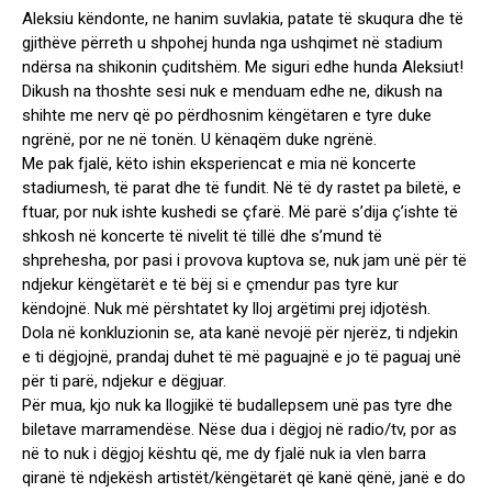
Aleksiu këndonte, ne hanim suvlakia, patate të skuqura dhe të
gjithëve përreth u shpohej hunda nga ushqimet në stadium
ndërsa na shikonin çuditshëm. Me siguri edhe hunda Aleksiut!
Dikush na thoshte sesi nuk e menduam edhe ne, dikush na
shihte me nerv që po përdhosnim këngëtaren e tyre duke
ngrënë, por ne në tonën. U kënaqëm duke ngrënë.
Me pak fjalë, këto ishin eksperiencat e mia në koncerte
stadiumesh, të parat dhe të fundit. Në të dy rastet pa biletë, e
ftuar, por nuk ishte kushedi se çfarë. Më parë s’dija ç’ishte të
shkosh në koncerte të nivelit të tillë dhe s’mund të
shprehesha, por pasi i provova kuptova se, nuk jam unë për të
ndjekur këngëtarët e të bëj si e çmendur pas tyre kur
këndojnë. Nuk më përshtatet ky lloj argëtimi prej idjotësh.
Dola në konkluzionin se, ata kanë nevojë për njerëz, ti ndjekin
e ti dëgjojnë, prandaj duhet të më paguajnë e jo të paguaj unë
për ti parë, ndjekur e dëgjuar.
Për mua, kjo nuk ka llogjikë të budallepsem unë pas tyre dhe
biletave marramendëse. Nëse dua i dëgjoj në radio/tv, por as
në to nuk i dëgjoj kështu që, me dy fjalë nuk ia vlen barra
qiranë të ndjekësh artistët/këngëtarët që kanë qënë, janë e do