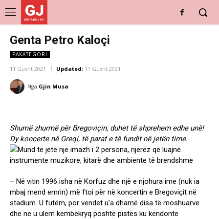
GJ
DRITARE E RE
Genta Petro Kaloçi
PAKATEGORI
11 Gusht 2021
Updated:
11 Gusht 2021
Nga
Gjin Musa
Shumë zhurmë për Bregoviçin, duhet të shprehem edhe unë!
Dy koncerte në Greqi, të parat e të fundit në jetën time.
– Në vitin 1996 isha në Korfuz dhe një e njohura ime (nuk ia
mbaj mend emrin) më ftoi për në koncertin e Bregoviçit në
stadium. U futëm, por vendet u’a dhamë disa të moshuarve
dhe ne u ulëm këmbëkryq poshtë pistës ku këndonte