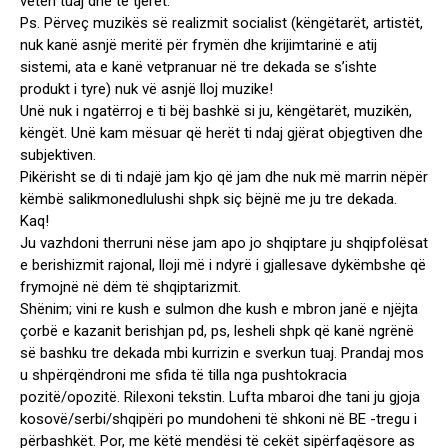
veten tuaj dhe të tjerët.
Ps. Përveç muzikës së realizmit socialist (këngëtarët, artistët,
nuk kanë asnjë meritë për frymën dhe krijimtarinë e atij
sistemi, ata e kanë vetpranuar në tre dekada se s’ishte
produkt i tyre) nuk vë asnjë lloj muzike!
Unë nuk i ngatërroj e ti bëj bashkë si ju, këngëtarët, muzikën,
këngët. Unë kam mësuar që herët ti ndaj gjërat objegtiven dhe
subjektiven.
Pikërisht se di ti ndajë jam kjo që jam dhe nuk më marrin nëpër
këmbë salikmonedlulushi shpk siç bëjnë me ju tre dekada.
Kaq!
Ju vazhdoni therruni nëse jam apo jo shqiptare ju shqipfolësat
e berishizmit rajonal, lloji më i ndyrë i gjallesave dykëmbshe që
frymojnë në dëm të shqiptarizmit.
Shënim; vini re kush e sulmon dhe kush e mbron janë e njëjta
çorbë e kazanit berishjan pd, ps, lesheli shpk që kanë ngrënë
së bashku tre dekada mbi kurrizin e sverkun tuaj. Prandaj mos
u shpërqëndroni me sfida të tilla nga pushtokracia
pozitë/opozitë. Rilexoni tekstin. Lufta mbaroi dhe tani ju gjoja
kosovë/serbi/shqipëri po mundoheni të shkoni në BE -tregu i
përbashkët. Por, me këtë mendësi të cekët sipërfaqësore as