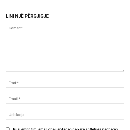
LINI NJË PËRGJIGJE
Koment:
Emr
Ema
Ue
Ruaj emrin tim, email dhe uebfaqen në këtë shfletues për herën