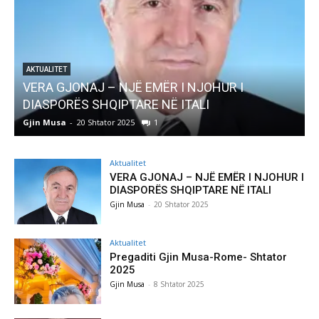
AKTUALITET
Pregaditi Gjin Musa-Rome- Shtator 2025
Gjin Musa
-
8 Shtator 2025
0
Aktualitet
VERA GJONAJ – NJË EMËR I NJOHUR I
DIASPORËS SHQIPTARE NË ITALI
Gjin Musa
-
20 Shtator 2025
Aktualitet
Pregaditi Gjin Musa-Rome- Shtator
2025
Gjin Musa
-
8 Shtator 2025