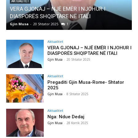
 I
AKTUALITET
Pregaditi Gjin Musa-Rome- Shtator 2025
Gjin Musa
-
8 Shtator 2025
0
Aktualitet
VERA GJONAJ – NJË EMËR I NJOHUR I
DIASPORËS SHQIPTARE NË ITALI
Gjin Musa
-
20 Shtator 2025
Aktualitet
Pregaditi Gjin Musa-Rome- Shtator
2025
Gjin Musa
-
8 Shtator 2025
Aktualitet
Nga: Ndue Dedaj
Gjin Musa
-
28 Korrik 2025