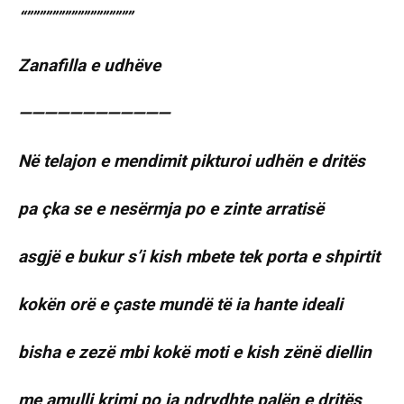
“”””””””””””””””””
Zanafilla e udhëve
————————————
Në telajon e mendimit pikturoi udhën e dritës
pa çka se e nesërmja po e zinte arratisë
asgjë e bukur s’i kish mbete tek porta e shpirtit
kokën orë e çaste mundë të ia hante ideali
bisha e zezë mbi kokë moti e kish zënë diellin
me amulli krimi po ia ndrydhte palën e dritës