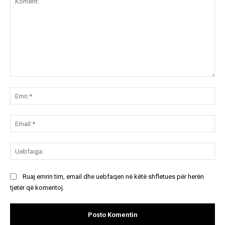
Koment:
Emr
Ema
Ue
Ruaj emrin tim, email dhe uebfaqen në këtë shfletues për herën
tjetër që komentoj.