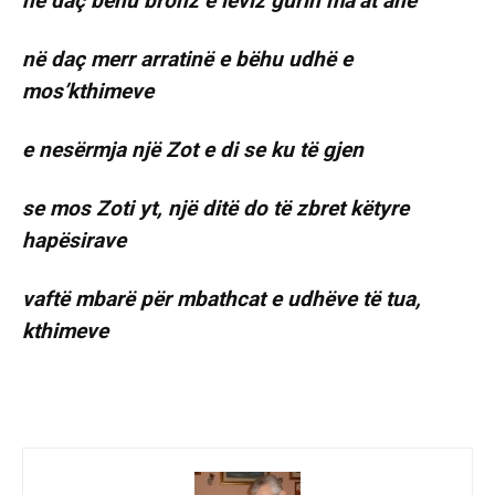
në daç bëhu bronz e lëviz gurin ma’at anë
në daç merr arratinë e bëhu udhë e
mos’kthimeve
e nesërmja një Zot e di se ku të gjen
se mos Zoti yt, një ditë do të zbret këtyre
hapësirave
vaftë mbarë për mbathcat e udhëve të tua,
kthimeve