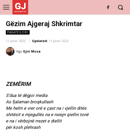
GJ
DRITARE E RE
Gëzim Ajgeraj Shkrimtar
PAKATEGORI
11 Janar 2022
Updated:
11 Janar 2022
Nga
Gjin Musa
ZEMËRIM
S’dua të dëgjoi media
As fjalaman broqkullash
Me helm e vrer orë e çast na i vjellin ditës
shitësit e mjegullës na e nxiejn qiellin tonë
e na i vërbojnë rrezet e diellit
për kosh plehrash