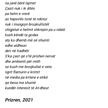
na janë bërë lajmet
Çasti nuk i ik ditës
pa helm e vrerë
as hapsirës tonë të ndotur
nuk i mungojn broqkullistët
shigjetat e helmit shkrepin pa u ndalë
kush këndë ta godas
aty ku dhemb më së shumti
edhe atdheun
deri në tradhëti
S’ka çast që s’të prishen nervat
dhe ambienti për rreth
se kush me broqkullat e veta
ngrit flamurin e krimit
në media pa kritere e etikë
qe besa ma shumë
kundër interesit të At-dheut
Prizren, 2021