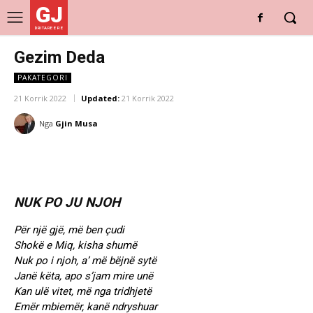
GJ
DRITARE E RE
Gezim Deda
PAKATEGORI
21 Korrik 2022
Updated:
21 Korrik 2022
Nga
Gjin Musa
NUK PO JU NJOH
Për një gjë, më ben çudi
Shokë e Miq, kisha shumë
Nuk po i njoh, a’ më bëjnë sytë
Janë këta, apo s’jam mire unë
Kan ulë vitet, më nga tridhjetë
Emër mbiemër, kanë ndryshuar