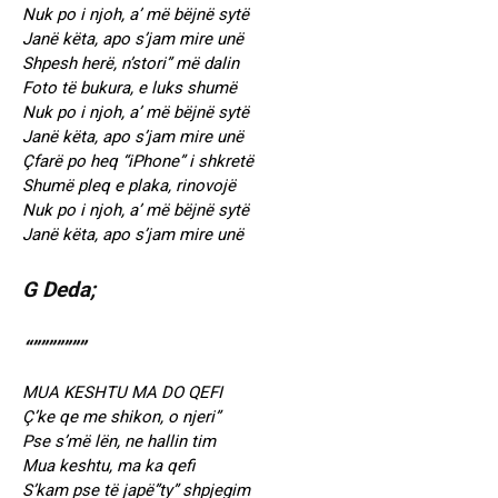
Nuk po i njoh, a’ më bëjnë sytë
Janë këta, apo s’jam mire unë
Shpesh herë, n’stori” më dalin
Foto të bukura, e luks shumë
Nuk po i njoh, a’ më bëjnë sytë
Janë këta, apo s’jam mire unë
Çfarë po heq “iPhone” i shkretë
Shumë pleq e plaka, rinovojë
Nuk po i njoh, a’ më bëjnë sytë
Janë këta, apo s’jam mire unë
G Deda;
“”””””””
MUA KESHTU MA DO QEFI
Ç’ke qe me shikon, o njeri”
Pse s’më lën, ne hallin tim
Mua keshtu, ma ka qefi
S’kam pse të japë”ty” shpjegim