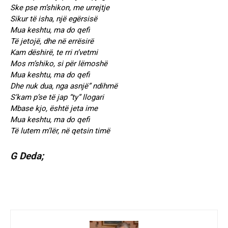
Ske pse m’shikon, me urrejtje
Sikur të isha, një egërsisë
Mua keshtu, ma do qefi
Të jetojë, dhe në errësirë
Kam dëshirë, te rri n’vetmi
Mos m’shiko, si për lëmoshë
Mua keshtu, ma do qefi
Dhe nuk dua, nga asnjë” ndihmë
S’kam p’se të jap “ty” llogari
Mbase kjo, është jeta ime
Mua keshtu, ma do qefi
Të lutem m’lër, në qetsin timë
G Deda;