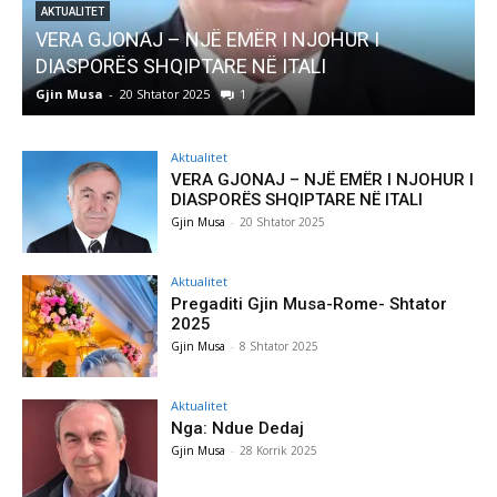
I NJOHUR I
AKTUALITET
ITALI
Pregaditi Gjin Musa-Rome- Shta
Gjin Musa
-
8 Shtator 2025
0
Aktualitet
VERA GJONAJ – NJË EMËR I NJOHUR I
DIASPORËS SHQIPTARE NË ITALI
Gjin Musa
-
20 Shtator 2025
Aktualitet
Pregaditi Gjin Musa-Rome- Shtator
2025
Gjin Musa
-
8 Shtator 2025
Aktualitet
Nga: Ndue Dedaj
Gjin Musa
-
28 Korrik 2025