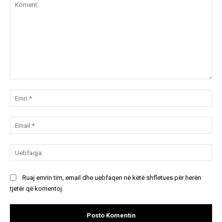
Koment:
Emr
Ema
Ue
Ruaj emrin tim, email dhe uebfaqen në këtë shfletues për herën
tjetër që komentoj.