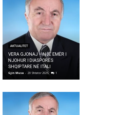
AKTUALITET
AKTUALITET
VERA GJONAJ – NJË EMËR I
NJOHUR I DIASPORËS
Pregaditi Gji
SHQIPTARE NË ITALI
Shtator 2025
Gjin Musa
-
20 Shtator 2025
1
Gjin Musa
-
8 Shtat