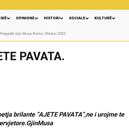
TIKË
OPINIONE
HISTORI
SOCIALE
KULTURË
Pregaditi Gjin Musa-Rome- Shtator 2025
Nga: Ndue Dedaj
JETE PAVATA.
poetja brilante “AJETE PAVATA”,ne i urojme te
pervjetore.GjinMusa