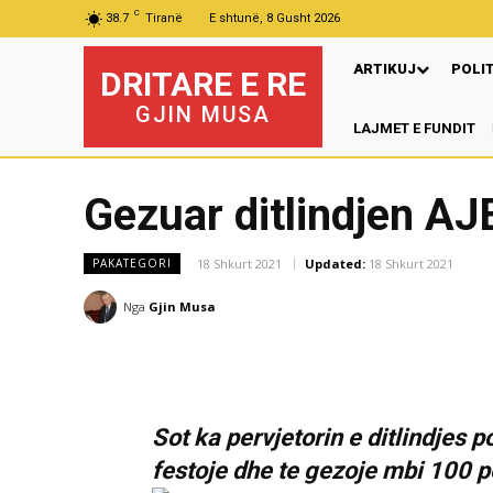
C
38.7
Tiranë
E shtunë, 8 Gusht 2026
ARTIKUJ
POLI
DRITARE E RE
GJIN MUSA
LAJMET E FUNDIT
Gezuar ditlindjen A
18 Shkurt 2021
Updated:
18 Shkurt 2021
PAKATEGORI
Nga
Gjin Musa
Sot ka pervjetorin e ditlindjes 
festoje dhe te gezoje mbi 100 