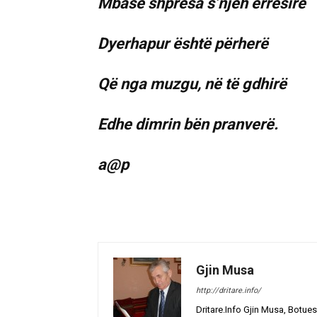
Mbase shpresa s’njeh errësirë
Dyerhapur është përherë
Që nga muzgu, në të gdhirë
Edhe dimrin bën pranverë.
a@p
Gjin Musa
http://dritare.info/
Dritare.Info Gjin Musa, Botues