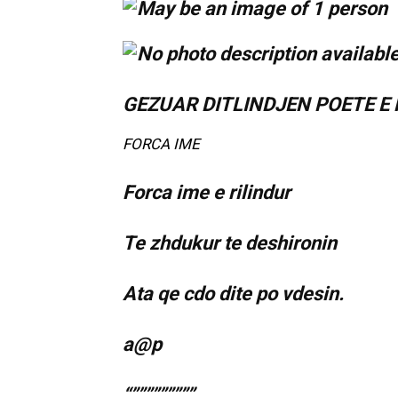
GEZUAR DITLINDJEN POETE E
FORCA IME
Forca ime e rilindur
Te zhdukur te deshironin
Ata qe cdo dite po vdesin.
a@p
“”””””””””