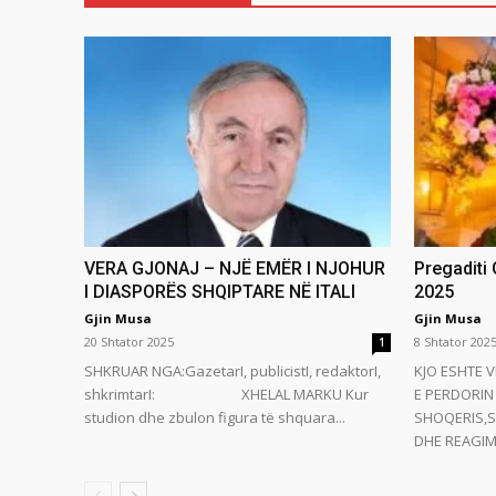
VERA GJONAJ – NJË EMËR I NJOHUR
Pregaditi
I DIASPORËS SHQIPTARE NË ITALI
2025
Gjin Musa
Gjin Musa
20 Shtator 2025
8 Shtator 202
1
SHKRUAR NGA:GazetarI, publicistI, redaktorI,
KJO ESHTE V
shkrimtarI: XHELAL MARKU Kur
E PERDORIN 
studion dhe zbulon figura të shquara...
SHOQERIS,S
DHE REAGIMI