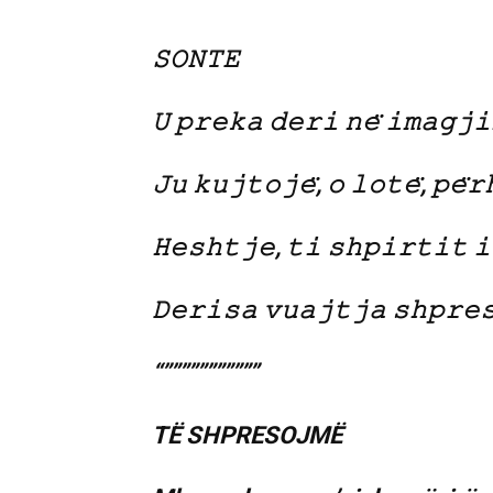
𝚂𝙾𝙽𝚃𝙴
𝚄 𝚙𝚛𝚎𝚔𝚊 𝚍𝚎𝚛𝚒 𝚗𝚎̈ 𝚒𝚖𝚊𝚐𝚓𝚒
𝙹𝚞 𝚔𝚞𝚓𝚝𝚘𝚓𝚎̈, 𝚘 𝚕𝚘𝚝𝚎̈, 𝚙𝚎̈𝚛
𝙷𝚎𝚜𝚑𝚝𝚓𝚎, 𝚝𝚒 𝚜𝚑𝚙𝚒𝚛𝚝𝚒𝚝 𝚒
𝙳𝚎𝚛𝚒𝚜𝚊 𝚟𝚞𝚊𝚓𝚝𝚓𝚊 𝚜𝚑𝚙𝚛𝚎𝚜
“”””””””””””
TË SHPRESOJMË