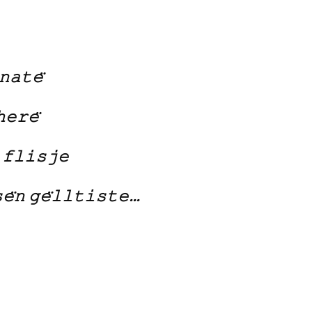
𝚗𝚊𝚝𝚎̈
𝚎𝚛𝚎̈
 𝚏𝚕𝚒𝚜𝚓𝚎
𝚎̈𝚗 𝚐𝚎̈𝚕𝚕𝚝𝚒𝚜𝚝𝚎…