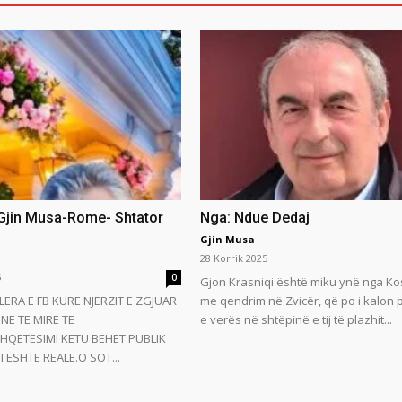
 Gjin Musa-Rome- Shtator
Nga: Ndue Dedaj
Gjin Musa
28 Korrik 2025
5
0
Gjon Krasniqi është miku ynë nga Ko
LERA E FB KURE NJERZIT E ZGJUAR
me qendrim në Zvicër, që po i kalon
NE TE MIRE TE
e verës në shtëpinë e tij të plazhit...
HQETESIMI KETU BEHET PUBLIK
 ESHTE REALE.O SOT...