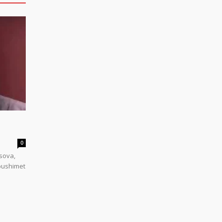
0
sova,
 pushimet