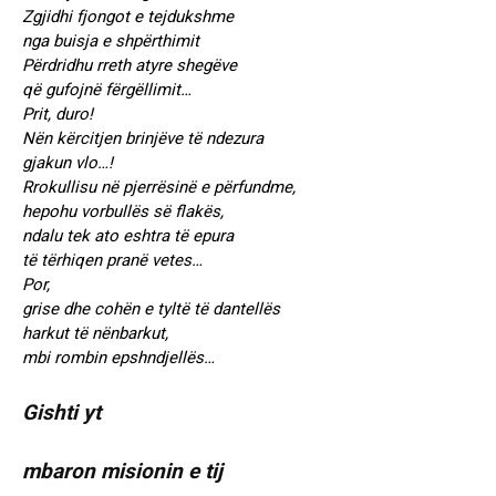
Zgjidhi fjongot e tejdukshme
nga buisja e shpërthimit
Përdridhu rreth atyre shegëve
që gufojnë fërgëllimit…
Prit, duro!
Nën kërcitjen brinjëve të ndezura
gjakun vlo…!
Rrokullisu në pjerrësinë e përfundme,
hepohu vorbullës së flakës,
ndalu tek ato eshtra të epura
të tërhiqen pranë vetes…
Por,
grise dhe cohën e tyltë të dantellës
harkut të nënbarkut,
mbi rombin epshndjellës…
Gishti yt
mbaron misionin e tij