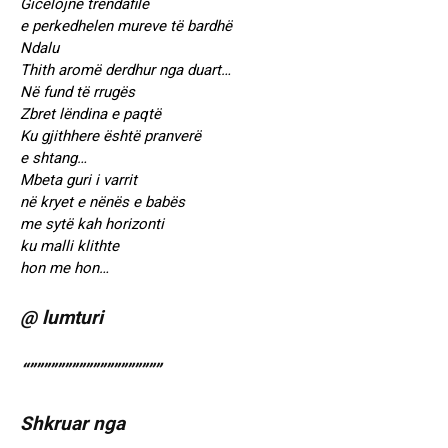
Gicëlojnë trendafilë
e perkedhelen mureve të bardhë
Ndalu
Thith aromë derdhur nga duart…
Në fund të rrugës
Zbret lëndina e paqtë
Ku gjithhere është pranverë
e shtang…
Mbeta guri i varrit
në kryet e nënës e babës
me sytë kah horizonti
ku malli klithte
hon me hon…
@ lumturi
“”””””””””””””””””””
Shkruar nga