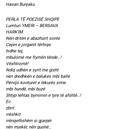
Hasan Bunjaku
PERLA TË POEZISË SHQIPE
Lumturi YMERI – BERSAVA
HARK’IM
Nën dritën e abazhurit sonte
Cepin e jorganit tërhiqe
hidhe tej,
mbulomë me frymën tënde…!
Vështromë!
Ndiq udhën e syrit me gisht
nën dredhkën e balukes mbi ballë
Përvijo konturet e lëkurës sime
mbi hundë, mbi buzë
Shtyp lehtas bymimin e tyre të afshtë…!
Ec
zbrit
rrëshkit
rrënqethshëm si gjarpër
nën mjekër, nën gushë…