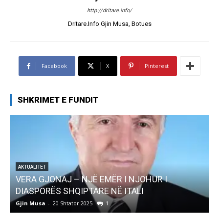
http://dritare.info/
Dritare.Info Gjin Musa, Botues
Facebook
X
Pinterest
SHKRIMET E FUNDIT
R I
AKTUALITET
Pregaditi Gjin Musa-Rome- Shtator 2025
Gjin Musa
-
8 Shtator 2025
0