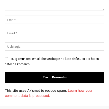
Koment:
Emr
Ema
Ue
Ruaj emrin tim, email dhe uebfaqen në këtë shfletues për herën
tjetër që komentoj.
This site uses Akismet to reduce spam.
Learn how your
comment data is processed.