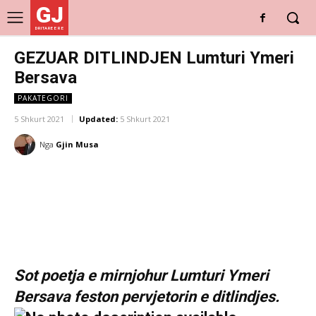
GJ
DRITARE E RE
GEZUAR DITLINDJEN Lumturi Ymeri
Bersava
PAKATEGORI
5 Shkurt 2021
Updated:
5 Shkurt 2021
Nga
Gjin Musa
Sot poetja e mirnjohur Lumturi Ymeri
Bersava feston pervjetorin e ditlindjes.