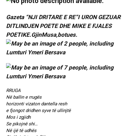
Gazeta “NJI DRITARE E RE”I URON GEZUAR
DITLINDJEN POETE DHE MIKE E FJALES
POETIKE.GjinMusa,botues.
RRUGA
Në ballin e rrugës
horizonti vizaton dantella resh
e fjongot dridhen syve të ullinjtë
Mos i zgjidh
Se pikojnë shi…
Në ijë të udhës