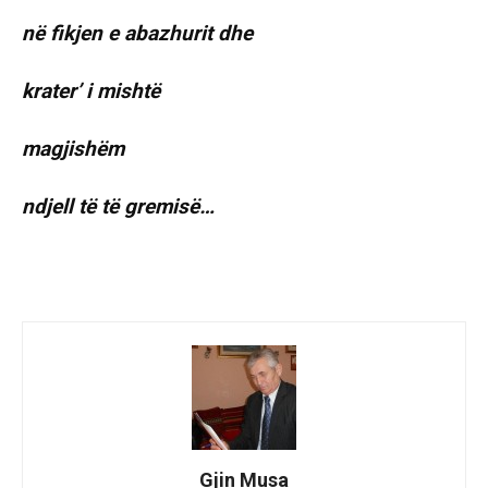
në fikjen e abazhurit dhe
krater’ i mishtë
magjishëm
ndjell të të gremisë…
Gjin Musa