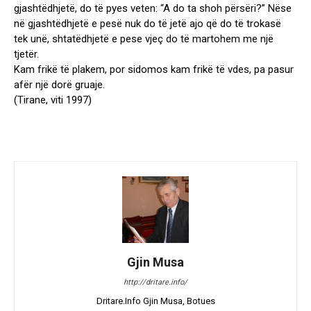
gjashtëdhjetë, do të pyes veten: “A do ta shoh përsëri?” Nëse
në gjashtëdhjetë e pesë nuk do të jetë ajo që do të trokasë
tek unë, shtatëdhjetë e pese vjeç do të martohem me një
tjetër.
Kam frikë të plakem, por sidomos kam frikë të vdes, pa pasur
afër një dorë gruaje.
(Tirane, viti 1997)
Gjin Musa
http://dritare.info/
Dritare.Info Gjin Musa, Botues