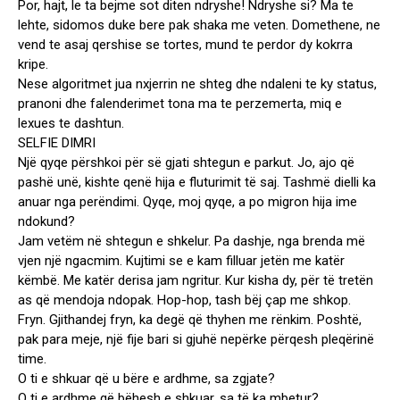
Por, hajt, le ta bejme sot diten ndryshe! Ndryshe si? Ma te
lehte, sidomos duke bere pak shaka me veten. Domethene, ne
vend te asaj qershise se tortes, mund te perdor dy kokrra
kripe.
Nese algoritmet jua nxjerrin ne shteg dhe ndaleni te ky status,
pranoni dhe falenderimet tona ma te perzemerta, miq e
lexues te dashtun.
SELFIE DIMRI
Një qyqe përshkoi për së gjati shtegun e parkut. Jo, ajo që
pashë unë, kishte qenë hija e fluturimit të saj. Tashmë dielli ka
anuar nga perëndimi. Qyqe, moj qyqe, a po migron hija ime
ndokund?
Jam vetëm në shtegun e shkelur. Pa dashje, nga brenda më
vjen një ngacmim. Kujtimi se e kam filluar jetën me katër
këmbë. Me katër derisa jam ngritur. Kur kisha dy, për të tretën
as që mendoja ndopak. Hop-hop, tash bëj çap me shkop.
Fryn. Gjithandej fryn, ka degë që thyhen me rënkim. Poshtë,
pak para meje, një fije bari si gjuhë nepërke përqesh pleqërinë
time.
O ti e shkuar që u bëre e ardhme, sa zgjate?
O ti e ardhme që bëhesh e shkuar, sa të ka mbetur?