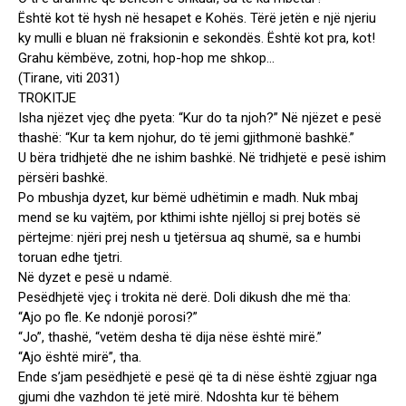
Është kot të hysh në hesapet e Kohës. Tërë jetën e një njeriu
ky mulli e bluan në fraksionin e sekondës. Është kot pra, kot!
Grahu këmbëve, zotni, hop-hop me shkop…
(Tirane, viti 2031)
TROKITJE
Isha njëzet vjeç dhe pyeta: “Kur do ta njoh?” Në njëzet e pesë
thashë: “Kur ta kem njohur, do të jemi gjithmonë bashkë.”
U bëra tridhjetë dhe ne ishim bashkë. Në tridhjetë e pesë ishim
përsëri bashkë.
Po mbushja dyzet, kur bëmë udhëtimin e madh. Nuk mbaj
mend se ku vajtëm, por kthimi ishte njëlloj si prej botës së
përtejme: njëri prej nesh u tjetërsua aq shumë, sa e humbi
toruan edhe tjetri.
Në dyzet e pesë u ndamë.
Pesëdhjetë vjeç i trokita në derë. Doli dikush dhe më tha:
“Ajo po fle. Ke ndonjë porosi?”
“Jo”, thashë, “vetëm desha të dija nëse është mirë.”
“Ajo është mirë”, tha.
Ende s’jam pesëdhjetë e pesë që ta di nëse është zgjuar nga
gjumi dhe vazhdon të jetë mirë. Ndoshta kur të bëhem