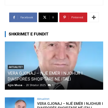
Facebook
X
Pinterest
SHKRIMET E FUNDIT
AKTUALITET
VERA GJONAJ – NJË EMËR I NJOHUR I
DIASPORËS SHQIPTARE NË ITALI
Gjin Musa
-
20 Shtator 2025
1
G
Aktualitet
VERA GJONAJ – NJË EMËR I NJOHUR I