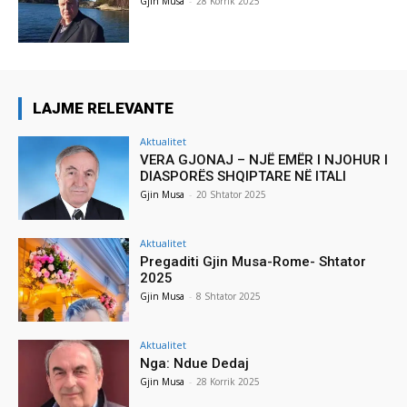
Gjin Musa
-
28 Korrik 2025
LAJME RELEVANTE
Aktualitet
VERA GJONAJ – NJË EMËR I NJOHUR I
DIASPORËS SHQIPTARE NË ITALI
Gjin Musa
-
20 Shtator 2025
Aktualitet
Pregaditi Gjin Musa-Rome- Shtator
2025
Gjin Musa
-
8 Shtator 2025
Aktualitet
Nga: Ndue Dedaj
Gjin Musa
-
28 Korrik 2025