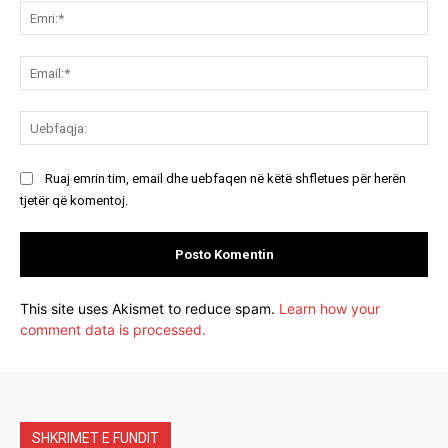
Emr
Ema
Ue
Ruaj emrin tim, email dhe uebfaqen në këtë shfletues për herën
tjetër që komentoj.
This site uses Akismet to reduce spam.
Learn how your
comment data is processed.
SHKRIMET E FUNDIT