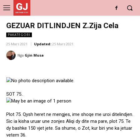
GJ
DRITARE E RE
GEZUAR DITLINDJEN Z.Zija Cela
PAKATEGORI
25 Mars 2021
Updated:
25 Mars 2021
Nga
Gjin Musa
SOT 75..
Plot 75. Qysh heret ne mengjes, ime shoqe me uroi ditelindjen.
Sic ia kisha uruar une zonjes Aliqi dy dite ma pare, plot 75. Te
dy bashke 150 vjet jete. Sa shume, o Zot, kur biri yne ka jetuar
vetem 36.