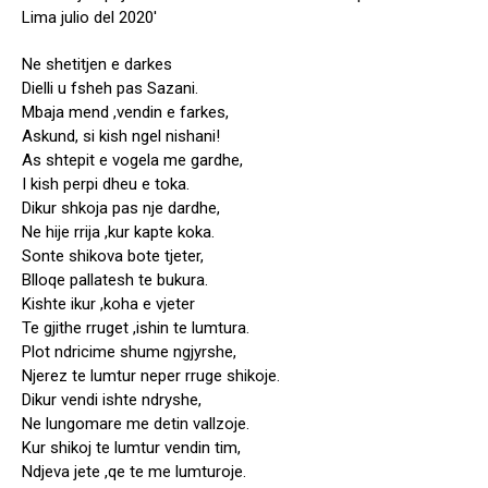
Ne shetitjen e darkes
Dielli u fsheh pas Sazani.
Mbaja mend ,vendin e farkes,
Askund, si kish ngel nishani!
As shtepit e vogela me gardhe,
I kish perpi dheu e toka.
Dikur shkoja pas nje dardhe,
Ne hije rrija ,kur kapte koka.
Sonte shikova bote tjeter,
Blloqe pallatesh te bukura.
Kishte ikur ,koha e vjeter
Te gjithe rruget ,ishin te lumtura.
Plot ndricime shume ngjyrshe,
Njerez te lumtur neper rruge shikoje.
Dikur vendi ishte ndryshe,
Ne lungomare me detin vallzoje.
Kur shikoj te lumtur vendin tim,
Ndjeva jete ,qe te me lumturoje.