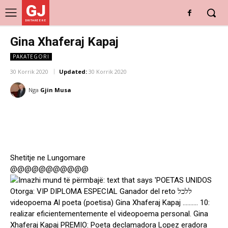
GJ
DRITARE E RE
Gina Xhaferaj Kapaj
PAKATEGORI
30 Korrik 2020
Updated:
30 Korrik 2020
Nga
Gjin Musa
Shetitje ne Lungomare
@@@@@@@@@@@