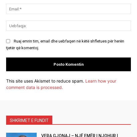
Ema
Ue
Ruaj emrin tim, email dhe uebfaqen në këtë shfletues për herën
tjetër që komentoj.
This site uses Akismet to reduce spam.
Learn how your
comment data is processed.
SHKRIMET E FUNDIT
VERA GJONAJ – NJË EMËR I NJOHUR I