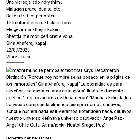
Une vlersoje cdo ndryshim ,
Mplakjen prane ,dua ta jetoj.
Bolle u tretem per boten,
Te lumturohemi me bukurit tona.
Me gezim ta kthejm koken,
Shetitja me mori,deri oret e vona.
Gina Xhaferaj Kapaj
22/07/2020
Vlore albani
“”””””””””””””
Udhetim per ne atdhe!