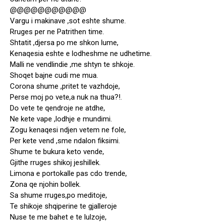
@@@@@@@@@@@
Vargu i makinave ,sot eshte shume.
Rruges per ne Patrithen time.
Shtatit ,djersa po me shkon lume,
Kenaqesia eshte e lodheshme ne udhetime.
Malli ne vendlindie ,me shtyn te shkoje.
Shoqet bajne cudi me mua.
Corona shume ,pritet te vazhdoje,
Perse moj po vete,a nuk na thua?!.
Do vete te qendroje ne atdhe,
Ne kete vape ,lodhje e mundimi.
Zogu kenaqesi ndjen vetem ne fole,
Per kete vend ,sme ndalon fiksimi.
Shume te bukura keto vende,
Gjithe rruges shikoj jeshillek.
Limona e portokalle pas cdo trende,
Zona qe njohin bollek.
Sa shume rruges,po meditoje,
Te shikoje shqiperine te gjalleroje
Nuse te me bahet e te lulzoje,