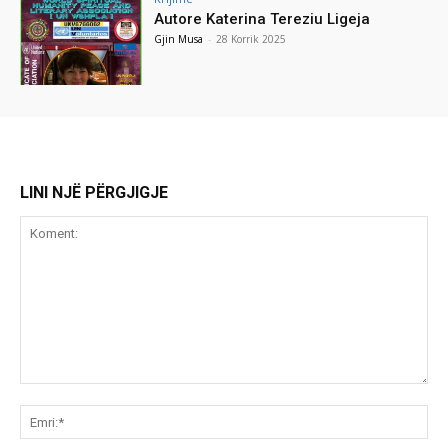
Autore Katerina Tereziu Ligeja
Gjin Musa
-
28 Korrik 2025
LINI NJË PËRGJIGJE
Koment:
Emr