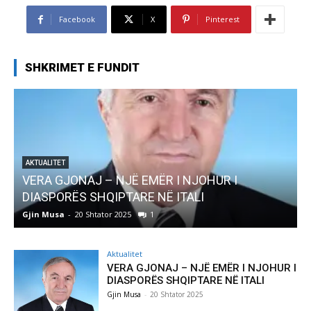
Facebook
X
Pinterest
SHKRIMET E FUNDIT
AKTUALITET
Pregaditi Gjin Musa-Rome- Shtator 2025
Gjin Musa
-
8 Shtator 2025
0
Aktualitet
VERA GJONAJ – NJË EMËR I NJOHUR I
DIASPORËS SHQIPTARE NË ITALI
Gjin Musa
-
20 Shtator 2025