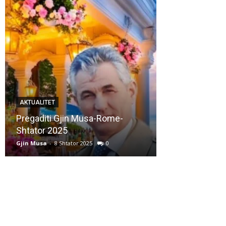
AKTUALITET
AKTUALITET
Pregaditi Gjin Musa-Rome-
Shtator 2025
Nga: Ndue Ded
Gjin Musa
-
8 Shtator 2025
0
Gjin Musa
-
28 Korr