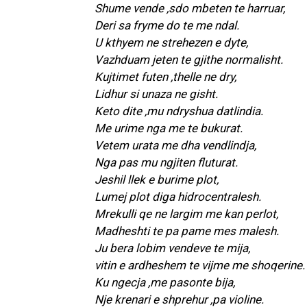
Shume vende ,sdo mbeten te harruar,
Deri sa fryme do te me ndal.
U kthyem ne strehezen e dyte,
Vazhduam jeten te gjithe normalisht.
Kujtimet futen ,thelle ne dry,
Lidhur si unaza ne gisht.
Keto dite ,mu ndryshua datlindia.
Me urime nga me te bukurat.
Vetem urata me dha vendlindja,
Nga pas mu ngjiten fluturat.
Jeshil llek e burime plot,
Lumej plot diga hidrocentralesh.
Mrekulli qe ne largim me kan perlot,
Madheshti te pa pame mes malesh.
Ju bera lobim vendeve te mija,
vitin e ardheshem te vijme me shoqerine.
Ku ngecja ,me pasonte bija,
Nje krenari e shprehur ,pa violine.