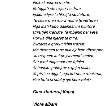
Floku kacurrel mu be
Refugjati ste nxjerr ne drite
Fjalet e tyre I shkrujta ne fletore,
Te nesermen mora veshe te verteten.
Nga inati kudo dalliheshim puntore,
Urrejtjen rraciste ,ta mbanin per vete.
Por ka dhe njerez te mire,
Zyrtaret e grekut ishin rracist.
Me djeresen tone nuk njohem dhempire.
Ju treguam kultur ,elementi sadist.
Sot jemi miqesuar me fqinjet
Sebashku punojme e qajm hallet.
Shpirti na digjet ,nga krimet e rracizmit,
Pse bota si ndaloj nje here valet?
Gina xhaferraj Kapaj
Vlore albani