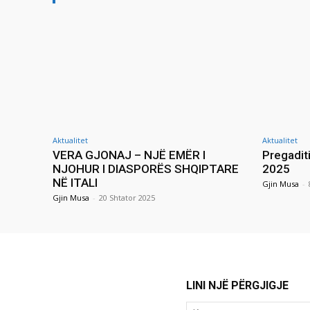
Aktualitet
Aktualitet
VERA GJONAJ – NJË EMËR I
Pregadit
NJOHUR I DIASPORËS SHQIPTARE
2025
NË ITALI
Gjin Musa
-
Gjin Musa
-
20 Shtator 2025
LINI NJË PËRGJIGJE