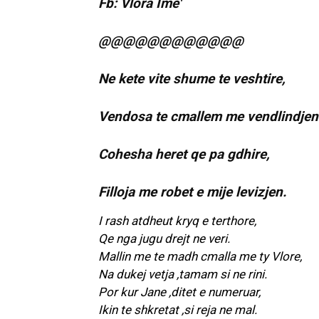
@@@@@@@@@@@@
Ne kete vite shume te veshtire,
Vendosa te cmallem me vendlindjen
Cohesha heret qe pa gdhire,
Filloja me robet e mije levizjen.
I rash atdheut kryq e terthore,
Qe nga jugu drejt ne veri.
Mallin me te madh cmalla me ty Vlore,
Na dukej vetja ,tamam si ne rini.
Por kur Jane ,ditet e numeruar,
Ikin te shkretat ,si reja ne mal.