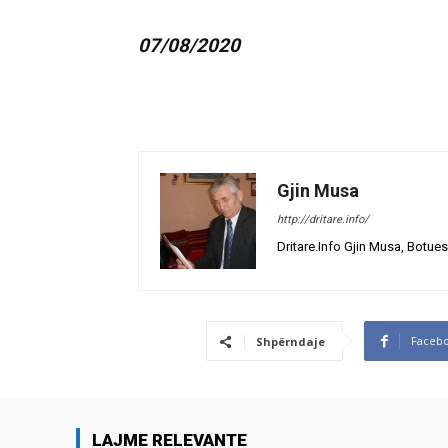
07/08/2020
Gjin Musa
http://dritare.info/
Dritare.Info Gjin Musa, Botues
Faceb
Shpërndaje
LAJME RELEVANTE