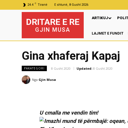
C
24.4
Tiranë
E shtunë, 8 Gusht 2026
ARTIKUJ
POLI
DRITARE E RE
GJIN MUSA
LAJMET E FUNDIT
Nga
Gina xhaferaj Kapaj
8 Gusht 2020
Updated:
8 Gusht 2020
PAKATEGORI
Nga
Gjin Musa
U cmalla me vendin tim!