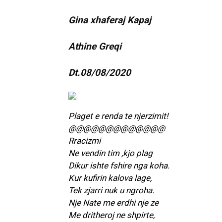
Gina xhaferaj Kapaj
Athine Greqi
Dt.08/08/2020
Plaget e renda te njerzimit!
@@@@@@@@@@@@@
Rracizmi
Ne vendin tim ,kjo plag
Dikur ishte fshire nga koha.
Kur kufirin kalova lage,
Tek zjarri nuk u ngroha.
Nje Nate me erdhi nje ze
Me dritheroj ne shpirte,