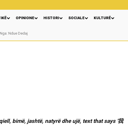
TIKË
OPINIONE
HISTORI
SOCIALE
KULTURË
: Ndue Dedaj
Autore Katerina Tereziu Ligeja