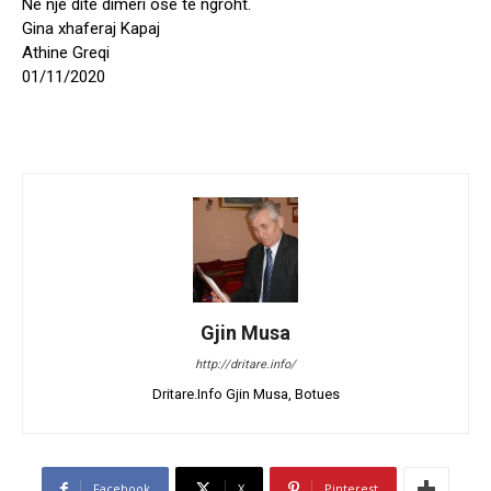
Ne nje dite dimeri ose te ngroht.
Gina xhaferaj Kapaj
Athine Greqi
01/11/2020
Gjin Musa
http://dritare.info/
Dritare.Info Gjin Musa, Botues
Facebook
X
Pinterest