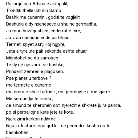
Ra large nga Athina e akropulit,
Tronditi thelle ishullin Samo!
Bashk me cunamin , goditi te vogjelit
Dashuria e dy nxeneseve u shu ne germadha.
Ju mori buzeqeshjen ,enderrat e tyre,
Ju vrau dashurin ende pa filluar.
Termeti spyet asnji lloj ngjyre,
Jeta e tyre ,ne pak sekonda eshte shuar.
Mendohet se do varrosen
Te dy ne nje varre se bashku,
Prinderit zemren e plagosen,
Pse planet u terbove ?
me termete e cuname .
me erera e shi e furtune , me permbytje e me zjarre.
Me semundje te renda ,
qe smund te sherohen dot. njerezit e shkrete ju ra penda,
po si perballojne kete jete te kote.
Njerezimi kerkon ndihme.,
Nga zoti cfare emri qofte . se perendi e krishti do te
bashkohen