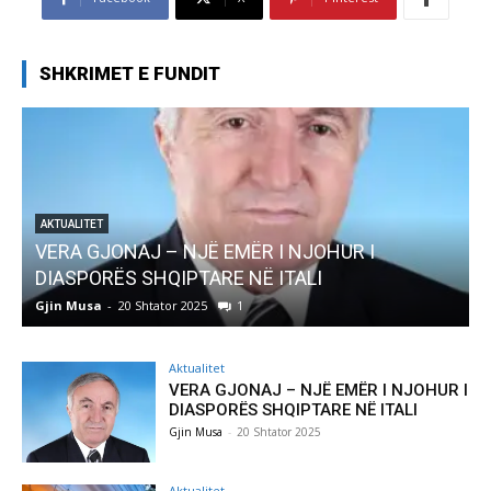
SHKRIMET E FUNDIT
AKTUALITET
Pregaditi Gjin Musa-Rome- Shtator 2025
Gjin Musa
-
8 Shtator 2025
0
Aktualitet
VERA GJONAJ – NJË EMËR I NJOHUR I
DIASPORËS SHQIPTARE NË ITALI
Gjin Musa
-
20 Shtator 2025
Aktualitet