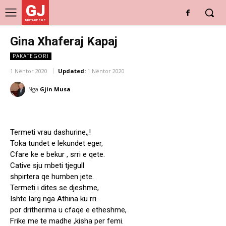
GJ
DRITARE E RE
Gina Xhaferaj Kapaj
PAKATEGORI
1 Nëntor 2020
Updated:
1 Nëntor 2020
Nga
Gjin Musa
Termeti vrau dashurine,,!
Toka tundet e lekundet eger,
Cfare ke e bekur , srri e qete.
Cative sju mbeti tjegull
shpirtera qe humben jete.
Termeti i dites se djeshme,
Ishte larg nga Athina ku rri.
por dritherima u cfaqe e etheshme,
Frike me te madhe ,kisha per femi.