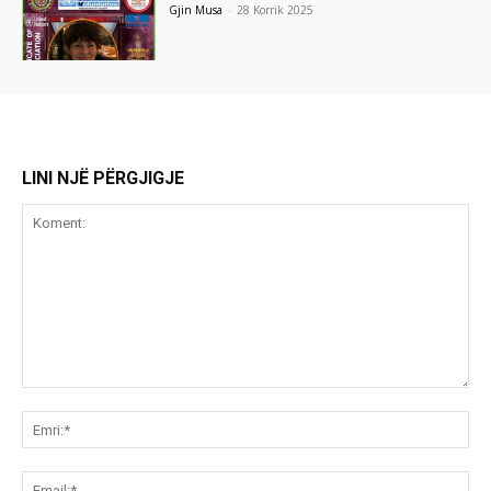
Gjin Musa
-
28 Korrik 2025
LINI NJË PËRGJIGJE
Koment:
Emr
Ema