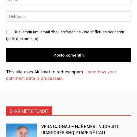
Ue
Ruaj emrin tim, email dhe uebfaqen në këtë shfletues për herën
tjetër që komentoj.
This site uses Akismet to reduce spam.
Learn how your
comment data is processed.
SHKRIMET E FUNDIT
VERA GJONAJ – NJË EMËR I NJOHUR I
DIASPORËS SHQIPTARE NË ITALI