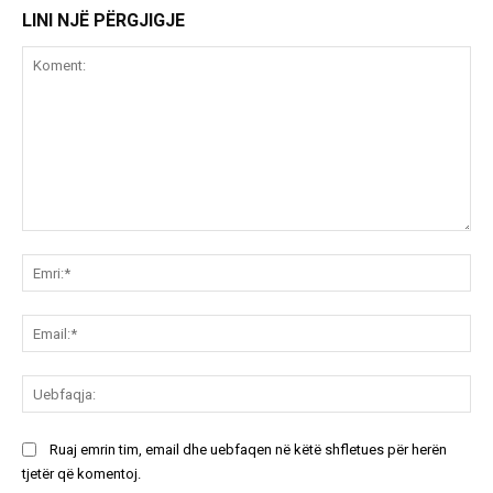
LINI NJË PËRGJIGJE
Koment:
Emr
Ema
Ue
Ruaj emrin tim, email dhe uebfaqen në këtë shfletues për herën
tjetër që komentoj.