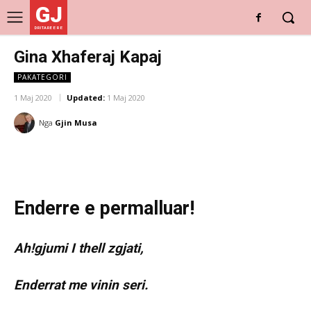
GJ
DRITARE E RE
Gina Xhaferaj Kapaj
PAKATEGORI
1 Maj 2020
Updated:
1 Maj 2020
Nga
Gjin Musa
Enderre e permalluar!
Ah!gjumi I thell zgjati,
Enderrat me vinin seri.