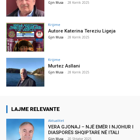
Gjin Musa
-
28 Korrik 2025
Krijime
Autore Katerina Tereziu Ligeja
Gjin Musa
-
28 Korrik 2025
Krijime
Murtez Asllani
Gjin Musa
-
28 Korrik 2025
LAJME RELEVANTE
Aktualitet
VERA GJONAJ – NJË EMËR I NJOHUR I
DIASPORËS SHQIPTARE NË ITALI
Gjin Musa
-
20 Shtator 2025