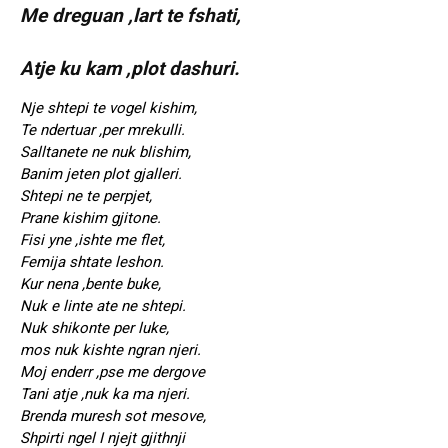
Me dreguan ,lart te fshati,
Atje ku kam ,plot dashuri.
Nje shtepi te vogel kishim,
Te ndertuar ,per mrekulli.
Salltanete ne nuk blishim,
Banim jeten plot gjalleri.
Shtepi ne te perpjet,
Prane kishim gjitone.
Fisi yne ,ishte me flet,
Femija shtate leshon.
Kur nena ,bente buke,
Nuk e linte ate ne shtepi.
Nuk shikonte per luke,
mos nuk kishte ngran njeri.
Moj enderr ,pse me dergove
Tani atje ,nuk ka ma njeri.
Brenda muresh sot mesove,
Shpirti ngel I njejt gjithnji