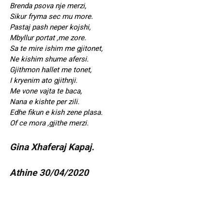
Brenda psova nje merzi,
Sikur fryma sec mu more.
Pastaj pash neper kojshi,
Mbyllur portat ,me zore.
Sa te mire ishim me gjitonet,
Ne kishim shume afersi.
Gjithmon hallet me tonet,
I kryenim ato gjithnji.
Me vone vajta te baca,
Nana e kishte per zili.
Edhe fikun e kish zene plasa.
Of ce mora ,gjithe merzi.
Gina Xhaferaj Kapaj.
Athine 30/04/2020