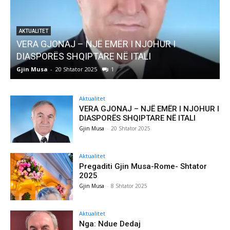
I
AKTUALITET
Pregaditi Gjin Musa-Rome- Shtator 2025
Gjin Musa
-
8 Shtator 2025
0
Aktualitet
VERA GJONAJ – NJË EMËR I NJOHUR I
DIASPORËS SHQIPTARE NË ITALI
Gjin Musa
-
20 Shtator 2025
Aktualitet
Pregaditi Gjin Musa-Rome- Shtator
2025
Gjin Musa
-
8 Shtator 2025
Aktualitet
Nga: Ndue Dedaj