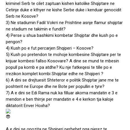
kriminel Serb te cilet zaptuan kishen katolike Shqiptare ne
Cetinje duke e kthyer ne kishe Serbe duke i kenduar genocidit
Serb ne Kosove?
3) Ne stadiumin Fadil Vokrri ne Prishtine asnje flamur shqiptar
ne stadium ne takimin e fundit?
4) Perse u shua bashkimi kombetar Shqiptar dhe kush po e
pengon?
4) Kush po e fut percarjen Shqiperi – Kosove?
5) Kush po pretendon te mohoje kombesine Shqiptare per te
krijuar kombesi fallso Kosovare? A dine se mund te mbesin
popull pa komb e pa atdhe? Ku nje fatkeqesi te tille po e
rrezikon komplet kombi Shqiptar edhe ne Shqiperi ?
6) A dini se drejtuesit Shteteror e politik Shqiptar jane me te
poshterit ne Europe dhe ne Bote per popullin e tyre?
7) A e dini se Edi Rama nuk ka filluar akoma mandatin e 3 e
mendon e ben thirrje per mandatin e 4 e kerkon tja kaloje
diktatorit Enver Hoxha?
A e dini se opozita ne Shqiperi perbehet nga njerez te