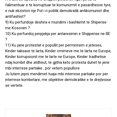
falimentuar e te korruptuar te komunizmit e pasardhesve tyre,
e nuk ekziston nje Pol i ri politik demokratik antikomunist dhe
antifashist?
9) Ku perfundoje deshira e mundimi i bashkimit te Shiperise
me Kosoven ?
10) Ku perfundoj perpjekja per antaresimin e Shqiperise ne BE
?
11) Ku jane protestat e popullit per permiresim e jeteses,
Kinder taksave te larta, Kinder cmimeve me te larta ne Europe,
Kinder korrupsionit me te larte ne Europe, Kinder tradhetise
ndaj kombit dhe atdheut, te gjitha keto protesta duhet te jene
mbi interrese partiake , por vetem popullore.
Ju lutem jepni mendimet tuaja mbi interrese partiake por per
interrese kombetare, me objektive demokratike e te drejtesise
se vertete.