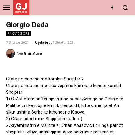
GJ
DRITARE E RE
Giorgio Deda
PAKATEGORI
7 Shtator 2021
Updated:
7 Shtator 2021
Nga
Gjin Musa
Cfare po ndodhe me kombin Shqiptar ?
Cfare po ndodhe me disa veprime kriminale kunder kombit
Shqiptar :
1) O Zot cfare prifterinjesh jane popet Serb qe ne Cetinje te
Malit te zi i kendojne krimit, gjenocidit, luftes, me fjalet Ah
sikur ushtria Serbe te kthehet ne Kisove.
2) Cfare ndodhi me Shqiptarin (patriot)
Z/kryeministrin e Malit te zi Dritan Abazovic i cili nga patriot
shqiptar u kthye antishqiptar duke perkrahur prifterinjet