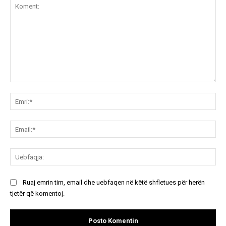
Koment:
Emr
Ema
Ue
Ruaj emrin tim, email dhe uebfaqen në këtë shfletues për herën
tjetër që komentoj.