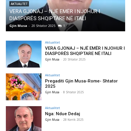
R I NJOHUR I
AKTUALITET
Ë ITALI
Pregaditi Gjin Musa-Rome- Sht
Gjin Musa
-
8 Shtator 2025
0
Aktualitet
VERA GJONAJ – NJË EMËR I NJOHUR I
DIASPORËS SHQIPTARE NË ITALI
Gjin Musa
-
20 Shtator 2025
Aktualitet
Pregaditi Gjin Musa-Rome- Shtator
2025
Gjin Musa
-
8 Shtator 2025
Aktualitet
Nga: Ndue Dedaj
Gjin Musa
-
28 Korrik 2025