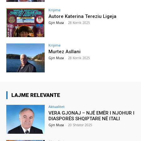
Krijime
Autore Katerina Tereziu Ligeja
Gjin Musa
-
28 Korrik 2025
Krijime
Murtez Asllani
Gjin Musa
-
28 Korrik 2025
LAJME RELEVANTE
Aktualitet
VERA GJONAJ – NJË EMËR I NJOHUR I
DIASPORËS SHQIPTARE NË ITALI
Gjin Musa
-
20 Shtator 2025