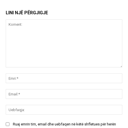
LINI NJË PËRGJIGJE
Koment:
Emr
Ema
Ue
Ruaj emrin tim, email dhe uebfaqen në këtë shfletues për herën