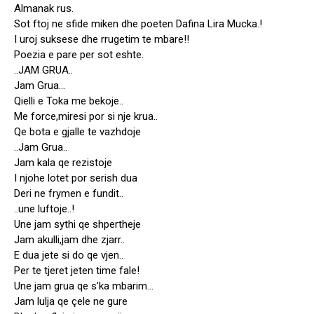
Almanak rus.
Sot ftoj ne sfide miken dhe poeten Dafina Lira Mucka.!
I uroj suksese dhe rrugetim te mbare!!
Poezia e pare per sot eshte.
..JAM GRUA..
Jam Grua…
Qielli e Toka me bekoje..
Me force,miresi por si nje krua..
Qe bota e gjalle te vazhdoje
..Jam Grua..
Jam kala qe rezistoje
I njohe lotet por serish dua
Deri ne frymen e fundit..
..une luftoje..!
Une jam sythi qe shpertheje
Jam akulli,jam dhe zjarr..
E dua jete si do qe vjen..
Per te tjeret jeten time fale!
Une jam grua qe s’ka mbarim…
Jam lulja qe çele ne gure