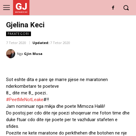
GJ
DRITARE E RE
Gjelina Keci
PAKATEGORI
7 Tetor 2020
Updated:
7 Tetor 2020
Nga
Gjin Musa
Sot eshte dita e pare qe marre pjese ne maratonen
nderkombetare te poeteve
8_ dite me 8_ poezi..
#PeetMeNotLeake
#!!
Jam nominuar nga mikja dhe poete Mimoza Halili!
Do postoj per cdo dite nje poezi shoqeruar me foton time dhe
duke ftuar cdo dite nje poete per te vazhduar stafeten e
sfides.
Poezite ne kete maratone do perkthehen dhe botohen ne nje