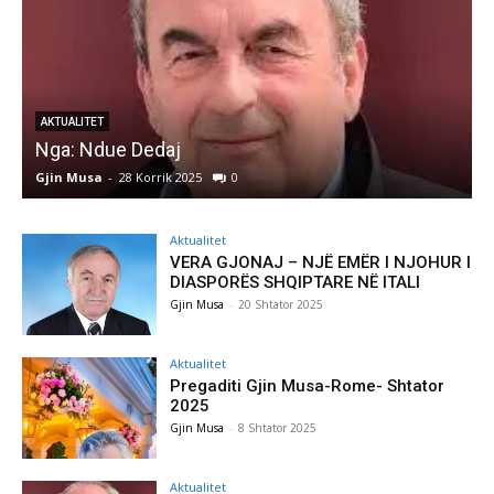
AKTUALITET
Nga: Ndue Dedaj
A
Gjin Musa
-
28 Korrik 2025
0
G
Aktualitet
VERA GJONAJ – NJË EMËR I NJOHUR I
DIASPORËS SHQIPTARE NË ITALI
Gjin Musa
-
20 Shtator 2025
Aktualitet
Pregaditi Gjin Musa-Rome- Shtator
2025
Gjin Musa
-
8 Shtator 2025
Aktualitet