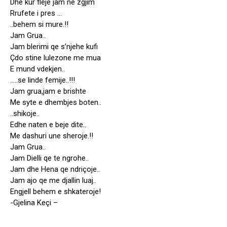
Dhe kur fleje jam ne zgjim
Rrufete i pres …
..behem si mure.!!
Jam Grua..
Jam blerimi qe s’njehe kufi
Çdo stine lulezone me mua
E mund vdekjen..
…..se linde femije..!!!
Jam grua,jam e brishte
Me syte e dhembjes boten..
..shikoje..
Edhe naten e beje dite..
Me dashuri une sheroje.!!
Jam Grua..
Jam Dielli qe te ngrohe..
Jam dhe Hena qe ndriçoje..
Jam ajo qe me djallin luaj..
Engjell behem e shkateroje!
-Gjelina Keçi –