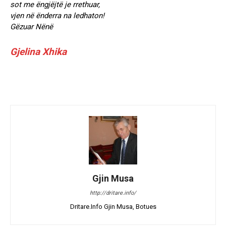
sot me ëngjëjtë je rrethuar,
vjen në ënderra na ledhaton!
Gëzuar Nënë
Gjelina Xhika
Gjin Musa
http://dritare.info/
Dritare.Info Gjin Musa, Botues