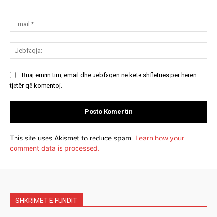
Ema
Ue
Ruaj emrin tim, email dhe uebfaqen në këtë shfletues për herën
tjetër që komentoj.
This site uses Akismet to reduce spam.
Learn how your
comment data is processed.
SHKRIMET E FUNDIT