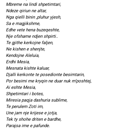
Mbreme na lindi shpetimtari,
Ndeze qiriun ne altar,
Nga qielli binin ,pluhur yjesh,
Sa e magjikshme,
Edhe vete hena buzeqeshte,
Nje ofshame ndjen shpirti..
Te gjithe kerkojne faljen,
Ne kishen e shenjte,
Kendojne Aleluia,
Erdhi Mesia,
Mesnata kishte kaluar,
Djalli kerkonte te posedionte besimtarin,
Por besimi me kryqin ne duar nuk m’poshtej,
Ai eshte Mesia,
Shpetimtari i botes,
Miresia paqja dashuria sublime,
Te perulem Zoti im,
Une jam nje krijese e jotja,
Tek ty shohe driten e bardhe,
Parajsa ime e pafunde.