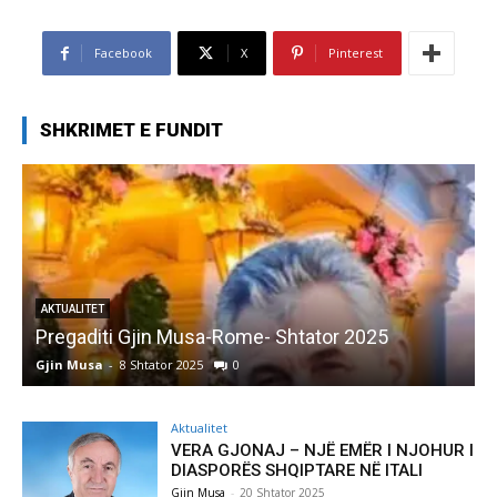
Facebook
X
Pinterest
SHKRIMET E FUNDIT
AKTUALITET
Pregaditi Gjin Musa-Rome- Shtator 2025
Gjin Musa
-
8 Shtator 2025
0
G
Aktualitet
VERA GJONAJ – NJË EMËR I NJOHUR I
DIASPORËS SHQIPTARE NË ITALI
Gjin Musa
-
20 Shtator 2025