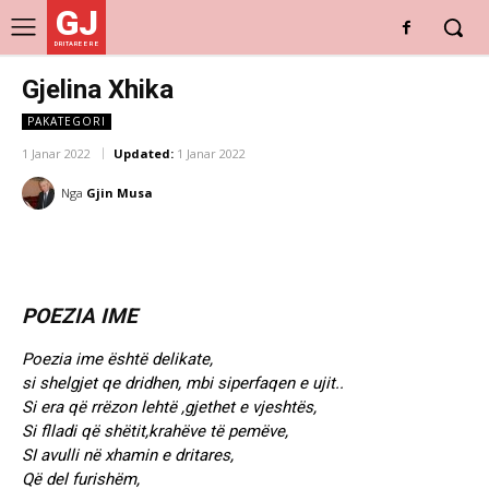
GJ
DRITARE E RE
Gjelina Xhika
PAKATEGORI
1 Janar 2022
Updated:
1 Janar 2022
Nga
Gjin Musa
POEZIA IME
Poezia ime është delikate,
si shelgjet qe dridhen, mbi siperfaqen e ujit..
Si era që rrëzon lehtë ,gjethet e vjeshtës,
Si flladi që shëtit,krahëve të pemëve,
SI avulli në xhamin e dritares,
Që del furishëm,