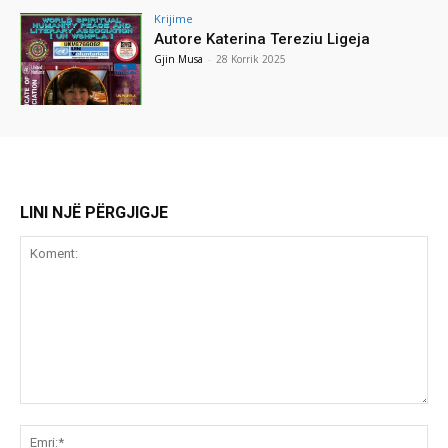
Krijime
Autore Katerina Tereziu Ligeja
Gjin Musa
-
28 Korrik 2025
LINI NJË PËRGJIGJE
Koment:
Emr