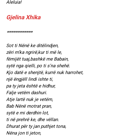
Aleluia!
Gjelina Xhika
“”””””””””””
Sot ti Nënë ke ditëlindjen,
zëri m’ka ngrirë,kur ti më le,
fëmijët tuaj,bashkë me Babain,
sytë nga qielli, po ti s’na shehë.
Kjo datë e shenjtë, kurrë nuk harrohet,
një ëngjëll lindi ishte ti,
pa ty jeta është e hidhur,
Falje vetëm dashuri.
Atje lartë nuk je vetëm,
Bab Nënë motrat pran,
sytë e mi derdhin lot,
ti në prehrë ke, dhe vëllan.
Dhurat për ty jan puthjet tona,
Nëna jon ti jeton,