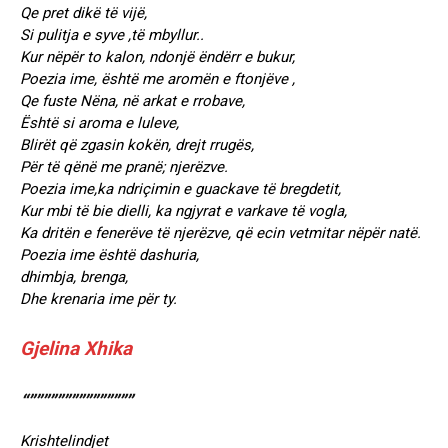
Qe pret dikë të vijë,
Si pulitja e syve ,të mbyllur..
Kur nëpër to kalon, ndonjë ëndërr e bukur,
Poezia ime, është me aromën e ftonjëve ,
Qe fuste Nëna, në arkat e rrobave,
Është si aroma e luleve,
Blirët që zgasin kokën, drejt rrugës,
Për të qënë me pranë; njerëzve.
Poezia ime,ka ndriçimin e guackave të bregdetit,
Kur mbi të bie dielli, ka ngjyrat e varkave të vogla,
Ka dritën e fenerëve të njerëzve, që ecin vetmitar nëpër natë.
Poezia ime është dashuria,
dhimbja, brenga,
Dhe krenaria ime për ty.
Gjelina Xhika
“”””””””””””””””
Krishtelindjet