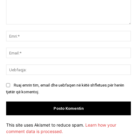
Koment:
Emr
Ema
Ue
Ruaj emrin tim, email dhe uebfaqen në këtë shfletues për herën
tjetër që komentoj.
This site uses Akismet to reduce spam.
Learn how your
comment data is processed.