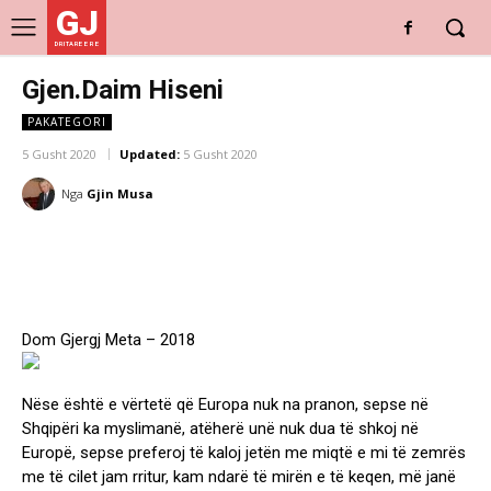
GJ
DRITARE E RE
Gjen.Daim Hiseni
PAKATEGORI
5 Gusht 2020
Updated:
5 Gusht 2020
Nga
Gjin Musa
Dom Gjergj Meta – 2018
Nëse është e vërtetë që Europa nuk na pranon, sepse në
Shqipëri ka myslimanë, atëherë unë nuk dua të shkoj në
Europë, sepse preferoj të kaloj jetën me miqtë e mi të zemrës
me të cilet jam rritur, kam ndarë të mirën e të keqen, më janë