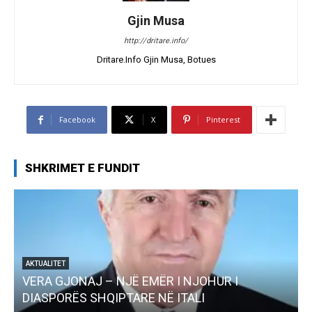
Gjin Musa
http://dritare.info/
Dritare.Info Gjin Musa, Botues
Facebook
X
Pinterest
SHKRIMET E FUNDIT
AKTUALITET
VERA GJONAJ – NJË EMËR I NJOHUR I
DIASPORËS SHQIPTARE NË ITALI