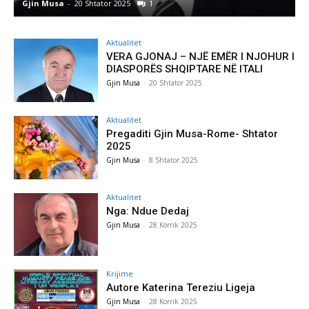
Gjin Musa
-
20 Shtator 2025
1
G
Aktualitet
VERA GJONAJ – NJË EMËR I NJOHUR I
DIASPORËS SHQIPTARE NË ITALI
Gjin Musa
-
20 Shtator 2025
Aktualitet
Pregaditi Gjin Musa-Rome- Shtator
2025
Gjin Musa
-
8 Shtator 2025
Aktualitet
Nga: Ndue Dedaj
Gjin Musa
-
28 Korrik 2025
Krijime
Autore Katerina Tereziu Ligeja
Gjin Musa
-
28 Korrik 2025