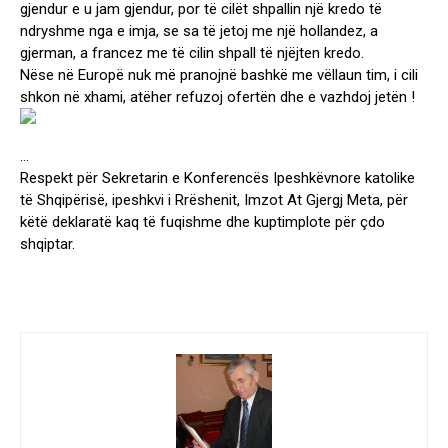
gjendur e u jam gjendur, por të cilët shpallin një kredo të
ndryshme nga e imja, se sa të jetoj me një hollandez, a
gjerman, a francez me të cilin shpall të njëjten kredo.
Nëse në Europë nuk më pranojnë bashkë me vëllaun tim, i cili
shkon në xhami, atëher refuzoj ofertën dhe e vazhdoj jetën !
…
Respekt për Sekretarin e Konferencës Ipeshkëvnore katolike
të Shqipërisë, ipeshkvi i Rrëshenit, Imzot At Gjergj Meta, për
këtë deklaratë kaq të fuqishme dhe kuptimplote për çdo
shqiptar.