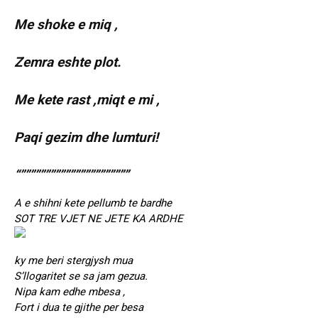
Me shoke e miq ,
Zemra eshte plot.
Me kete rast ,miqt e mi ,
Paqi gezim dhe lumturi!
“””””””””””””””””””””””
A e shihni kete pellumb te bardhe
SOT TRE VJET NE JETE KA ARDHE
ky me beri stergjysh mua
S’llogaritet se sa jam gezua.
Nipa kam edhe mbesa ,
Fort i dua te gjithe per besa