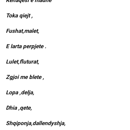
Kenaqesi e madhe
Toka qiejt ,
Fushat,malet,
E larta perpjete .
Lulet,fluturat,
Zgjoi me blete ,
Lopa ,delja,
Dhia ,qete,
Shqiponja,dallendyshja,