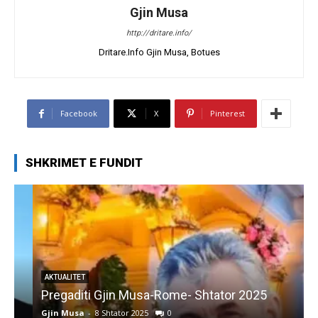
Gjin Musa
http://dritare.info/
Dritare.Info Gjin Musa, Botues
Facebook
X
Pinterest
SHKRIMET E FUNDIT
AKTUALITET
Pregaditi Gjin Musa-Rome- Shtator 2025
Gjin Musa
-
8 Shtator 2025
0
G