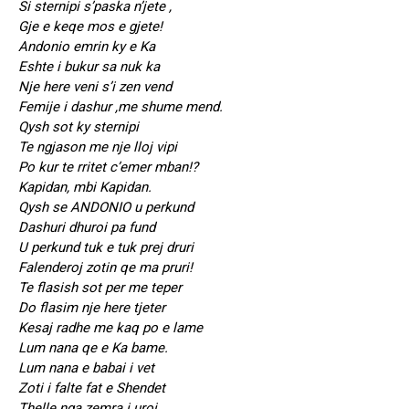
Si sternipi s’paska n’jete ,
Gje e keqe mos e gjete!
Andonio emrin ky e Ka
Eshte i bukur sa nuk ka
Nje here veni s’i zen vend
Femije i dashur ,me shume mend.
Qysh sot ky sternipi
Te ngjason me nje lloj vipi
Po kur te rritet c’emer mban!?
Kapidan, mbi Kapidan.
Qysh se ANDONIO u perkund
Dashuri dhuroi pa fund
U perkund tuk e tuk prej druri
Falenderoj zotin qe ma pruri!
Te flasish sot per me teper
Do flasim nje here tjeter
Kesaj radhe me kaq po e lame
Lum nana qe e Ka bame.
Lum nana e babai i vet
Zoti i falte fat e Shendet
Thelle nga zemra i uroj