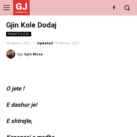
GJ
DRITARE E RE
Gjin Kole Dodaj
PAKATEGORI
10 Nëntor 2021
Updated:
10 Nëntor 2021
Nga
Gjin Musa
O jete !
E dashur je!
E shtrejte,