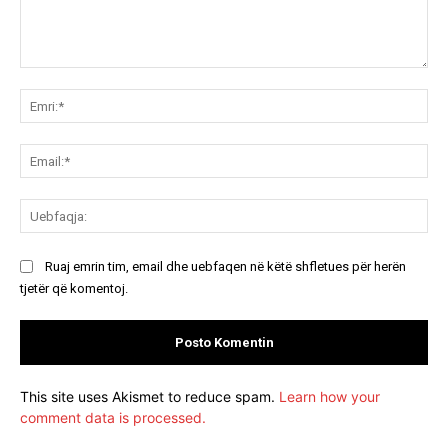
Koment:
Emr
Ema
Ue
Ruaj emrin tim, email dhe uebfaqen në këtë shfletues për herën
tjetër që komentoj.
This site uses Akismet to reduce spam.
Learn how your
comment data is processed.