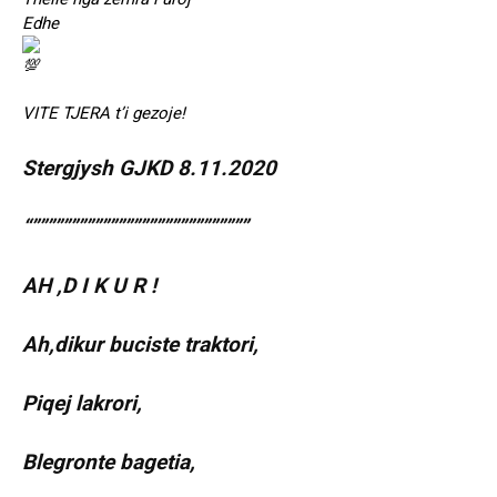
Edhe
VITE TJERA t’i gezoje!
Stergjysh GJKD 8.11.2020
“””””””””””””””””””””””””””””
AH ,D I K U R !
Ah,dikur buciste traktori,
Piqej lakrori,
Blegronte bagetia,