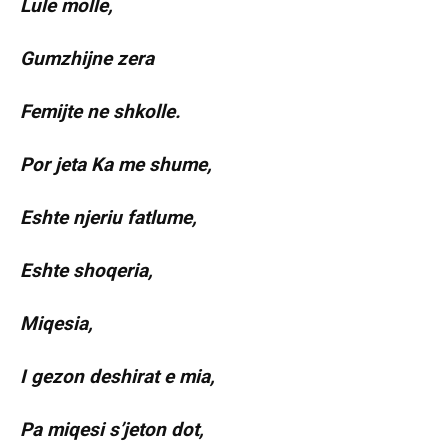
Lule molle,
Gumzhijne zera
Femijte ne shkolle.
Por jeta Ka me shume,
Eshte njeriu fatlume,
Eshte shoqeria,
Miqesia,
I gezon deshirat e mia,
Pa miqesi s’jeton dot,