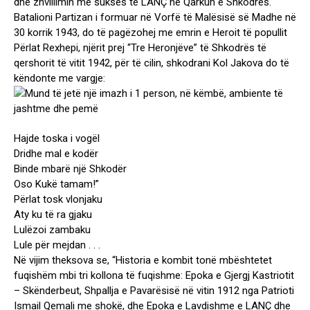
dhe zhvillimin me sukses të LANÇ në Qarkun e Shkodrës.
Batalioni Partizan i formuar në Vorfë të Malësisë së Madhe në
30 korrik 1943, do të pagëzohej me emrin e Heroit të popullit
Përlat Rexhepi, njërit prej “Tre Heronjëve” të Shkodrës të
qershorit të vitit 1942, për të cilin, shkodrani Kol Jakova do të
këndonte me vargje:
Hajde toska i vogël
Dridhe mal e kodër
Binde mbarë një Shkodër
Oso Kukë tamam!”
Përlat tosk vlonjaku
Aty ku të ra gjaku
Lulëzoi zambaku
Lule për mejdan . . .
Në vijim theksova se, “Historia e kombit tonë mbështetet
fuqishëm mbi tri kollona të fuqishme: Epoka e Gjergj Kastriotit
– Skënderbeut, Shpallja e Pavarësisë në vitin 1912 nga Patrioti
Ismail Qemali me shokë, dhe Epoka e Lavdishme e LANÇ dhe