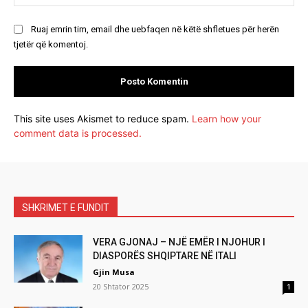
Ruaj emrin tim, email dhe uebfaqen në këtë shfletues për herën
tjetër që komentoj.
This site uses Akismet to reduce spam.
Learn how your
comment data is processed.
SHKRIMET E FUNDIT
VERA GJONAJ – NJË EMËR I NJOHUR I
DIASPORËS SHQIPTARE NË ITALI
Gjin Musa
20 Shtator 2025
1