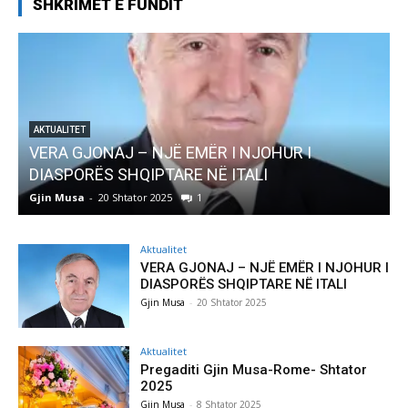
SHKRIMET E FUNDIT
AKTUALITET
Pregaditi Gjin Musa-Rome- Shtator 2025
Gjin Musa
-
8 Shtator 2025
0
Aktualitet
VERA GJONAJ – NJË EMËR I NJOHUR I
DIASPORËS SHQIPTARE NË ITALI
Gjin Musa
-
20 Shtator 2025
Aktualitet
Pregaditi Gjin Musa-Rome- Shtator
2025
Gjin Musa
-
8 Shtator 2025