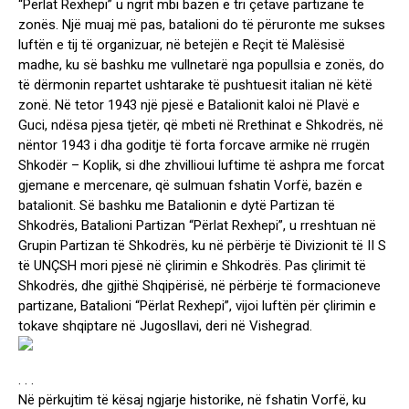
“Përlat Rexhepi” u ngrit mbi bazën e tri çetave partizane të
zonës. Një muaj më pas, batalioni do të përuronte me sukses
luftën e tij të organizuar, në betejën e Reçit të Malësisë
madhe, ku së bashku me vullnetarë nga popullsia e zonës, do
të dërmonin repartet ushtarake të pushtuesit italian në këtë
zonë. Në tetor 1943 një pjesë e Batalionit kaloi në Plavë e
Guci, ndësa pjesa tjetër, që mbeti në Rrethinat e Shkodrës, në
nëntor 1943 i dha goditje të forta forcave armike në rrugën
Shkodër – Koplik, si dhe zhvillioui luftime të ashpra me forcat
gjemane e mercenare, që sulmuan fshatin Vorfë, bazën e
batalionit. Së bashku me Batalionin e dytë Partizan të
Shkodrës, Batalioni Partizan “Përlat Rexhepi”, u rreshtuan në
Grupin Partizan të Shkodrës, ku në përbërje të Divizionit të II S
të UNÇSH mori pjesë në çlirimin e Shkodrës. Pas çlirimit të
Shkodrës, dhe gjithë Shqipërisë, në përbërje të formacioneve
partizane, Batalioni “Përlat Rexhepi”, vijoi luftën për çlirimin e
tokave shqiptare në Jugosllavi, deri në Vishegrad.
. . .
Në përkujtim të kësaj ngjarje historike, në fshatin Vorfë, ku