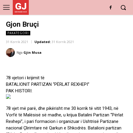
GJ
DRITARE E RE
Gjon Bruçi
PAKATEGORI
31 Korrik 2021
Updated:
31 Korrik 2021
Nga
Gjin Musa
78 vjetori i krijimit të
BATALIONIT PARTIZAN “PËRLAT REXHEPI”
PAK HISTORI:
78 vjet më parë, dhe pikërisht me 30 korrik të vitit 1943, në
Vorfë të Malësisë së madhe, u krijua Batalini Partizan “Përlat
Rexhepi”, i pari formacion i organizuar i Ushtrisë Partizane
nacional Çlirimtare në Qarkun e Shkodrës. Batalioni partizan