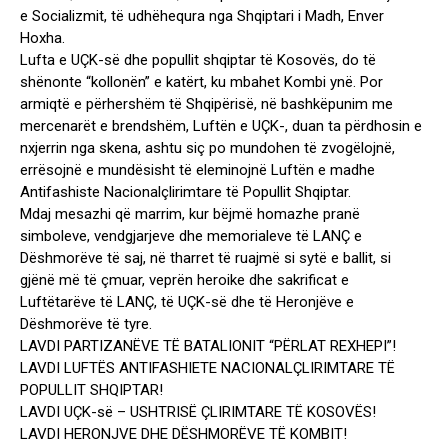
e Socializmit, të udhëhequra nga Shqiptari i Madh, Enver
Hoxha.
Lufta e UÇK-së dhe popullit shqiptar të Kosovës, do të
shënonte “kollonën” e katërt, ku mbahet Kombi ynë. Por
armiqtë e përhershëm të Shqipërisë, në bashkëpunim me
mercenarët e brendshëm, Luftën e UÇK-, duan ta përdhosin e
nxjerrin nga skena, ashtu siç po mundohen të zvogëlojnë,
errësojnë e mundësisht të eleminojnë Luftën e madhe
Antifashiste Nacionalçlirimtare të Popullit Shqiptar.
Mdaj mesazhi që marrim, kur bëjmë homazhe pranë
simboleve, vendgjarjeve dhe memorialeve të LANÇ e
Dëshmorëve të saj, në tharret të ruajmë si sytë e ballit, si
gjënë më të çmuar, veprën heroike dhe sakrificat e
Luftëtarëve të LANÇ, të UÇK-së dhe të Heronjëve e
Dëshmorëve të tyre.
LAVDI PARTIZANËVE TË BATALIONIT “PËRLAT REXHEPI”!
LAVDI LUFTËS ANTIFASHIETE NACIONALÇLIRIMTARE TË
POPULLIT SHQIPTAR!
LAVDI UÇK-së – USHTRISË ÇLIRIMTARE TË KOSOVËS!
LAVDI HERONJVE DHE DËSHMORËVE TË KOMBIT!