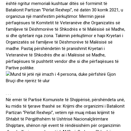
është ngritur memoriali kushtuar ditës së formimit të
Batalionit Partizan “Përlat Rexhepi”, në datën 30 korrik 2021, u
organizua një manifestim përkujtimor. Merrnin pjesë
përfaqësues të Komitetit të Veteranëve dhe Organizatës së
familjeve të Dëshmorëve të Shkodrës e të Malësisë së Madhe,
si dhe qytetarë nga zona. Takimin përkujtimor e hapi Kryetari i
Organizatës së familjeve të Dëshmorëve të Malësisë së
madhe. Pastaj përshëndetën të pranishmit Kryetari i
Veteranëve të Shkodrës dhe ai i Malësisë së Madhe,
përfaqësues të pushtetit vendor dhe si dhe përfaqësues të
Partive politike.
. . .
Në emër të Partisë Komuniste të Shqipërisë, përshëndeta unë,
ku midis të tjerave thashë se: Krijimi dhe organizimi i Batalionit
Partizan “Përlat Rexhepi”, vetëm një muaj mbas krijimit të
Shtabit të Përgjithshëm të Ushtrisë Nacionalçlirimtare
Shqiptare, shënon një event të rëndësishëm për organizimin