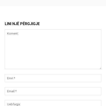
LINI NJË PËRGJIGJE
Koment:
Emr
Ema
Ue