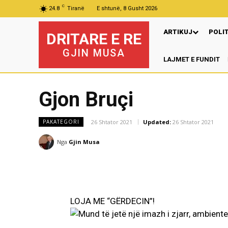
C
24.8
Tiranë
E shtunë, 8 Gusht 2026
ARTIKUJ
POLI
DRITARE E RE
GJIN MUSA
LAJMET E FUNDIT
Gjon Bruçi
26 Shtator 2021
Updated:
26 Shtator 2021
PAKATEGORI
Nga
Gjin Musa
LOJA ME “GËRDECIN”!