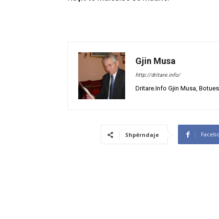
Gjin Musa
http://dritare.info/
Dritare.Info Gjin Musa, Botues
Faceb
Shpërndaje