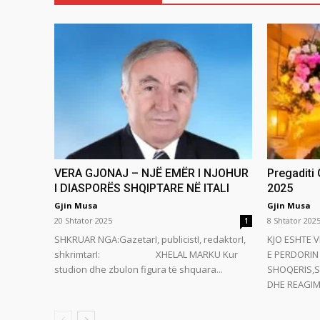
VERA GJONAJ – NJË EMËR I NJOHUR
Pregaditi
I DIASPORËS SHQIPTARE NË ITALI
2025
Gjin Musa
Gjin Musa
20 Shtator 2025
8 Shtator 202
1
SHKRUAR NGA:GazetarI, publicistI, redaktorI,
KJO ESHTE V
shkrimtarI: XHELAL MARKU Kur
E PERDORIN 
studion dhe zbulon figura të shquara...
SHOQERIS,S
DHE REAGIMI