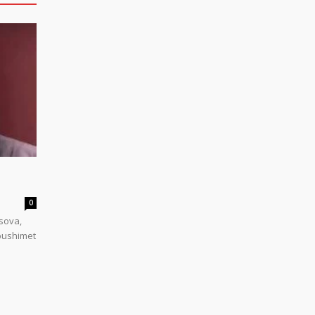
0
sova,
 pushimet