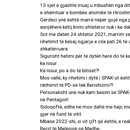
13 vjet e gjashtë muaj u mbushën nga dit
e shëmtuar e bombës atomike të Hiroshimës
Gërdeci ynë është marrë nëpër gojë nga pl
asnjëherë këtij krimi shtetëror nuk i ka da
Sot me datën 24 shtator 2021, marrim vesh
rihetimit të kësaj ngjarje e cila pati 26 t
shkatërruara.
Sigurisht hetimi për të dytën herë do të k
ka nisur . . .
Ka nisur, po a do të bitiset?!
Mos vallë, ky rihetimi i dytë i SPAK-ut ës
rikthimit të PD-së tek Berishizmi?!
Personalisht unë nuk kam besim se SPAK-u k
në Pentagon!
Sidoqoftë, edhe në mos daltë me hajr, me
gjer në fund të vitit.
Mbase 2022-shi, si vit çift që është, e re
Reçit të Malësisë së Madhe.