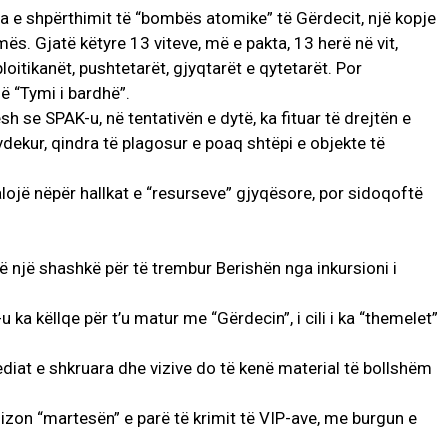
a e shpërthimit të “bombës atomike” të Gërdecit, një kopje
. Gjatë këtyre 13 viteve, më e pakta, 13 herë në vit,
oitikanët, pushtetarët, gjyqtarët e qytetarët. Por
lë “Tymi i bardhë”.
 se SPAK-u, në tentativën e dytë, ka fituar të drejtën e
ë vdekur, qindra të plagosur e poaq shtëpi e objekte të
alojë nëpër hallkat e “resurseve” gjyqësore, por sidoqoftë
htë një shashkë për të trembur Berishën nga inkursioni i
a këllqe për t’u matur me “Gërdecin”, i cili i ka “themelet”
diat e shkruara dhe vizive do të kenë material të bollshëm
alizon “martesën” e parë të krimit të VIP-ave, me burgun e