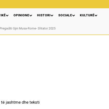
TIKË
OPINIONE
HISTORI
SOCIALE
KULTURË
Pregaditi Gjin Musa-Rome- Shtator 2025
Nga: Ndue Dedaj