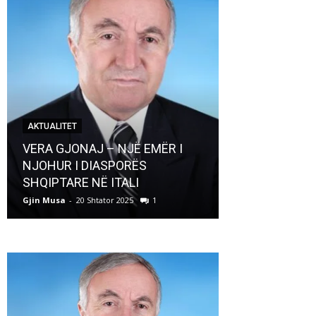
AKTUALITET
AKTUALITET
VERA GJONAJ – NJË EMËR I
NJOHUR I DIASPORËS
Pregaditi Gji
SHQIPTARE NË ITALI
Shtator 2025
Gjin Musa
-
20 Shtator 2025
1
Gjin Musa
-
8 Shtat