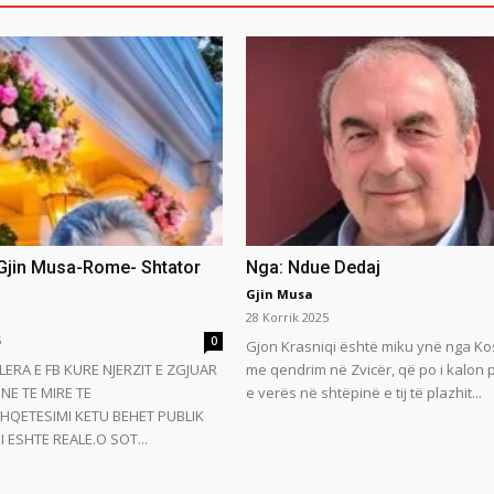
 Gjin Musa-Rome- Shtator
Nga: Ndue Dedaj
Gjin Musa
28 Korrik 2025
5
0
Gjon Krasniqi është miku ynë nga Ko
LERA E FB KURE NJERZIT E ZGJUAR
me qendrim në Zvicër, që po i kalon
NE TE MIRE TE
e verës në shtëpinë e tij të plazhit...
HQETESIMI KETU BEHET PUBLIK
 ESHTE REALE.O SOT...