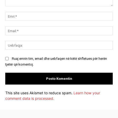
Koment:
Emr
Ema
Ue
Ruaj emrin tim, email dhe uebfaqen në këtë shfletues për herën
tjetër që komentoj.
This site uses Akismet to reduce spam.
Learn how your
comment data is processed.