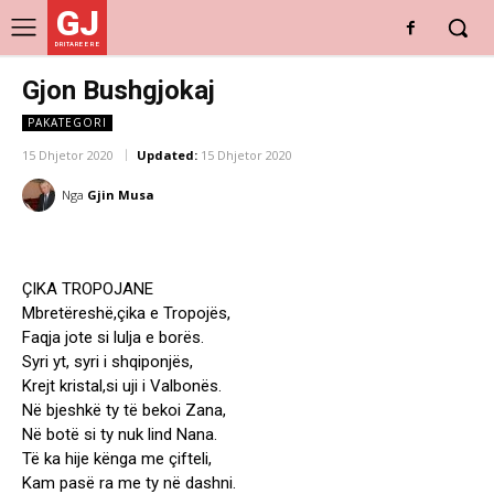
GJ
DRITARE E RE
Gjon Bushgjokaj
PAKATEGORI
15 Dhjetor 2020
Updated:
15 Dhjetor 2020
Nga
Gjin Musa
ÇIKA TROPOJANE
Mbretëreshë,çika e Tropojës,
Faqja jote si lulja e borës.
Syri yt, syri i shqiponjës,
Krejt kristal,si uji i Valbonës.
Në bjeshkë ty të bekoi Zana,
Në botë si ty nuk lind Nana.
Të ka hije kënga me çifteli,
Kam pasë ra me ty në dashni.