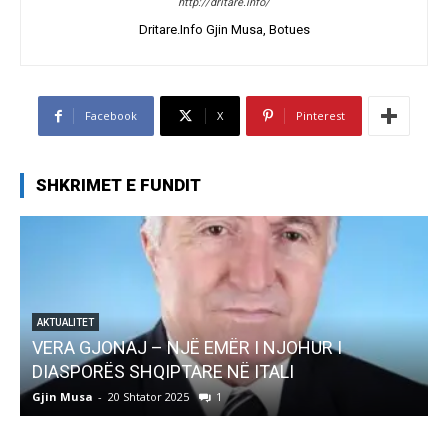
http://dritare.info/
Dritare.Info Gjin Musa, Botues
Facebook
X
Pinterest
SHKRIMET E FUNDIT
AJ – NJË EMËR I NJOHUR I
AKTUALITET
 SHQIPTARE NË ITALI
Pregaditi Gjin 
0 Shtator 2025
1
Gjin Musa
-
8 Shtator