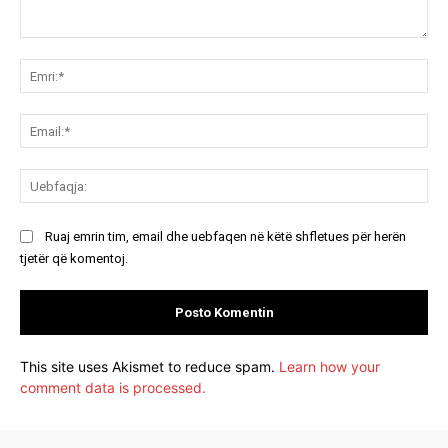
Koment:
Emr
Ema
Ue
Ruaj emrin tim, email dhe uebfaqen në këtë shfletues për herën
tjetër që komentoj.
This site uses Akismet to reduce spam.
Learn how your
comment data is processed.