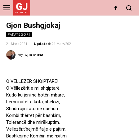
GJ
DRITARE E RE
Gjon Bushgjokaj
PAKATEGORI
21 Mars 2021
Updated:
21 Mars 2021
Nga
Gjin Musa
O VËLLEZËR SHQIPTARË!
O Vëllezërit e mi shqiptarë,
Kudo ku jeni,në botën mbarë,
Lërni inatet e kota, xhelozi,
Shndrrojini ato në dashuri.
Kombi thërret për bashkim,
Tolerancë dhe mirëkuptim.
Vëllezër,t’bëjmë falje e pajtim,
Bashkojmë Kombin me nxitim.