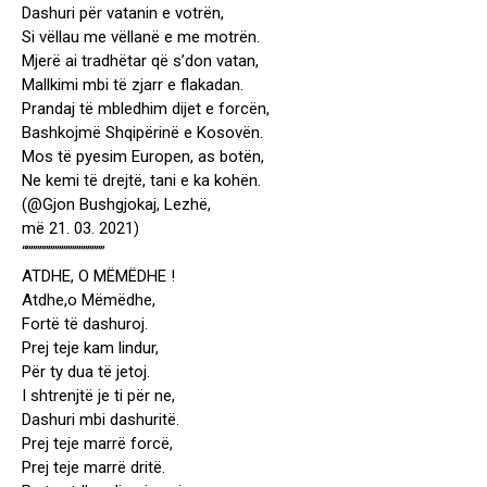
Dashuri për vatanin e votrën,
Si vëllau me vëllanë e me motrën.
Mjerë ai tradhëtar që s’don vatan,
Mallkimi mbi të zjarr e flakadan.
Prandaj të mbledhim dijet e forcën,
Bashkojmë Shqipërinë e Kosovën.
Mos të pyesim Europen, as botën,
Ne kemi të drejtë, tani e ka kohën.
(@Gjon Bushgjokaj, Lezhë,
më 21. 03. 2021)
“””””””””””””””””””
ATDHE, O MËMËDHE !
Atdhe,o Mëmëdhe,
Fortë të dashuroj.
Prej teje kam lindur,
Për ty dua të jetoj.
I shtrenjtë je ti për ne,
Dashuri mbi dashuritë.
Prej teje marrë forcë,
Prej teje marrë dritë.