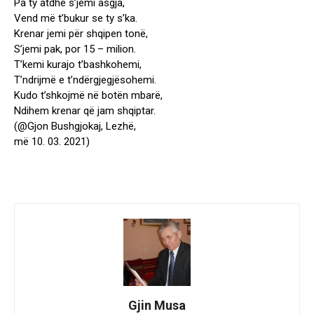
Pa ty atdhe s’jemi asgja,
Vend më t’bukur se ty s’ka.
Krenar jemi për shqipen tonë,
S’jemi pak, por 15 – milion.
T’kemi kurajo t’bashkohemi,
T’ndrijmë e t’ndërgjegjësohemi.
Kudo t’shkojmë në botën mbarë,
Ndihem krenar që jam shqiptar.
(@Gjon Bushgjokaj, Lezhë,
më 10. 03. 2021)
Gjin Musa