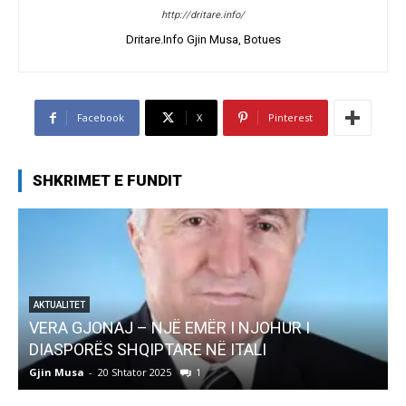
http://dritare.info/
Dritare.Info Gjin Musa, Botues
Facebook
X
Pinterest
SHKRIMET E FUNDIT
ËR I NJOHUR I
AKTUALITET
NË ITALI
Pregaditi Gjin Musa-Rome- S
Gjin Musa
-
8 Shtator 2025
0