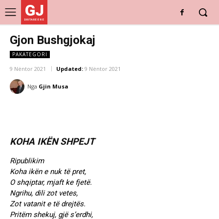
GJ
DRITARE E RE
Gjon Bushgjokaj
PAKATEGORI
9 Nëntor 2021
Updated:
9 Nëntor 2021
Nga
Gjin Musa
KOHA IKËN SHPEJT
Ripublikim
Koha ikën e nuk të pret,
O shqiptar, mjaft ke fjetë.
Ngrihu, dili zot vetes,
Zot vatanit e të drejtës.
Pritëm shekuj, gjë s’erdhi,