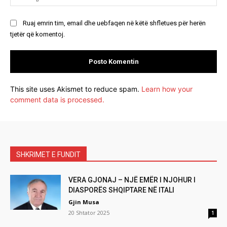
Ruaj emrin tim, email dhe uebfaqen në këtë shfletues për herën
tjetër që komentoj.
This site uses Akismet to reduce spam.
Learn how your
comment data is processed.
SHKRIMET E FUNDIT
VERA GJONAJ – NJË EMËR I NJOHUR I
DIASPORËS SHQIPTARE NË ITALI
Gjin Musa
20 Shtator 2025
1