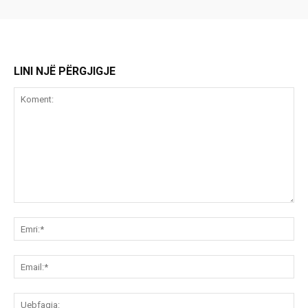
LINI NJË PËRGJIGJE
Koment:
Emr
Ema
Ue