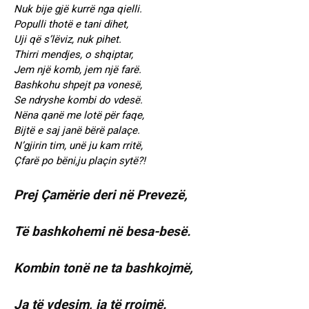
Nuk bije gjë kurrë nga qielli.
Populli thotë e tani dihet,
Uji që s’lëviz, nuk pihet.
Thirri mendjes, o shqiptar,
Jem një komb, jem një farë.
Bashkohu shpejt pa vonesë,
Se ndryshe kombi do vdesë.
Nëna qanë me lotë për faqe,
Bijtë e saj janë bërë palaçe.
N’gjirin tim, unë ju kam rritë,
Çfarë po bëni,ju plaçin sytë?!
Prej Çamërie deri në Prevezë,
Të bashkohemi në besa-besë.
Kombin tonë ne ta bashkojmë,
Ja të vdesim, ja të rrojmë.