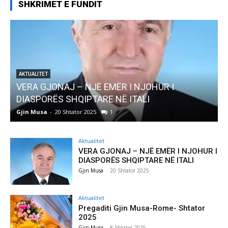
SHKRIMET E FUNDIT
UR I
AKTUALITET
Pregaditi Gjin Musa-Rome- Shtator 2025
Gjin Musa
-
8 Shtator 2025
0
Aktualitet
VERA GJONAJ – NJË EMËR I NJOHUR I
DIASPORËS SHQIPTARE NË ITALI
Gjin Musa
-
20 Shtator 2025
Aktualitet
Pregaditi Gjin Musa-Rome- Shtator
2025
Gjin Musa
-
8 Shtator 2025