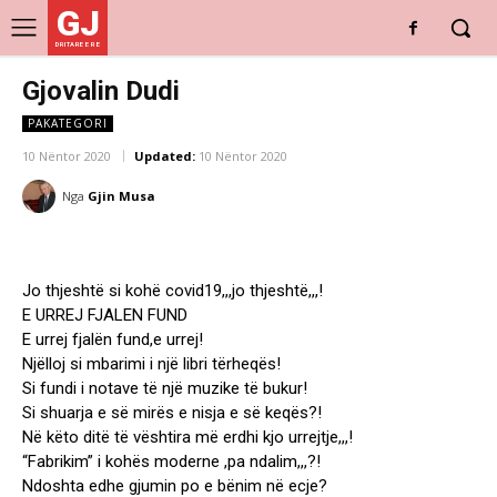
GJ
DRITARE E RE
Gjovalin Dudi
PAKATEGORI
10 Nëntor 2020
Updated:
10 Nëntor 2020
Nga
Gjin Musa
Jo thjeshtë si kohë covid19,,,jo thjeshtë,,,!
E URREJ FJALEN FUND
E urrej fjalën fund,e urrej!
Njëlloj si mbarimi i një libri tërheqës!
Si fundi i notave të një muzike të bukur!
Si shuarja e së mirës e nisja e së keqës?!
Në këto ditë të vështira më erdhi kjo urrejtje,,,!
“Fabrikim” i kohës moderne ,pa ndalim,,,?!
Ndoshta edhe gjumin po e bënim në ecje?