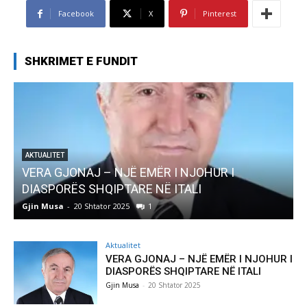
Facebook
X
Pinterest
SHKRIMET E FUNDIT
EMËR I NJOHUR I
AKTUALITET
E NË ITALI
Pregaditi Gjin Musa-Rome-
1
Gjin Musa
-
8 Shtator 2025
0
Aktualitet
VERA GJONAJ – NJË EMËR I NJOHUR I
DIASPORËS SHQIPTARE NË ITALI
Gjin Musa
-
20 Shtator 2025