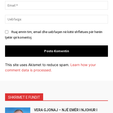
Ema
Ue
Ruaj emrin tim, email dhe uebfaqen në këtë shfletues për herën
tjetër që komentoj.
This site uses Akismet to reduce spam.
Learn how your
comment data is processed.
SHKRIMET E FUNDIT
VERA GJONAJ – NJË EMËR I NJOHUR I