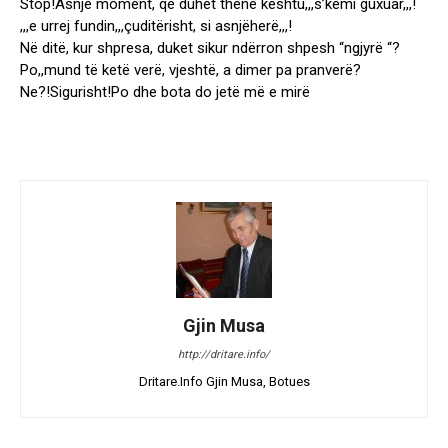
Stop!Asnjë moment, që duhet thënë kështu,,,s’kemi guxuar,,,!
,,,e urrej fundin,,,çuditërisht, si asnjëherë,,,!
Në ditë, kur shpresa, duket sikur ndërron shpesh “ngjyrë “?
Po,,mund të ketë verë, vjeshtë, a dimer pa pranverë?
Ne?!Sigurisht!Po dhe bota do jetë më e mirë
Gjin Musa
http://dritare.info/
Dritare.Info Gjin Musa, Botues