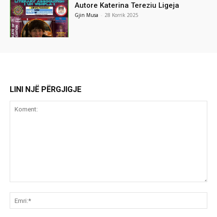
Autore Katerina Tereziu Ligeja
Gjin Musa
-
28 Korrik 2025
LINI NJË PËRGJIGJE
Koment:
Emr