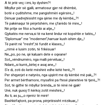
A të jetë veç i imi, ky dyshim?!
Mbyllur për së gjalli, armatosur gjer në dhëmbë,
botë e çuditshme, me pangishmëri egërsire,,,!
Dënuar padrejtësisht nga qënie me dy këmbë,,,?!
Të pakënaqur të përjetshëm, me çfarëdo të mire,,,!
Në pritje se fitoi a humbi ai atje,,,!
Gjykatës me nerva,si të na kenë lindur në kopshtin e tatës,,,!
“Diplomuar” me “modernen”,harruar kush ishim dje,,,!
Të parët në “rresht”,të fundit e klases,,,!
,,,rrimë e lusim zotin, të frikësuar!
Ne,,,po, po ne, që kaluam dete e oqeane!
Sot,,,vëndnumëro, nga malli përvëluar,,,!
Ndarë,,,si kurrë,,,këtej e asaj ane,,,!
S’e di, zoti do ketë mëshirë edhe këtë herë,,,?!
Per shqyerjet e natyrës, nga ujqërit me dy këmbë më pak,,,?!
Per armet bërthamore, mysafirë pa ftesë planetëve të tjerë,,,?!
Sot, të gjithë të mbyllur brënda,,,si të rënë në gjak!
Unë, nuk guxoj t’i kërkoj zotit mëshirë,,,!
As ti, as ju,,,,o njerëz të mirë!
Bashkëfajtorë, pa prona, përjetësisht rrëzikuar,,,!