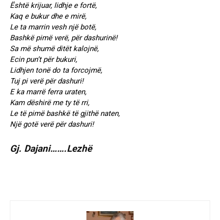
Është krijuar, lidhje e fortë,
Kaq e bukur dhe e mirë,
Le ta marrin vesh një botë,
Bashkë pimë verë, për dashurinë!
Sa më shumë ditët kalojnë,
Ecin pun’t për bukuri,
Lidhjen tonë do ta forcojmë,
Tuj pi verë për dashuri!
E ka marrë ferra uraten,
Kam dëshirë me ty të rri,
Le të pimë bashkë të gjithë naten,
Një gotë verë për dashuri!
Gj. Dajani…….Lezhë