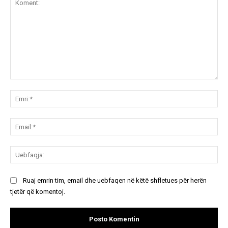
Koment:
Emr
Ema
Ue
Ruaj emrin tim, email dhe uebfaqen në këtë shfletues për herën
tjetër që komentoj.