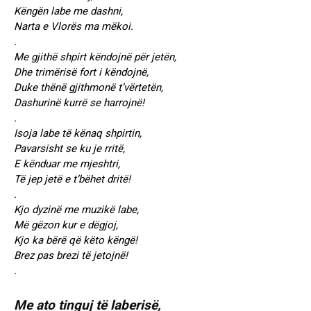
Këngën labe me dashni,
Narta e Vlorës ma mëkoi.
.
Me gjithë shpirt këndojnë për jetën,
Dhe trimërisë fort i këndojnë,
Duke thënë gjithmonë t’vërtetën,
Dashurinë kurrë se harrojnë!
.
Isoja labe të kënaq shpirtin,
Pavarsisht se ku je rritë,
E kënduar me mjeshtri,
Të jep jetë e t’bëhet dritë!
.
Kjo dyzinë me muzikë labe,
Më gëzon kur e dëgjoj,
Kjo ka bërë që këto këngë!
Brez pas brezi të jetojnë!
.
Me ato tinguj të laberisë,