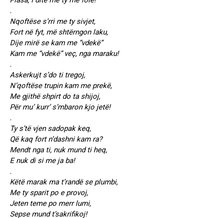
Plasa, i ditë me ty me folë!
.
Nqoftëse s’rri me ty sivjet,
Fort në fyt, më shtërngon laku,
Dije mirë se kam me “vdekë”
Kam me “vdekë” veç, nga maraku!
.
Askerkujt s’do ti tregoj,
N’qoftëse trupin kam me prekë,
Me gjithë shpirt do ta shijoj,
Për mu’ kurr’ s’mbaron kjo jetë!
.
Ty s’të vjen sadopak keq,
Që kaq fort n’dashni kam ra?
Mendt nga ti, nuk mund ti heq,
E nuk di si me ja ba!
.
Këtë marak ma t’randë se plumbi,
Me ty sparit po e provoj,
Jeten teme po merr lumi,
Sepse mund t’sakrifikoj!