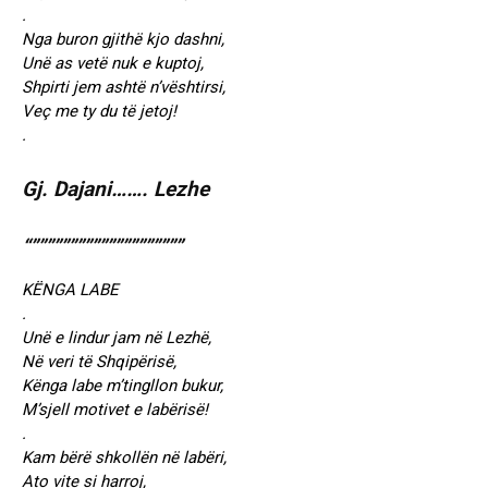
.
Nga buron gjithë kjo dashni,
Unë as vetë nuk e kuptoj,
Shpirti jem ashtë n’vështirsi,
Veç me ty du të jetoj!
.
Gj. Dajani……. Lezhe
“””””””””””””””””””””
KËNGA LABE
.
Unë e lindur jam në Lezhë,
Në veri të Shqipërisë,
Kënga labe m’tingllon bukur,
M’sjell motivet e labërisë!
.
Kam bërë shkollën në labëri,
Ato vite si harroj,