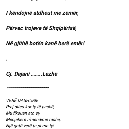
I këndojnë atdheut me zëmër,
Përvec trojeve të Shqipërisë,
Në gjithë botën kanë berë emër!
.
Gj. Dajani ……..Lezhë
“””””””””””””””””””””
VERË DASHURIE
Prej dites kur ty të pashë,
Mu fiksuan ato sy,
Menjëherë n’mendime rashë,
Një gotë verë ta pi me ty!