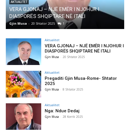
ËR I NJOHUR I
AKTUALITET
NË ITALI
Pregaditi Gjin Musa-Rome- S
Gjin Musa
-
8 Shtator 2025
0
Aktualitet
VERA GJONAJ – NJË EMËR I NJOHUR I
DIASPORËS SHQIPTARE NË ITALI
Gjin Musa
-
20 Shtator 2025
Aktualitet
Pregaditi Gjin Musa-Rome- Shtator
2025
Gjin Musa
-
8 Shtator 2025
Aktualitet
Nga: Ndue Dedaj
Gjin Musa
-
28 Korrik 2025