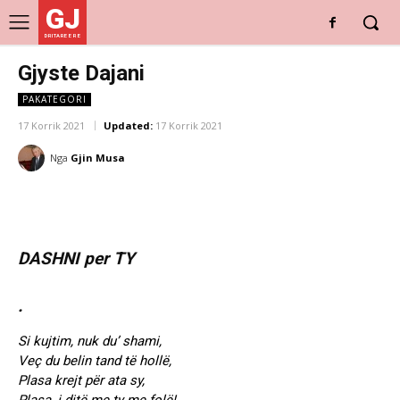
GJ
DRITARE E RE
Gjyste Dajani
PAKATEGORI
17 Korrik 2021
Updated:
17 Korrik 2021
Nga
Gjin Musa
DASHNI per TY
.
Si kujtim, nuk du’ shami,
Veç du belin tand të hollë,
Plasa krejt për ata sy,