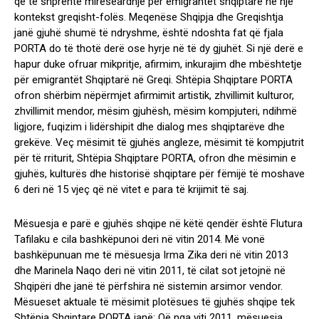
qё tё shprehte mirёseardhje pёr emigrantёt shqiptarё nё njё
kontekst greqisht-folёs. Meqenёse Shqipja dhe Greqishtja
janё gjuhё shumё tё ndryshme, ështё ndoshta fat qё fjala
PORTA do tё thotё derё ose hyrje nё tё dy gjuhёt. Si njё derё e
hapur duke ofruar mikpritje, afirmim, inkurajim dhe mbёshtetje
pёr emigrantёt Shqiptarё nё Greqi. Shtëpia Shqiptare PORTA
ofron shёrbim nёpёrmjet afirmimit artistik, zhvillimit kulturor,
zhvillimit mendor, mёsim gjuhёsh, mёsim kompjuteri, ndihmё
ligjore, fuqizim i lidёrshipit dhe dialog mes shqiptarёve dhe
grekёve. Veç mësimit të gjuhës angleze, mësimit të kompjutrit
për të rriturit, Shtëpia Shqiptare PORTA, ofron dhe mësimin e
gjuhës, kulturës dhe historisë shqiptare për fëmijë të moshave
6 deri në 15 vjeç që në vitet e para të krijimit të saj.
Mësuesja e parë e gjuhës shqipe në këtë qendër është Flutura
Tafilaku e cila bashkëpunoi deri në vitin 2014. Më vonë
bashkëpunuan me të mësuesja Irma Zika deri në vitin 2013
dhe Marinela Naqo deri në vitin 2011, të cilat sot jetojnë në
Shqipëri dhe janë të përfshira në sistemin arsimor vendor.
Mësueset aktuale të mësimit plotësues të gjuhës shqipe tek
Shtëpia Shqiptare PORTA janë: Që nga viti 2011, mësuesja