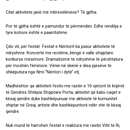
Cilat aktivitete janë më mbresëlënëse? Të gjitha.
Por të gjitha është e pamundur të përmenden. Edhe renditja e
tyre kohore është e paarritshme.
Çdo vit, për festat Festat e Nëntorit ka pasur aktivitete të
ndryshme. Koncerte me recitime, këngë e valle shqiptare.
konkurse mësimore. Dramatizime të ndryshme të përshtatura
për moshën fëminore. Vënie në skenë e disa pjesëve të
shkëputura nga filmi ‘’Nëntori i dytë’’ etj.
Madhështor qe aktiviteti festiv me rastin e 10 vjetorit të krijimit
të Qendrës Shtëpia Shqiptare Porta, aktivitet që kaloi caqet e
kësaj qendre duke bashkëpunuar me aktiviste të komunitet
shiptar në Greqi, artiste dhe bashkëpuntorë ndër vite të kësaj
qendre.
Nuk mund të harrohen festat e realizura me rastin Vitit të Ri,