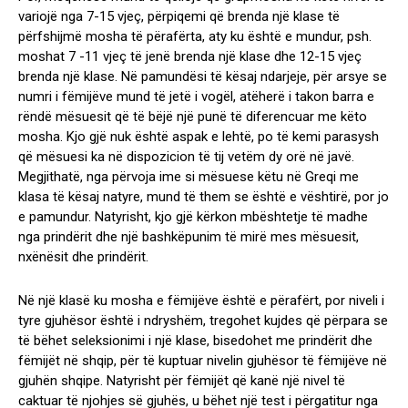
variojë nga 7-15 vjeç, përpiqemi që brenda një klase të
përfshijmë mosha të përafërta, aty ku është e mundur, psh.
moshat 7 -11 vjeç të jenë brenda një klase dhe 12-15 vjeç
brenda një klase. Në pamundësi të kësaj ndarjeje, për arsye se
numri i fëmijëve mund të jetë i vogël, atëherë i takon barra e
rëndë mësuesit që të bëjë një punë të diferencuar me këto
mosha. Kjo gjë nuk është aspak e lehtë, po të kemi parasysh
që mësuesi ka në dispozicion të tij vetëm dy orë në javë.
Megjithatë, nga përvoja ime si mësuese këtu në Greqi me
klasa të kësaj natyre, mund të them se është e vështirë, por jo
e pamundur. Natyrisht, kjo gjë kërkon mbështetje të madhe
nga prindërit dhe një bashkëpunim të mirë mes mësuesit,
nxënësit dhe prindërit.
Në një klasë ku mosha e fëmijëve është e përafërt, por niveli i
tyre gjuhësor është i ndryshëm, tregohet kujdes që përpara se
të bëhet seleksionimi i një klase, bisedohet me prindërit dhe
fëmijët në shqip, për të kuptuar nivelin gjuhësor të fëmijëve në
gjuhën shqipe. Natyrisht për fëmijët që kanë një nivel të
caktuar të njohjes së gjuhës, u bëhet një test i përgatitur nga