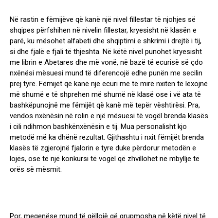
Në rastin e fëmijëve që kanë një nivel fillestar të njohjes së
shqipes përfshihen në nivelin fillestar, kryesisht në klasën e
parë, ku mësohet alfabeti dhe shqiptimi e shkrimi i drejtë i tij,
si dhe fjalë e fjali të thjeshta. Në këtë nivel punohet kryesisht
me librin e Abetares dhe më vonë, në bazë të ecurisë së çdo
nxënësi mësuesi mund të diferencojë edhe punën me secilin
prej tyre. Fëmijët që kanë një ecuri më të mirë nxiten të lexojnë
më shumë e të shprehen më shumë në klasë ose i vë ata të
bashkëpunojnë me fëmijët që kanë më tepër vështirësi. Pra,
vendos nxënësin në rolin e një mësuesi të vogël brenda klasës
i cili ndihmon bashkënxënësin e tij. Mua personalisht kjo
metodë më ka dhënë rezultat. Gjithashtu i nxit fëmijët brenda
klasës të zgjerojnë fjalorin e tyre duke përdorur metodën e
lojës, ose të një konkursi të vogël që zhvillohet në mbyllje të
orës së mësmit.
Por, meqenëse mund të qëllojë që grupmosha në këtë nivel të