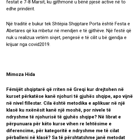
festat e 7-8 Marsit, ku gjithmonë u bënë pjesë active në to
edhe prindërit.
Një traditë e bukur tek Shtëpia Shqiptare Porta është Festa e
Abetares që ka mbetur në mendjen e të gjithëve. Një festë që
nuk u realizua vetëm sivjet, pengesë e të cilit u bë gjendja e
krijuar nga covid2019.
Mimoza Hida
Fëmijët shqiptarë që rriten në Greqi kur drejtohen në
kurset përkatëse kanë njohuri të gjuhës shqipe, apo vijnë
në nivel fillestar. Cila është metodika e aplikuar në një
klasë ku nxënësit kanë një moshë, por nivele të
ndryshme të njohurisë të gjuhës shqipe? Në librat e
përpunuara për këto kurse vihen re lehtësime e
diferencime, për kategoritë e ndryshme me të cilat
përballeni në klasë? Sa të përshtatshme janë metodat