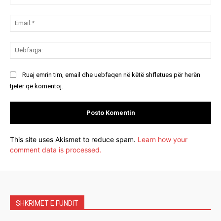
Ema
Ue
Ruaj emrin tim, email dhe uebfaqen në këtë shfletues për herën
tjetër që komentoj.
This site uses Akismet to reduce spam.
Learn how your
comment data is processed.
SHKRIMET E FUNDIT