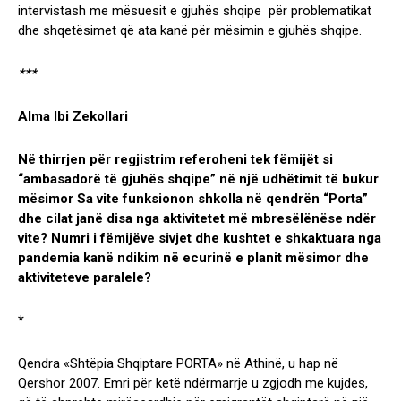
intervistash me mësuesit e gjuhës shqipe për problematikat
dhe shqetësimet që ata kanë për mësimin e gjuhës shqipe.
***
Alma Ibi Zekollari
Në thirrjen për regjistrim referoheni tek fëmijët si
“ambasadorë të gjuhës shqipe” në një udhëtimit të bukur
mësimor Sa vite funksionon shkolla në qendrën “Porta”
dhe cilat janë disa nga aktivitetet më mbresëlënëse ndër
vite? Numri i fëmijëve sivjet dhe kushtet e shkaktuara nga
pandemia kanë ndikim në ecurinë e planit mësimor dhe
aktiviteteve paralele?
*
Qendra «Shtëpia Shqiptare PORTA» nё Athinë, u hap nё
Qershor 2007. Emri pёr ketё ndёrmarrje u zgjodh me kujdes,