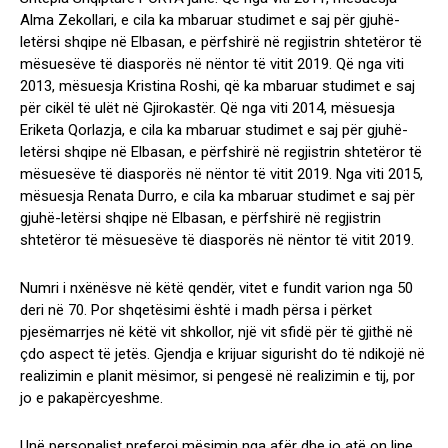
Alma Zekollari, e cila ka mbaruar studimet e saj për gjuhë-
letërsi shqipe në Elbasan, e përfshirë në regjistrin shtetëror të
mësuesëve të diasporës në nëntor të vitit 2019. Që nga viti
2013, mësuesja Kristina Roshi, që ka mbaruar studimet e saj
për cikël të ulët në Gjirokastër. Që nga viti 2014, mësuesja
Eriketa Qorlazja, e cila ka mbaruar studimet e saj për gjuhë-
letërsi shqipe në Elbasan, e përfshirë në regjistrin shtetëror të
mësuesëve të diasporës në nëntor të vitit 2019. Nga viti 2015,
mësuesja Renata Durro, e cila ka mbaruar studimet e saj për
gjuhë-letërsi shqipe në Elbasan, e përfshirë në regjistrin
shtetëror të mësuesëve të diasporës në nëntor të vitit 2019.
Numri i nxënësve në këtë qendër, vitet e fundit varion nga 50
deri në 70. Por shqetësimi është i madh përsa i përket
pjesëmarrjes në këtë vit shkollor, një vit sfidë për të gjithë në
çdo aspect të jetës. Gjendja e krijuar sigurisht do të ndikojë në
realizimin e planit mësimor, si pengesë në realizimin e tij, por
jo e pakapërcyeshme.
Unë personalist preferoj mësimin nga afër dhe jo atë on line.