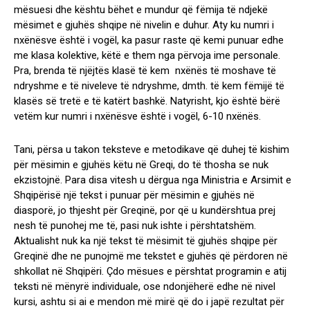
mësuesi dhe kështu bëhet e mundur që fëmija të ndjekë
mësimet e gjuhës shqipe në nivelin e duhur. Aty ku numri i
nxënësve është i vogël, ka pasur raste që kemi punuar edhe
me klasa kolektive, këtë e them nga përvoja ime personale.
Pra, brenda të njëjtës klasë të kem nxënës të moshave të
ndryshme e të niveleve të ndryshme, dmth. të kem fëmijë të
klasës së tretë e të katërt bashkë. Natyrisht, kjo është bërë
vetëm kur numri i nxënësve është i vogël, 6-10 nxënës.
Tani, përsa u takon teksteve e metodikave që duhej të kishim
për mësimin e gjuhës këtu në Greqi, do të thosha se nuk
ekzistojnë. Para disa vitesh u dërgua nga Ministria e Arsimit e
Shqipërisë një tekst i punuar për mësimin e gjuhës në
diasporë, jo thjesht për Greqinë, por që u kundërshtua prej
nesh të punohej me të, pasi nuk ishte i përshtatshëm.
Aktualisht nuk ka një tekst të mësimit të gjuhës shqipe për
Greqinë dhe ne punojmë me tekstet e gjuhës që përdoren në
shkollat në Shqipëri. Çdo mësues e përshtat programin e atij
teksti në mënyrë individuale, ose ndonjëherë edhe në nivel
kursi, ashtu si ai e mendon më mirë që do i japë rezultat për