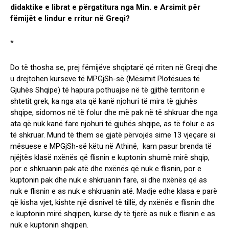
didaktike e librat e përgatitura nga Min. e Arsimit për
fëmijët e lindur e rritur në Greqi?
*
Do të thosha se, prej fëmijëve shqiptarë që rriten në Greqi dhe
u drejtohen kurseve të MPGjSh-së (Mësimit Plotësues të
Gjuhës Shqipe) të hapura pothuajse në të gjithë territorin e
shtetit grek, ka nga ata që kanë njohuri të mira të gjuhës
shqipe, sidomos në të folur dhe më pak në të shkruar dhe nga
ata që nuk kanë fare njohuri të gjuhës shqipe, as të folur e as
të shkruar. Mund të them se gjatë përvojës sime 13 vjeçare si
mësuese e MPGjSh-së këtu në Athinë, kam pasur brenda të
njëjtës klasë nxënës që flisnin e kuptonin shumë mirë shqip,
por e shkruanin pak atë dhe nxënës që nuk e flisnin, por e
kuptonin pak dhe nuk e shkruanin fare, si dhe nxënës që as
nuk e flisnin e as nuk e shkruanin atë. Madje edhe klasa e parë
që kisha vjet, kishte një disnivel të tillë, dy nxënës e flisnin dhe
e kuptonin mirë shqipen, kurse dy të tjerë as nuk e flisnin e as
nuk e kuptonin shqipen.