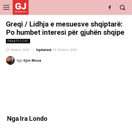
GJ
DRITARE E RE
Greqi / Lidhja e mesuesve shqiptarë:
Po humbet interesi për gjuhën shqipe
PAKATEGORI
23 Shtator 2020
Updated:
23 Shtator 2020
Nga
Gjin Musa
Nga
Ira Londo