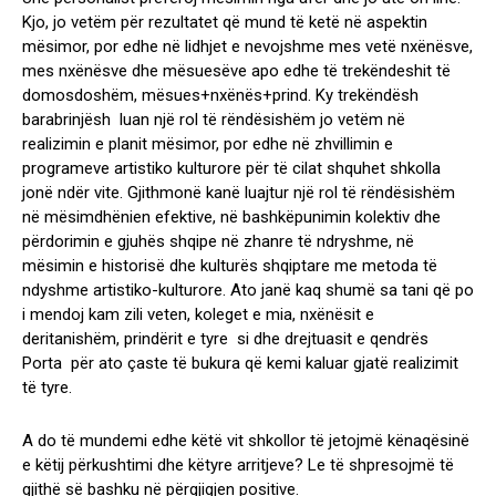
Kjo, jo vetëm për rezultatet që mund të ketë në aspektin
mësimor, por edhe në lidhjet e nevojshme mes vetë nxënësve,
mes nxënësve dhe mësuesëve apo edhe të trekëndeshit të
domosdoshëm, mësues+nxënës+prind. Ky trekëndësh
barabrinjësh luan një rol të rëndësishëm jo vetëm në
realizimin e planit mësimor, por edhe në zhvillimin e
programeve artistiko kulturore për të cilat shquhet shkolla
jonë ndër vite. Gjithmonë kanë luajtur një rol të rëndësishëm
në mësimdhënien efektive, në bashkëpunimin kolektiv dhe
përdorimin e gjuhës shqipe në zhanre të ndryshme, në
mësimin e historisë dhe kulturës shqiptare me metoda të
ndyshme artistiko-kulturore. Ato janë kaq shumë sa tani që po
i mendoj kam zili veten, koleget e mia, nxënësit e
deritanishëm, prindërit e tyre si dhe drejtuasit e qendrës
Porta për ato çaste të bukura që kemi kaluar gjatë realizimit
të tyre.
A do të mundemi edhe këtë vit shkollor të jetojmë kënaqësinë
e këtij përkushtimi dhe këtyre arritjeve? Le të shpresojmë të
gjithë së bashku në përgjigjen positive.