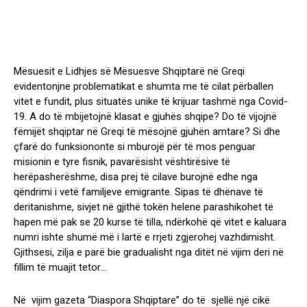
Mësuesit e Lidhjes së Mësuesve Shqiptarë në Greqi
evidentonjne problematikat e shumta me të cilat përballen
vitet e fundit, plus situatës unike të krijuar tashmë nga Covid-
19. A do të mbijetojnë klasat e gjuhës shqipe? Do të vijojnë
fëmijët shqiptar në Greqi të mësojnë gjuhën amtare? Si dhe
çfarë do funksiononte si mburojë për të mos penguar
misionin e tyre fisnik, pavarësisht vështirësive të
herëpasherëshme, disa prej të cilave burojnë edhe nga
qëndrimi i vetë familjeve emigrante. Sipas të dhënave të
deritanishme, sivjet në gjithë tokën helene parashikohet të
hapen më pak se 20 kurse të tilla, ndërkohë që vitet e kaluara
numri ishte shumë më i lartë e rrjeti zgjerohej vazhdimisht.
Gjithsesi, zilja e parë bie gradualisht nga ditët në vijim deri në
fillim të muajit tetor…
Në vijim gazeta “Diaspora Shqiptare” do të sjellë një cikë