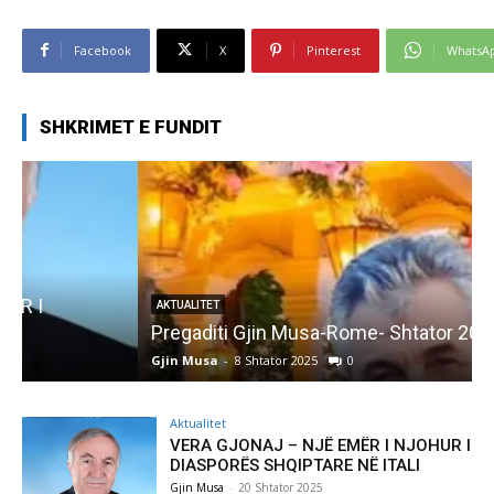
Facebook
X
Pinterest
WhatsA
SHKRIMET E FUNDIT
AKTUALITET
Pregaditi Gjin Musa-Rome- Shtator 2025
Gjin Musa
-
8 Shtator 2025
0
G
Aktualitet
VERA GJONAJ – NJË EMËR I NJOHUR I
DIASPORËS SHQIPTARE NË ITALI
Gjin Musa
-
20 Shtator 2025