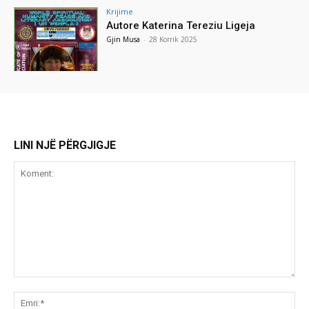
Krijime
Autore Katerina Tereziu Ligeja
Gjin Musa
-
28 Korrik 2025
LINI NJË PËRGJIGJE
Koment:
Emr