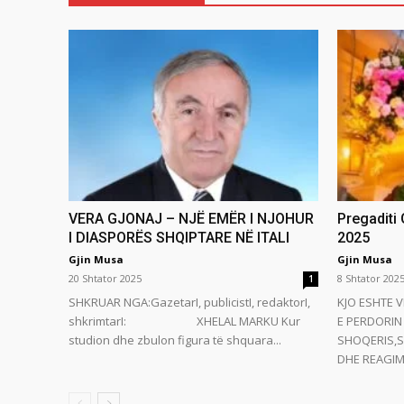
VERA GJONAJ – NJË EMËR I NJOHUR
Pregaditi
I DIASPORËS SHQIPTARE NË ITALI
2025
Gjin Musa
Gjin Musa
20 Shtator 2025
8 Shtator 202
1
SHKRUAR NGA:GazetarI, publicistI, redaktorI,
KJO ESHTE V
shkrimtarI: XHELAL MARKU Kur
E PERDORIN 
studion dhe zbulon figura të shquara...
SHOQERIS,S
DHE REAGIMI