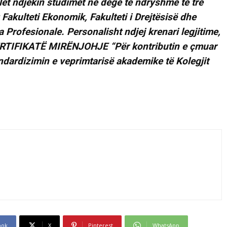
ilët ndjekin studimet në degë të ndryshme të tre
: Fakulteti Ekonomik, Fakulteti i Drejtësisë dhe
a Profesionale. Personalisht ndjej krenari legjitime,
ÇERTIFIKATË MIRËNJOHJE “Për kontributin e çmuar
ndardizimin e veprimtarisë akademike të Kolegjit
ook
X
Pinterest
WhatsApp