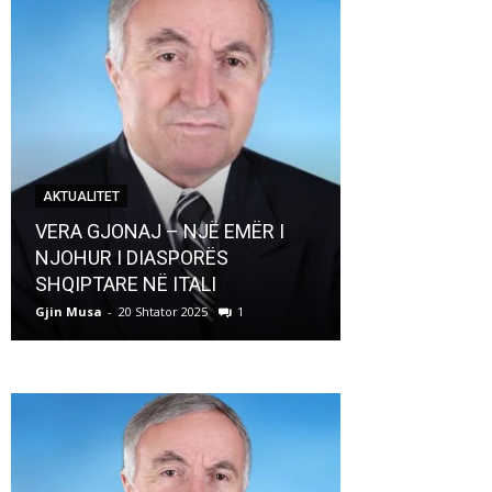
AKTUALITET
AKTUALITET
VERA GJONAJ – NJË EMËR I
NJOHUR I DIASPORËS
Pregaditi Gji
SHQIPTARE NË ITALI
Shtator 2025
Gjin Musa
-
20 Shtator 2025
1
Gjin Musa
-
8 Shtat