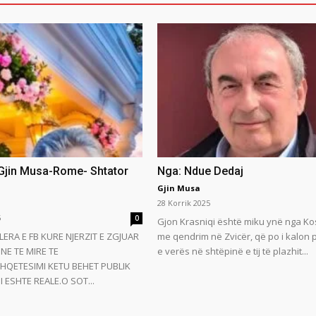
 Gjin Musa-Rome- Shtator
Nga: Ndue Dedaj
Gjin Musa
28 Korrik 2025
5
0
Gjon Krasniqi është miku ynë nga Ko
LERA E FB KURE NJERZIT E ZGJUAR
me qendrim në Zvicër, që po i kalon
NE TE MIRE TE
e verës në shtëpinë e tij të plazhit...
HQETESIMI KETU BEHET PUBLIK
 ESHTE REALE.O SOT...