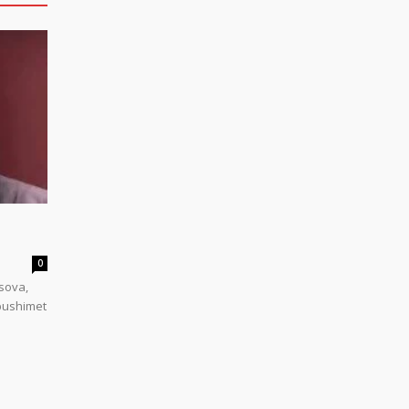
0
sova,
 pushimet