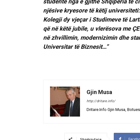
studentë nga e gjithë Shqipëria të c
njësive kryesore të këtij universiteti
Kolegji dy vjeçar i Studimeve të Lart
që në këtë jubile, u vlerësova me 
në zhvillimin, modernizimin dhe sta
Universitar të Biznesit…”
Gjin Musa
http://dritare.info/
Dritare.Info Gjin Musa, Botues
Faceb
Shpërndaje