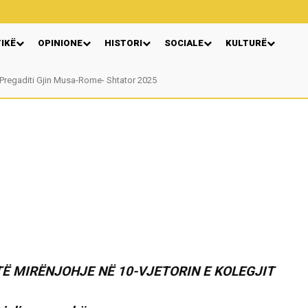
TIKË
OPINIONE
HISTORI
SOCIALE
KULTURË
Pregaditi Gjin Musa-Rome- Shtator 2025
Nga: Ndue Dedaj
TË MIRËNJOHJE NË 10-VJETORIN E KOLEGJIT