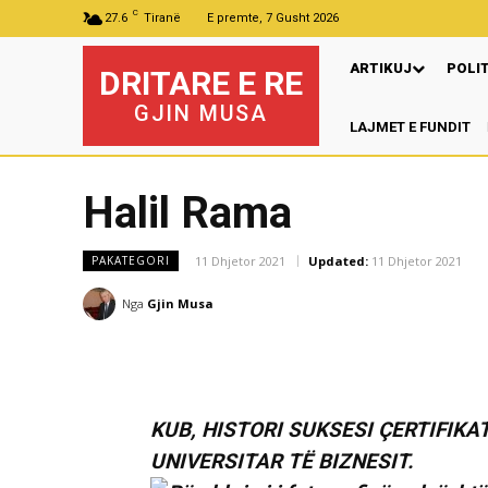
C
27.6
Tiranë
E premte, 7 Gusht 2026
ARTIKUJ
POLI
DRITARE E RE
GJIN MUSA
LAJMET E FUNDIT
Halil Rama
11 Dhjetor 2021
Updated:
11 Dhjetor 2021
PAKATEGORI
Nga
Gjin Musa
KUB, HISTORI SUKSESI ÇERTIFIKA
UNIVERSITAR TË BIZNESIT.