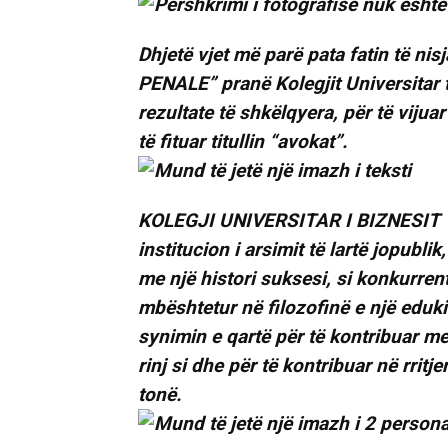
Dhjetë vjet më parë pata fatin të n
PENALE” pranë Kolegjit Universitar t
rezultate të shkëlqyera, për të vij
të fituar titullin “avokat”.
KOLEGJI UNIVERSITAR I BIZNESIT – 
institucion i arsimit të lartë jopublik
me një histori suksesi, si konkurrent 
mbështetur në filozofinë e një edu
synimin e qartë për të kontribuar me
rinj si dhe për të kontribuar në rritj
tonë.