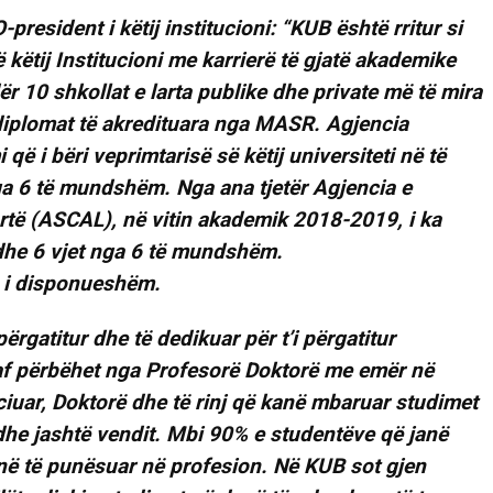
esident i këtij institucioni: “KUB është rritur si
 këtij Institucioni me karrierë të gjatë akademike
ër 10 shkollat e larta publike dhe private më të mira
a diplomat të akredituara nga MASR. Agjencia
 që i bëri veprimtarisë së këtij universiteti në të
nga 6 të mundshëm. Nga ana tjetër Agjencia e
artë (ASCAL), në vitin akademik 2018-2019, i ka
dhe 6 vjet nga 6 të mundshëm.
ërgatitur dhe të dedikuar për t’i përgatitur
taf përbëhet nga Profesorë Doktorë me emër në
ciuar, Doktorë dhe të rinj që kanë mbaruar studimet
he jashtë vendit. Mbi 90% e studentëve që janë
në të punësuar në profesion. Në KUB sot gjen