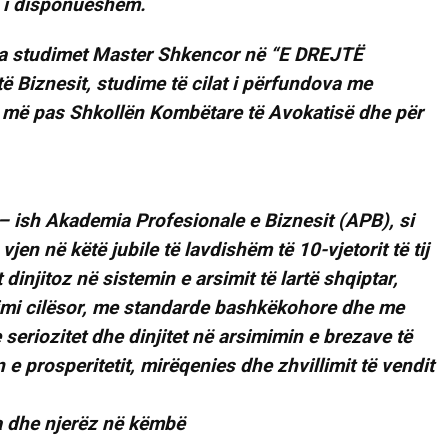
isja studimet Master Shkencor në “E DREJTË
ë Biznesit, studime të cilat i përfundova me
uar më pas Shkollën Kombëtare të Avokatisë dhe për
ish Akademia Profesionale e Biznesit (APB), si
, vjen në këtë jubile të lavdishëm të 10-vjetorit të tij
dinjitoz në sistemin e arsimit të lartë shqiptar,
kimi cilësor, me standarde bashkëkohore dhe me
 seriozitet dhe dinjitet në arsimimin e brezave të
en e prosperitetit, mirëqenies dhe zhvillimit të vendit