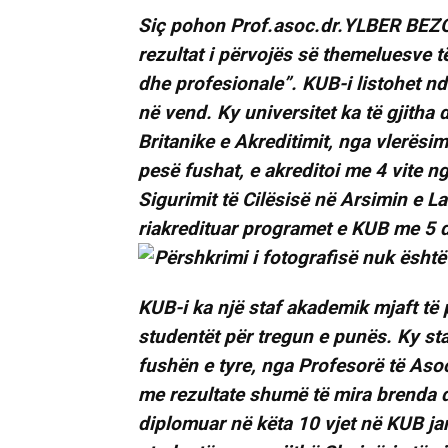
Siç pohon Prof.asoc.dr.YLBER BEZO-pr
rezultat i përvojës së themeluesve të
dhe profesionale”. KUB-i listohet nd
në vend. Ky universitet ka të gjith
Britanike e Akreditimit, nga vlerësimi
pesë fushat, e akreditoi me 4 vite 
Sigurimit të Cilësisë në Arsimin e L
riakredituar programet e KUB me 5 
KUB-i ka një staf akademik mjaft të p
studentët për tregun e punës. Ky s
fushën e tyre, nga Profesorë të Aso
me rezultate shumë të mira brenda d
diplomuar në këta 10 vjet në KUB ja