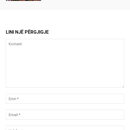
LINI NJË PËRGJIGJE
Koment:
Emr
Ema
Ue