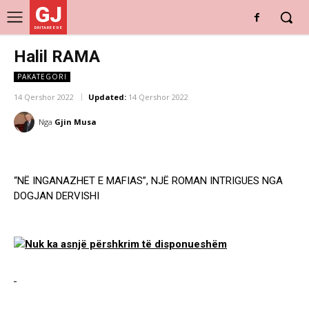
GJ
DRITARE E RE
Halil RAMA
PAKATEGORI
14 Qershor 2022
Updated:
14 Qershor 2022
Nga
Gjin Musa
“NË INGANAZHET E MAFIAS”, NJË ROMAN INTRIGUES NGA
DOGJAN DERVISHI