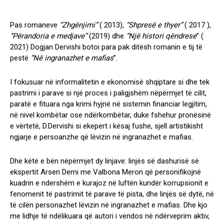
Pas romaneve
“Zhgënjimi”
( 2013),
“Shpresë e thyer”
( 2017 ),
“Përandoria e medjave”
(2019) dhe
“Një histori qëndrese
” (
2021) Dogjan Dervishi botoi para pak ditësh romanin e tij të
pestë
“Në ingranazhet e mafias
”.
I fokusuar në informalitetin e ekonomisë shqiptare si dhe tek
pastrimi i parave si një proces i paligjshëm nëpërmjet të cilit,
paratë e fituara nga krimi hyjnë në sistemin financiar legjitim,
në nivel kombëtar ose ndërkombëtar, duke fshehur pronësinë
e vërtetë, D.Dervishi si ekepert i kësaj fushe, sjell artistikisht
ngjarje e persoanzhe që lëvizin në ingranazhet e mafias.
Dhe këtë e bën nëpërmjet dy linjave: linjës së dashurisë së
ekspertit Arsen Demi me Valbona Meron që personifikojnë
kuadrin e ndershëm e kurajoz në luftën kundër korrupsionit e
fenomenit të pastrimit të parave të pista, dhe linjës së dytë, në
të cilën personazhet lëvizin në ingranazhet e mafias. Dhe kjo
me lidhje të ndëlikuara që autori i vendos në ndërveprim aktiv,