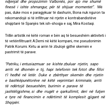
ndjenjat dhe propozimin Valbonës, por ajo me shumë
finesë i ishte shmangur, për të shijuar momentet”.
Më
pas, duke mos e paragjykuar të dashurin, Bona nuk nguron ta
rekomandojë si të infiltruar në rrjetin e kontrabandistëve
shqiptarë të Spanjës tek ish-shoqja e saj, Mira Kostaqi.
Trillin artistik në këtë roman e bën aq të besueshëm aktiviteti i
të vetëinfiltruarit A.Demi në këtë kompani, me pseudonimin
Patrik Korumi. Këtu ai arrin të zbulojë gjithë skemën e
pastrimit të parave.
“Patriku, i entusiazmuar se kishte zbuluar rrjetin, sapo
arriti në dhomën e tij, hapi telefonin tek fotot dhe filloi
t’i hedhë në letër. Duke e zbërthyer skemën dhe rrjetin
e bashkëpunëtorëve në këtë veprimtari kriminale, arriti
të ndërtojë besueshëm, burimin e parave të
jashtëligjshme, si dhe rrugët e qarkullimit, deri në futjen
e tyre në financimin e ndërtimit të komplesit gjigant në
Shqipëri.