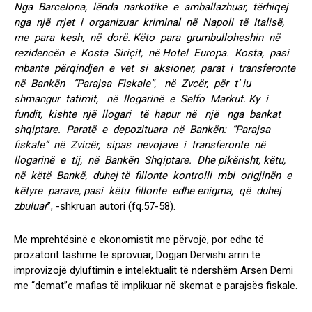
Nga Barcelona, lënda narkotike e amballazhuar, tërhiqej
nga një rrjet i organizuar kriminal në Napoli të Italisë,
me para kesh, në dorë. Këto para grumbulloheshin në
rezidencën e Kosta Siriçit, në Hotel Europa. Kosta, pasi
mbante përqindjen e vet si aksioner, parat i transferonte
në Bankën “Parajsa Fiskale”, në Zvcër, për t’ iu
shmangur tatimit, në llogarinë e Selfo Markut. Ky i
fundit, kishte një llogari të hapur në një nga bankat
shqiptare. Paratë e depozituara në Bankën: “Parajsa
fiskale” në Zvicër, sipas nevojave i transferonte në
llogarinë e tij, në Bankën Shqiptare. Dhe pikërisht, këtu,
në këtë Bankë, duhej të fillonte kontrolli mbi origjinën e
këtyre parave, pasi këtu fillonte edhe enigma, që duhej
zbuluar
”, -shkruan autori (fq.57-58).
Me mprehtësinë e ekonomistit me përvojë, por edhe të
prozatorit tashmë të sprovuar, Dogjan Dervishi arrin të
improvizojë dyluftimin e intelektualit të ndershëm Arsen Demi
me “demat”e mafias të implikuar në skemat e parajsës fiskale.