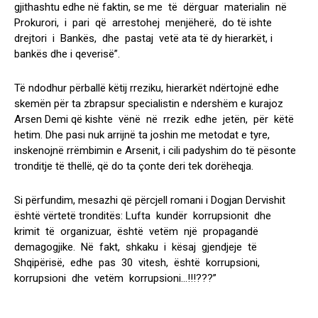
gjithashtu edhe në faktin, se me të dërguar materialin në
Prokurori, i pari që arrestohej menjëherë, do të ishte
drejtori i Bankës, dhe pastaj vetë ata të dy hierarkët, i
bankës dhe i qeverisë”.
Të ndodhur përballë këtij rreziku, hierarkët ndërtojnë edhe
skemën për ta zbrapsur specialistin e ndershëm e kurajoz
Arsen Demi që kishte vënë në rrezik edhe jetën, për këtë
hetim. Dhe pasi nuk arrijnë ta joshin me metodat e tyre,
inskenojnë rrëmbimin e Arsenit, i cili padyshim do të pësonte
tronditje të thellë, që do ta çonte deri tek dorëheqja.
Si përfundim, mesazhi që përcjell romani i Dogjan Dervishit
është vërtetë tronditës: Lufta kundër korrupsionit dhe
krimit të organizuar, është vetëm një propagandë
demagogjike. Në fakt, shkaku i kësaj gjendjeje të
Shqipërisë, edhe pas 30 vitesh, është korrupsioni,
korrupsioni dhe vetëm korrupsioni…!!!???”