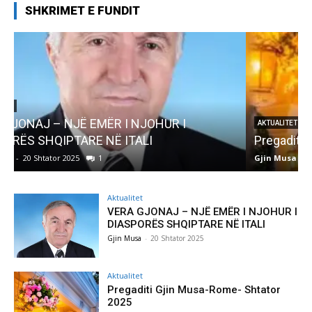
SHKRIMET E FUNDIT
AKTUALITET
Pregaditi Gjin Musa-Rome- Shtator 2025
Gjin Musa
-
8 Shtator 2025
0
G
Aktualitet
VERA GJONAJ – NJË EMËR I NJOHUR I
DIASPORËS SHQIPTARE NË ITALI
Gjin Musa
-
20 Shtator 2025
Aktualitet
Pregaditi Gjin Musa-Rome- Shtator
2025