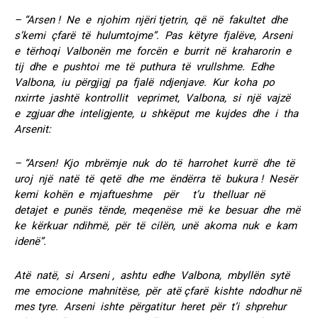
– “Arsen ! Ne e njohim njëri tjetrin, që në fakultet dhe
s’kemi çfarë të hulumtojme”. Pas këtyre fjalëve, Arseni
e tërhoqi Valbonën me forcën e burrit në kraharorin e
tij dhe e pushtoi me të puthura të vrullshme. Edhe
Valbona, iu përgjigj pa fjalë ndjenjave. Kur koha po
nxirrte jashtë kontrollit veprimet, Valbona, si një vajzë
e zgjuar dhe inteligjente, u shkëput me kujdes dhe i tha
Arsenit:
– “Arsen! Kjo mbrëmje nuk do të harrohet kurrë dhe të
uroj një natë të qetë dhe me ëndërra të bukura ! Nesër
kemi kohën e mjaftueshme për t’u thelluar në
detajet e punës tënde, meqenëse më ke besuar dhe më
ke kërkuar ndihmë, për të cilën, unë akoma nuk e kam
idenë”.
Atë natë, si Arseni , ashtu edhe Valbona, mbyllën sytë
me emocione mahnitëse, për atë çfarë kishte ndodhur në
mes tyre. Arseni ishte përgatitur heret për t’i shprehur