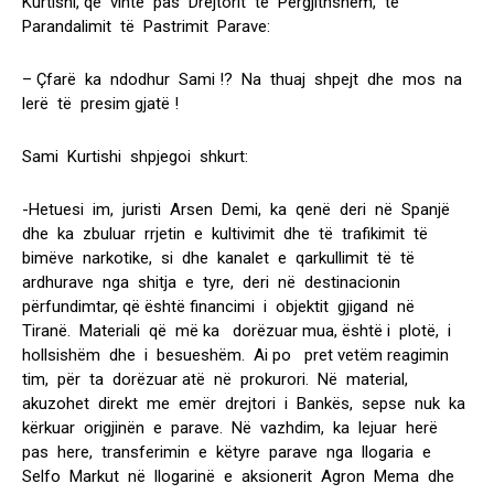
Kurtishi, që vinte pas Drejtorit të Përgjithshëm, të
Parandalimit të Pastrimit Parave:
– Çfarë ka ndodhur Sami !? Na thuaj shpejt dhe mos na
lerë të presim gjatë !
Sami Kurtishi shpjegoi shkurt:
-Hetuesi im, juristi Arsen Demi, ka qenë deri në Spanjë
dhe ka zbuluar rrjetin e kultivimit dhe të trafikimit të
bimëve narkotike, si dhe kanalet e qarkullimit të të
ardhurave nga shitja e tyre, deri në destinacionin
përfundimtar, që është financimi i objektit gjigand në
Tiranë. Materiali që më ka dorëzuar mua, është i plotë, i
hollsishëm dhe i besueshëm. Ai po pret vetëm reagimin
tim, për ta dorëzuar atë në prokurori. Në material,
akuzohet direkt me emër drejtori i Bankës, sepse nuk ka
kërkuar origjinën e parave. Në vazhdim, ka lejuar herë
pas here, transferimin e këtyre parave nga llogaria e
Selfo Markut në llogarinë e aksionerit Agron Mema dhe