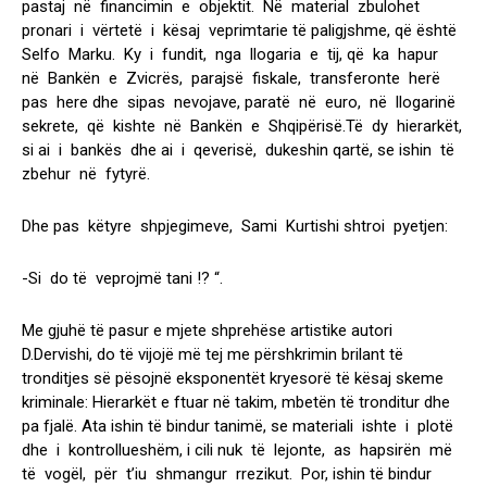
pastaj në financimin e objektit. Në material zbulohet
pronari i vërtetë i kësaj veprimtarie të paligjshme, që është
Selfo Marku. Ky i fundit, nga llogaria e tij, që ka hapur
në Bankën e Zvicrës, parajsë fiskale, transferonte herë
pas here dhe sipas nevojave, paratë në euro, në llogarinë
sekrete, që kishte në Bankën e Shqipërisë.Të dy hierarkët,
si ai i bankës dhe ai i qeverisë, dukeshin qartë, se ishin të
zbehur në fytyrë.
Dhe pas këtyre shpjegimeve, Sami Kurtishi shtroi pyetjen:
-Si do të veprojmë tani !? “.
Me gjuhë të pasur e mjete shprehëse artistike autori
D.Dervishi, do të vijojë më tej me përshkrimin brilant të
tronditjes së pësojnë eksponentët kryesorë të kësaj skeme
kriminale: Hierarkët e ftuar në takim, mbetën të tronditur dhe
pa fjalë. Ata ishin të bindur tanimë, se materiali ishte i plotë
dhe i kontrollueshëm, i cili nuk të lejonte, as hapsirën më
të vogël, për t’iu shmangur rrezikut. Por, ishin të bindur