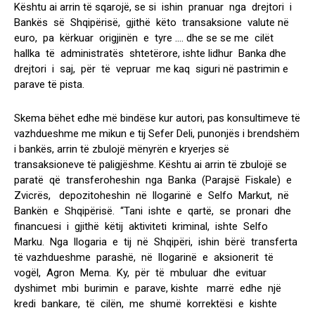
Kështu ai arrin të sqarojë, se si ishin pranuar nga drejtori i
Bankës së Shqipërisë, gjithë këto transaksione valute në
euro, pa kërkuar origjinën e tyre …. dhe se se me cilët
hallka të administratës shtetërore, ishte lidhur Banka dhe
drejtori i saj, për të vepruar me kaq siguri në pastrimin e
parave të pista.
Skema bëhet edhe më bindëse kur autori, pas konsultimeve të
vazhdueshme me mikun e tij Sefer Deli, punonjës i brendshëm
i bankës, arrin të zbulojë mënyrën e kryerjes së
transaksioneve të paligjëshme. Kështu ai arrin të zbulojë se
paratë që transferoheshin nga Banka (Parajsë Fiskale) e
Zvicrës, depozitoheshin në llogarinë e Selfo Markut, në
Bankën e Shqipërisë. “Tani ishte e qartë, se pronari dhe
financuesi i gjithë këtij aktiviteti kriminal, ishte Selfo
Marku. Nga llogaria e tij në Shqipëri, ishin bërë transferta
të vazhdueshme parashë, në llogarinë e aksionerit të
vogël, Agron Mema. Ky, për të mbuluar dhe evituar
dyshimet mbi burimin e parave, kishte marrë edhe një
kredi bankare, të cilën, me shumë korrektësi e kishte