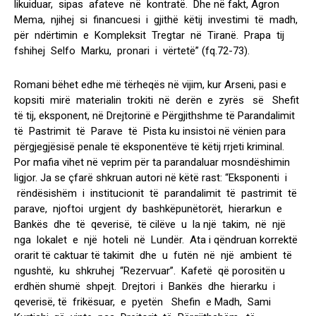
likuiduar, sipas afateve në kontratë. Dhe në fakt, Agron
Mema, njihej si financuesi i gjithë këtij investimi të madh,
për ndërtimin e Kompleksit Tregtar në Tiranë. Prapa tij
fshihej Selfo Marku, pronari i vërtetë” (fq.72-73).
Romani bëhet edhe më tërheqës në vijim, kur Arseni, pasi e
kopsiti mirë materialin trokiti në derën e zyrës së Shefit
të tij, eksponent, në Drejtorinë e Përgjithshme të Parandalimit
të Pastrimit të Parave të Pista ku insistoi në vënien para
përgjegjësisë penale të eksponentëve të këtij rrjeti kriminal.
Por mafia vihet në veprim për ta parandaluar mosndëshimin
ligjor. Ja se çfarë shkruan autori në këtë rast: “Eksponenti i
rëndësishëm i institucionit të parandalimit të pastrimit të
parave, njoftoi urgjent dy bashkëpunëtorët, hierarkun e
Bankës dhe të qeverisë, të cilëve u la një takim, në një
nga lokalet e një hoteli në Lundër. Ata i qëndruan korrektë
orarit të caktuar të takimit dhe u futën në një ambient të
ngushtë, ku shkruhej “Rezervuar”. Kafetë që porositën u
erdhën shumë shpejt. Drejtori i Bankës dhe hierarku i
qeverisë, të frikësuar, e pyetën Shefin e Madh, Sami