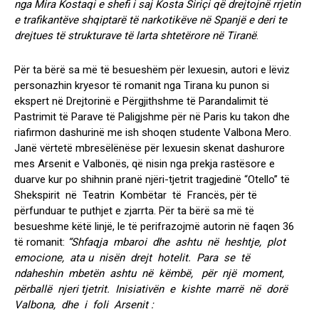
nga Mira Kostaqi e shefi i saj Kosta Siriçi që drejtojnë rrjetin
e trafikantëve shqiptarë të narkotikëve në Spanjë e deri te
drejtues të strukturave të larta shtetërore në Tiranë
.
Për ta bërë sa më të besueshëm për lexuesin, autori e lëviz
personazhin kryesor të romanit nga Tirana ku punon si
ekspert në Drejtorinë e Përgjithshme të Parandalimit të
Pastrimit të Parave të Paligjshme për në Paris ku takon dhe
riafirmon dashurinë me ish shoqen studente Valbona Mero.
Janë vërtetë mbresëlënëse për lexuesin skenat dashurore
mes Arsenit e Valbonës, që nisin nga prekja rastësore e
duarve kur po shihnin pranë njëri-tjetrit tragjedinë “Otello” të
Shekspirit në Teatrin Kombëtar të Francës, për të
përfunduar te puthjet e zjarrta. Për ta bërë sa më të
besueshme këtë linjë, le të perifrazojmë autorin në faqen 36
të romanit:
“Shfaqja mbaroi dhe ashtu në heshtje, plot
emocione, ata u nisën drejt hotelit. Para se të
ndaheshin mbetën ashtu në këmbë, për një moment,
përballë njeri tjetrit. Inisiativën e kishte marrë në dorë
Valbona, dhe i foli Arsenit :