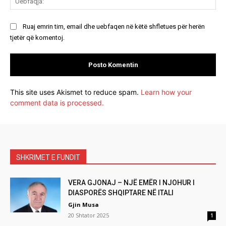
Ruaj emrin tim, email dhe uebfaqen në këtë shfletues për herën
tjetër që komentoj.
This site uses Akismet to reduce spam.
Learn how your
comment data is processed.
SHKRIMET E FUNDIT
VERA GJONAJ – NJË EMËR I NJOHUR I
DIASPORËS SHQIPTARE NË ITALI
Gjin Musa
20 Shtator 2025
1