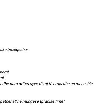
themi
mi..
hedhe para drites syve të mi të uroja dhe un mesazhin
 pathenat”në mungesë tpranisë time”