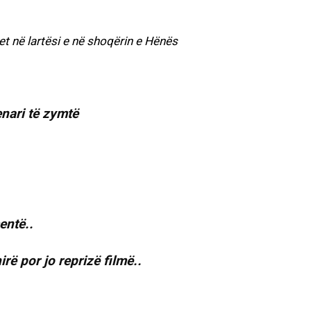
jet në lartësi e në shoqërin e Hënës
enari të zymtë
entë..
rë por jo reprizë filmë..