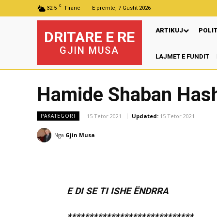
C
32.5
Tiranë
E premte, 7 Gusht 2026
ARTIKUJ
POLI
DRITARE E RE
GJIN MUSA
LAJMET E FUNDIT
P
Hamide Shaban Has
15 Tetor 2021
Updated:
15 Tetor 2021
PAKATEGORI
Nga
Gjin Musa
E DI SE TI ISHE ËNDRRA
*****************************