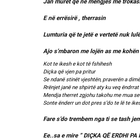
Jan muret që ne mëngjes me trokas
E në errësirë , therrasin
Lumturia që te jetë e vertetë nuk lu
Ajo s’mbaron me lojën as me kohën e
Kot te ikesh e kot të fshihesh
Diçka që vjen pa pritur
Se ndanë stinët vjeshtën, praverën a dimë
Rrënjet janë ne shpirtë aty ku veq ëndrrat 
Mendja therret zgjohu takohu me mua se l
Sonte ënderr un dot pres s’do te lë te ik
Fare s’do trembem nga ti se tash jem
Ee..sa e mire ” DIÇKA QË ERDHI PA 