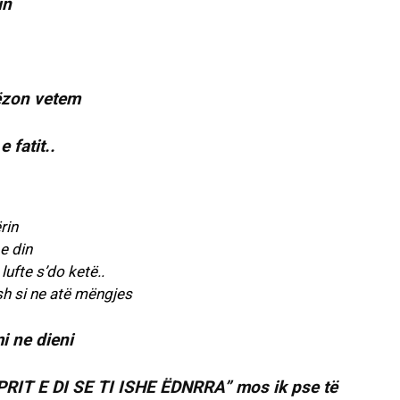
in
lëzon vetem
 fatit..
rin
e din
ufte s’do ketë..
esh si ne atë mëngjes
i ne dieni
PRIT E DI SE TI ISHE ËDNRRA” mos ik pse të