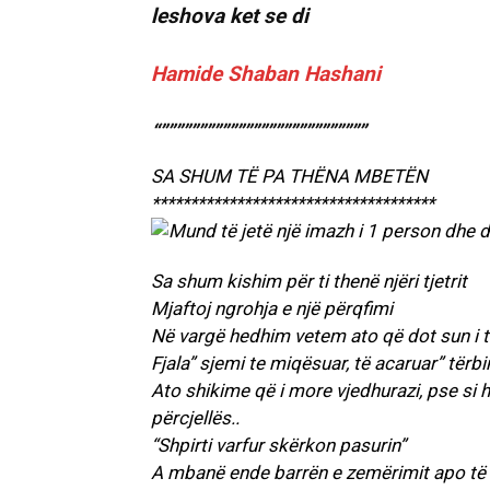
leshova ket se di
Hamide Shaban Hashani
“”””””””””””””””””””””””””””
SA SHUM TË PA THËNA MBETËN
*************************************
Sa shum kishim për ti thenë njëri tjetrit
Mjaftoj ngrohja e një përqfimi
Në vargë hedhim vetem ato që dot sun i 
Fjala” sjemi te miqësuar, të acaruar” tërbi
Ato shikime që i more vjedhurazi, pse si 
përcjellës..
“Shpirti varfur skërkon pasurin”
A mbanë ende barrën e zemërimit apo të