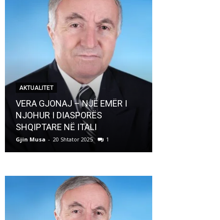
AKTUALITET
AKTUALITET
VERA GJONAJ – NJË EMËR I
NJOHUR I DIASPORËS
Pregaditi Gji
SHQIPTARE NË ITALI
Shtator 2025
Gjin Musa
-
20 Shtator 2025
1
Gjin Musa
-
8 Shtat