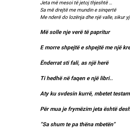
Jeta më mesoi të jetoj thjeshtë …
Sa më drejtë me mundin e sinqertë
Me nderë do lozënja dhe një valle, sikur y
Më solle nje verë të papritur
E morre shpejtë e shpejtë me një kr
Ënderrat sti fali, as një herë
Ti hedhë në faqen e një libri..
Aty ku svdesin kurrë, mbetet testam
Për mua je frymëzim jeta është deshi
”Sa shum te pa thëna mbetën”