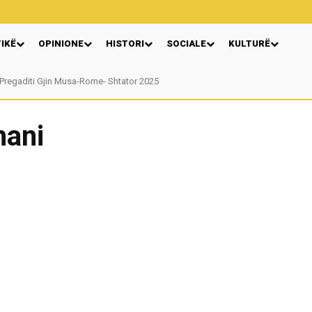
TIKË
OPINIONE
HISTORI
SOCIALE
KULTURË
regaditi Gjin Musa-Rome- Shtator 2025
Nga: Ndue Dedaj
hani