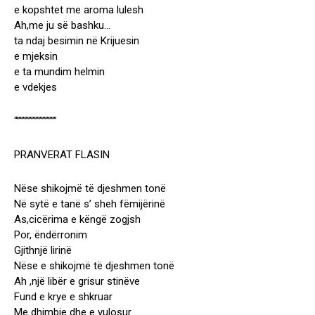
e kopshtet me aroma lulesh
Ah,me ju së bashku…
ta ndaj besimin në Krijuesin
e mjeksin
e ta mundim helmin
e vdekjes
“””””””””””””””
PRANVERAT FLASIN
Nëse shikojmë të djeshmen tonë
Në sytë e tanë s’ sheh fëmijërinë
As,cicërima e këngë zogjsh
Por, ëndërronim
Gjithnjë lirinë
Nëse e shikojmë të djeshmen tonë
Ah ,një libër e grisur stinëve
Fund e krye e shkruar
Me dhimbje dhe e vulosur