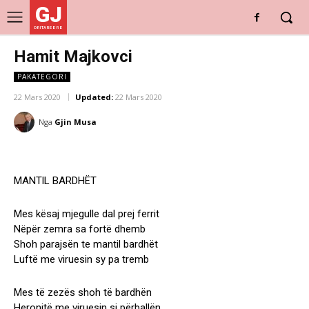
GJ
DRITARE E RE
Hamit Majkovci
PAKATEGORI
22 Mars 2020
Updated:
22 Mars 2020
Nga
Gjin Musa
MANTlL BARDHËT
Mes kësaj mjegulle dal prej ferrit
Nëpër zemra sa fortë dhemb
Shoh parajsën te mantil bardhët
Luftë me viruesin sy pa tremb
Mes të zezës shoh të bardhën
Heronjtë me viruesin si përballën