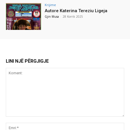
Krijime
Autore Katerina Tereziu Ligeja
Gjin Musa
-
28 Korrik 2025
LINI NJË PËRGJIGJE
Koment:
Emr