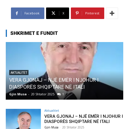
Facebook
X
Pinterest
SHKRIMET E FUNDIT
AKTUALITET
Pregaditi Gjin Musa-Rome- Shtator 2025
Gjin Musa
-
8 Shtator 2025
0
Aktualitet
VERA GJONAJ – NJË EMËR I NJOHUR I
DIASPORËS SHQIPTARE NË ITALI
Gjin Musa
-
20 Shtator 2025