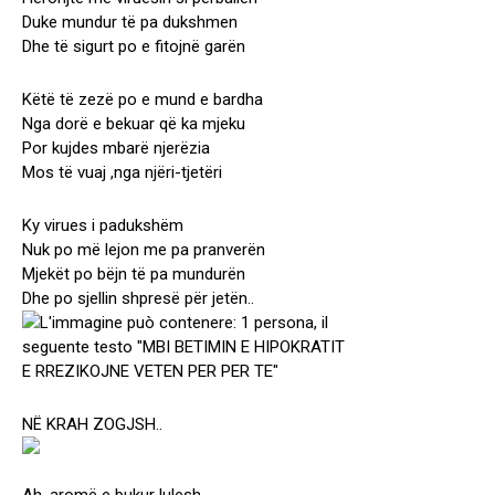
Duke mundur të pa dukshmen
Dhe të sigurt po e fitojnë garën
Këtë të zezë po e mund e bardha
Nga dorë e bekuar që ka mjeku
Por kujdes mbarë njerëzia
Mos të vuaj ,nga njëri-tjetëri
Ky virues i padukshëm
Nuk po më lejon me pa pranverën
Mjekët po bëjn të pa mundurën
Dhe po sjellin shpresë për jetën..
NË KRAH ZOGJSH..