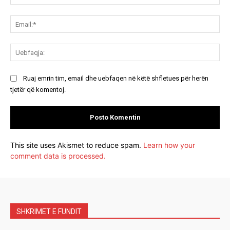
Ema
Ue
Ruaj emrin tim, email dhe uebfaqen në këtë shfletues për herën
tjetër që komentoj.
This site uses Akismet to reduce spam.
Learn how your
comment data is processed.
SHKRIMET E FUNDIT