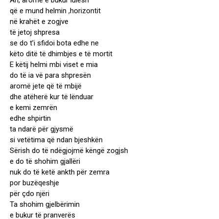
Ah, aromë e bukur lulesh
që e mund helmin ,horizontit
në krahët e zogjve
të jetoj shpresa
se do t’i sfidoi bota edhe ne
këto ditë të dhimbjes e të mortit
E këtij helmi mbi viset e mia
do të ia vë para shpresën
aromë jete që të mbijë
dhe atëherë kur të lënduar
e kemi zemrën
edhe shpirtin
ta ndarë për gjysmë
si vetëtima që ndan bjeshkën
Sërish do të ndëgjojmë këngë zogjsh
e do të shohim gjallëri
nuk do të ketë ankth për zemra
por buzëqeshje
për çdo njëri
Ta shohim gjelbërimin
e bukur të pranverës