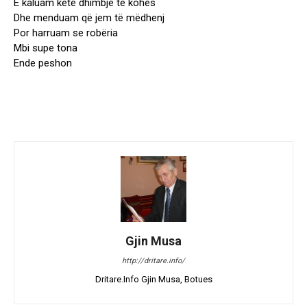
E kaluam këtë dhimbje të kohës
Dhe menduam që jem të mëdhenj
Por harruam se robëria
Mbi supe tona
Ende peshon
Gjin Musa
http://dritare.info/
Dritare.Info Gjin Musa, Botues