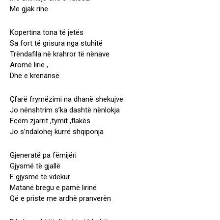
Me gjak rine
Kopertina tona të jetës
Sa fort të grisura nga stuhitë
Trëndafila në krahror të nënave
Aromë lirie ,
Dhe e krenarisë
Çfarë frymëzimi na dhanë shekujve
Jo nënshtrim s’ka dashtë nënlokja
Ecëm zjarrit ,tymit ,flakës
Jo s’ndalohej kurrë shqiponja
Gjeneratë pa fëmijëri
Gjysmë të gjallë
E gjysmë të vdekur
Matanë bregu e pamë lirinë
Që e priste me ardhë pranverën