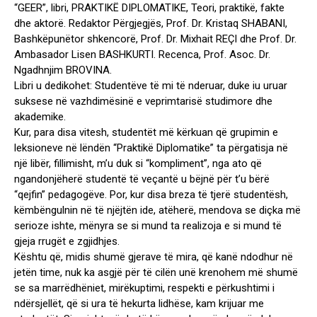
“GEER”, libri, PRAKTIKË DIPLOMATIKE, Teori, praktikë, fakte
dhe aktorë. Redaktor Përgjegjës, Prof. Dr. Kristaq SHABANI,
Bashkëpunëtor shkencorë, Prof. Dr. Mixhait REÇI dhe Prof. Dr.
Ambasador Lisen BASHKURTI. Recenca, Prof. Asoc. Dr.
Ngadhnjim BROVINA.
Libri u dedikohet: Studentëve të mi të nderuar, duke iu uruar
suksese në vazhdimësinë e veprimtarisë studimore dhe
akademike.
Kur, para disa vitesh, studentët më kërkuan që grupimin e
leksioneve në lëndën “Praktikë Diplomatike” ta përgatisja në
një libër, fillimisht, m’u duk si “kompliment”, nga ato që
ngandonjëherë studentë të veçantë u bëjnë për t’u bërë
“qejfin” pedagogëve. Por, kur disa breza të tjerë studentësh,
këmbëngulnin në të njëjtën ide, atëherë, mendova se diçka më
serioze ishte, mënyra se si mund ta realizoja e si mund të
gjeja rrugët e zgjidhjes.
Kështu që, midis shumë gjerave të mira, që kanë ndodhur në
jetën time, nuk ka asgjë për të cilën unë krenohem më shumë
se sa marrëdhëniet, mirëkuptimi, respekti e përkushtimi i
ndërsjellët, që si ura të hekurta lidhëse, kam krijuar me