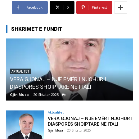
Facebook
X
Pinterest
SHKRIMET E FUNDIT
AKTUALITET
Pregaditi Gjin Musa-Rome- Shtator 2025
Gjin Musa
-
8 Shtator 2025
0
Aktualitet
VERA GJONAJ – NJË EMËR I NJOHUR I
DIASPORËS SHQIPTARE NË ITALI
Gjin Musa
-
20 Shtator 2025