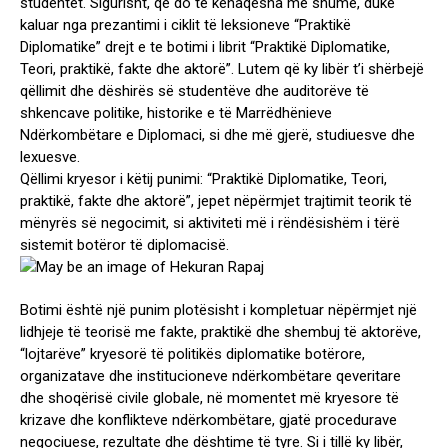
studentët. Sigurisht, që do të kënaqesha më shumë, duke
kaluar nga prezantimi i ciklit të leksioneve “Praktikë
Diplomatike” drejt e te botimi i librit “Praktikë Diplomatike,
Teori, praktikë, fakte dhe aktorë”. Lutem që ky libër t’i shërbejë
qëllimit dhe dëshirës së studentëve dhe auditorëve të
shkencave politike, historike e të Marrëdhënieve
Ndërkombëtare e Diplomaci, si dhe më gjerë, studiuesve dhe
lexuesve.
Qëllimi kryesor i këtij punimi: “Praktikë Diplomatike, Teori,
praktikë, fakte dhe aktorë”, jepet nëpërmjet trajtimit teorik të
mënyrës së negocimit, si aktiviteti më i rëndësishëm i tërë
sistemit botëror të diplomacisë.
Botimi është një punim plotësisht i kompletuar nëpërmjet një
lidhjeje të teorisë me fakte, praktikë dhe shembuj të aktorëve,
“lojtarëve” kryesorë të politikës diplomatike botërore,
organizatave dhe institucioneve ndërkombëtare qeveritare
dhe shoqërisë civile globale, në momentet më kryesore të
krizave dhe konflikteve ndërkombëtare, gjatë procedurave
negociuese, rezultate dhe dështime të tyre. Si i tillë ky libër,