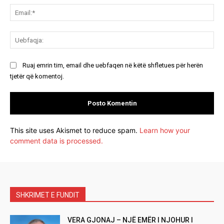
Ema
Ue
Ruaj emrin tim, email dhe uebfaqen në këtë shfletues për herën
tjetër që komentoj.
This site uses Akismet to reduce spam.
Learn how your
comment data is processed.
SHKRIMET E FUNDIT
VERA GJONAJ – NJË EMËR I NJOHUR I