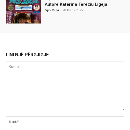
Autore Katerina Tereziu Ligeja
Gjin Musa
-
28 Korrik 2025
LINI NJË PËRGJIGJE
Koment:
Emr