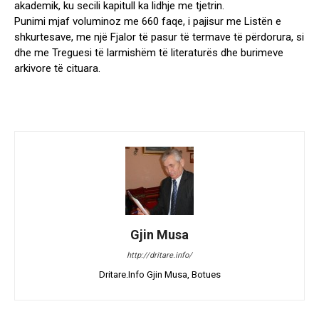
akademik, ku secili kapitull ka lidhje me tjetrin.
Punimi mjaf voluminoz me 660 faqe, i pajisur me Listën e
shkurtesave, me një Fjalor të pasur të termave të përdorura, si
dhe me Treguesi të larmishëm të literaturës dhe burimeve
arkivore të cituara.
Gjin Musa
http://dritare.info/
Dritare.Info Gjin Musa, Botues