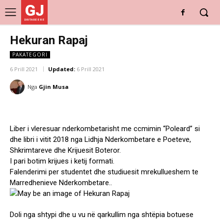
GJ
DRITARE E RE
Hekuran Rapaj
PAKATEGORI
6 Prill 2021
Updated:
6 Prill 2021
Nga
Gjin Musa
Liber i vleresuar nderkombetarisht me ccmimin “Poleard” si
dhe libri i vitit 2018 nga Lidhja Nderkombetare e Poeteve,
Shkrimtareve dhe Krijuesit Boteror.
I pari botim krijues i ketij formati.
Falenderimi per studentet dhe studiuesit mrekullueshem te
Marredhenieve Nderkombetare..
Doli nga shtypi dhe u vu në qarkullim nga shtëpia botuese