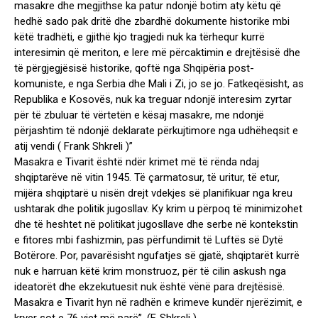
masakre dhe megjithse ka patur ndonjë botim aty këtu që
hedhë sado pak dritë dhe zbardhë dokumente historike mbi
këtë tradhëti, e gjithë kjo tragjedi nuk ka tërhequr kurrë
interesimin që meriton, e lere më përcaktimin e drejtësisë dhe
të përgjegjësisë historike, qoftë nga Shqipëria post-
komuniste, e nga Serbia dhe Mali i Zi, jo se jo. Fatkeqësisht, as
Republika e Kosovës, nuk ka treguar ndonjë interesim zyrtar
për të zbuluar të vërtetën e kësaj masakre, me ndonjë
përjashtim të ndonjë deklarate përkujtimore nga udhëheqsit e
atij vendi ( Frank Shkreli )”
Masakra e Tivarit është ndër krimet më të rënda ndaj
shqiptarëve në vitin 1945. Të çarmatosur, të uritur, të etur,
mijëra shqiptarë u nisën drejt vdekjes së planifikuar nga kreu
ushtarak dhe politik jugosllav. Ky krim u përpoq të minimizohet
dhe të heshtet në politikat jugosllave dhe serbe në kontekstin
e fitores mbi fashizmin, pas përfundimit të Luftës së Dytë
Botërore. Por, pavarësisht ngufatjes së gjatë, shqiptarët kurrë
nuk e harruan këtë krim monstruoz, për të cilin askush nga
ideatorët dhe ekzekutuesit nuk është vënë para drejtësisë.
Masakra e Tivarit hyn në radhën e krimeve kundër njerëzimit, e