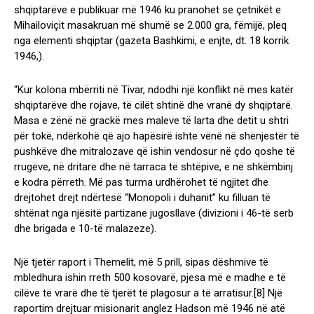
shqiptarëve e publikuar më 1946 ku pranohet se çetnikët e
Mihailoviçit masakruan më shumë se 2.000 gra, fëmijë, pleq
nga elementi shqiptar (gazeta Bashkimi, e enjte, dt. 18 korrik
1946,).
“Kur kolona mbërriti në Tivar, ndodhi një konflikt në mes katër
shqiptarëve dhe rojave, të cilët shtinë dhe vranë dy shqiptarë.
Masa e zënë në grackë mes maleve të larta dhe detit u shtri
për tokë, ndërkohë që ajo hapësirë ishte vënë në shënjestër të
pushkëve dhe mitralozave që ishin vendosur në çdo qoshe të
rrugëve, në dritare dhe në tarraca të shtëpive, e në shkëmbinj
e kodra përreth. Më pas turma urdhërohet të ngjitet dhe
drejtohet drejt ndërtesë “Monopoli i duhanit” ku filluan të
shtënat nga njësitë partizane jugosllave (divizioni i 46-të serb
dhe brigada e 10-të malazeze).
Një tjetër raport i Themelit, më 5 prill, sipas dëshmive të
mbledhura ishin rreth 500 kosovarë, pjesa më e madhe e të
cilëve të vrarë dhe të tjerët të plagosur a të arratisur.[8] Një
raportim drejtuar misionarit anglez Hadson më 1946 në atë