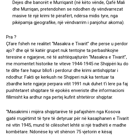
Dejes dhe banorët e Murriqanit (në këto vënde, Qafë Mali
dhe Murriqan, pretendohen se ndodhen dy vëndvarrezat
masive të një krimi të përafërt, ndërsa midis tyre, nga
pikëpamja gjeografike, një vëndvarrim i panjohur akoma).
Pra ?
Çfare fsheh ne realitet “Masakra e Tivarit” dhe perse u perdor
ajo? dhe që të katër grupet nuk tentojne ta perbashkojne
teresine e ngjarjeve, në të ashtëquajturën “Masakra e Tivarit”,
me momentet historike te viteve 1944-1945 ne Shqipëri ku do
te dilte fare hapur bllofi i perdorur dhe krimi antishqiptar i
ndodhur. Fakti qe kerkush ne Shqiperi nuk ka tentuar ta
zbardhe kete ngjarje perpara vitit 1991 nuk duhet t’i lere pa faj
pushtetaret shqiptare të epokës enveriste dhe informacioni
fillimisht ka ardhur nga pertej kufirit shtetëror shqiptar.
“Masakrimi i mijëra shqiptarëve të pafajshëm nga Kosova
gjatë rrugëtimit të tyre të detyruar për në kasaphanen e Tivarit
në vitin 1945, mund të cilësohet lehtë si një tradhëti e madhe
kombëtare. Ndonëse ky vit shënon 75 vjetorin e kësaj