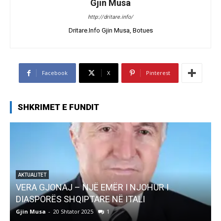
Gjin Musa
http://dritare.info/
Dritare.Info Gjin Musa, Botues
Facebook
X
Pinterest
SHKRIMET E FUNDIT
 NJË EMËR I NJOHUR I
AKTUALITET
IPTARE NË ITALI
Pregaditi Gjin Musa
r 2025
1
Gjin Musa
-
8 Shtator 2025