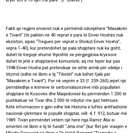
kryer sot e 76 vjet më parë”. (F. Shkreli )
Fakti qe regjimi enverist nuk e përmëndi ndonjëherë “Masakrën
e Tivarit” (të paktën në 40 veprat e para të Enver Hoxhës nuk
ekziston, sipas “Tregues per veprat e Shokut Enver Hoxha”,
vepra 1-40), kur pretendohet qe pala shqiptare nuk ka gisht,
duhet të tregojë shumë thjeshtë se përgjegjësia kryesore
duhet të jetë e shqiptarëve komunistë, aq më tepër kur pas
1948 Enver Hoxha pat pretenduar se ishte armik për vdekje i
titizmit (edhe në librin e tij “Titistët” nuk bëhet fjalë për
“Masakrën e Tivarit”). Por në veprën e 33 (f. 259-260) jepet një
përmbledhje e krimeve të serbomalazezëve mbi popullatën
shqiptare të Kosovës dhe Maqedonisë ku përmënden 1 200 të
pushkatuar në Tivar dhe 2 000 të mbytur me gaz helmues.
Këtë informacion e gjen edhe tek Historia e luftës antifashiste
nacional-çlirimtare të popullit shqiptar, vëll. 4, f. 912, botuar më
1989. Tivari përmëndet vetëm një herë nga Ramiz Alia si
emertim në librin e tij të fundit “Jeta ime” (kur flet për vrasjen e