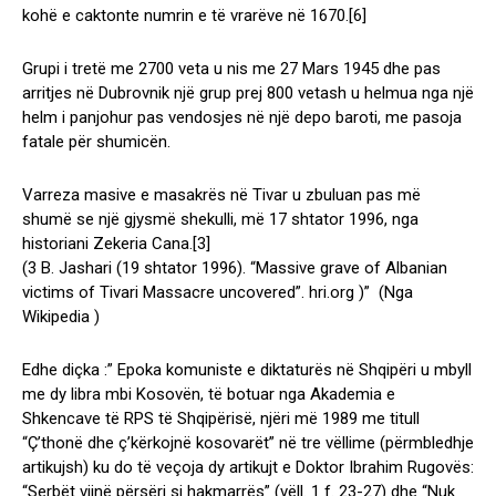
kohë e caktonte numrin e të vrarëve në 1670.[6]
Grupi i tretë me 2700 veta u nis me 27 Mars 1945 dhe pas
arritjes në Dubrovnik një grup prej 800 vetash u helmua nga një
helm i panjohur pas vendosjes në një depo baroti, me pasoja
fatale për shumicën.
Varreza masive e masakrës në Tivar u zbuluan pas më
shumë se një gjysmë shekulli, më 17 shtator 1996, nga
historiani Zekeria Cana.[3]
(3 B. Jashari (19 shtator 1996). “Massive grave of Albanian
victims of Tivari Massacre uncovered”. hri.org )” (Nga
Wikipedia )
Edhe diçka :” Epoka komuniste e diktaturës në Shqipëri u mbyll
me dy libra mbi Kosovën, të botuar nga Akademia e
Shkencave të RPS të Shqipërisë, njëri më 1989 me titull
“Ç’thonë dhe ç’kërkojnë kosovarët” në tre vëllime (përmbledhje
artikujsh) ku do të veçoja dy artikujt e Doktor Ibrahim Rugovës:
“Serbët vijnë përsëri si hakmarrës” (vëll. 1 f. 23-27) dhe “Nuk