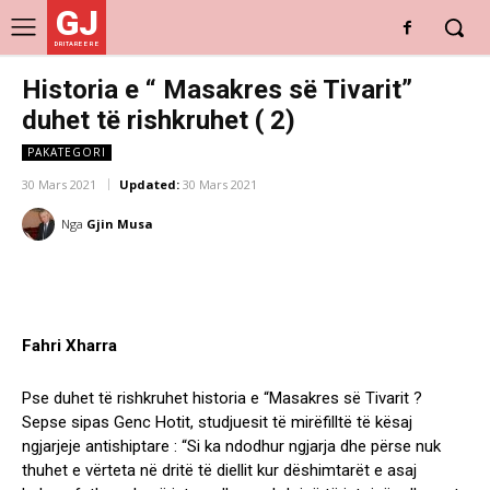
GJ
DRITARE E RE
Historia e “ Masakres së Tivarit”
duhet të rishkruhet ( 2)
PAKATEGORI
30 Mars 2021
Updated:
30 Mars 2021
Nga
Gjin Musa
Fahri Xharra
Pse duhet të rishkruhet historia e “Masakres së Tivarit ?
Sepse sipas Genc Hotit, studjuesit të mirëfilltë të kësaj
ngjarjeje antishiptare : “Si ka ndodhur ngjarja dhe përse nuk
thuhet e vërteta në dritë të diellit kur dëshimtarët e asaj