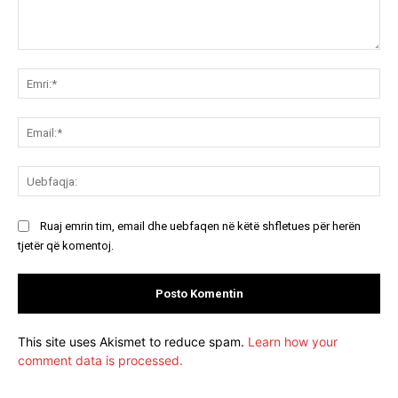
Koment:
Emr
Ema
Ue
Ruaj emrin tim, email dhe uebfaqen në këtë shfletues për herën
tjetër që komentoj.
This site uses Akismet to reduce spam.
Learn how your
comment data is processed.