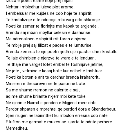
Muza e poetit eshte hoje prej mjalti .
Nehtar i mbledhur luleve plot arome .
I embelsuar me kujdes ne cdo hoje te shpirtit.
Te kristalizoje e te ndricoje mbi varg cdo shkronje .
Poeti ka zemer te florinjte me kapak te argjende .
Brenda saj mban mbyllur celesin e dashurise.
Me adrenalinen e shpirtit rrit faren e njome .
Te mbije prej saj filizat e paqes e te lumturise .
Brenda zemres te nje poeti rrjedh uje i paster dhe i kristalte.
Te laje dhimbjen e njerzve te vrare e te lenduar .
Te thaje me vargjet lotet embel te foshnjave jetime,
Ne jete , vetmine e kesaj bote kur ndihet e trishtuar.
Poeti ka boten e arit te derdhur brenda kraharorit..
Minieren e thesareve me te pasur ne bote.
Sa me shume rremon ne galerite e saj ,
aq me shume brilante nxjerr mbi kete toke.
Ne qiririn e Naimit e penden e Migjenit merr drite .
Perdor shpaten e mprehte, qe perdori dora e Skenderbeut.
Gjen rrugen ne labirinthet ku mbulon erresira cdo nate .
E lufton me germat e muzes se zjarrte te ndrite perhere
Memedheu.