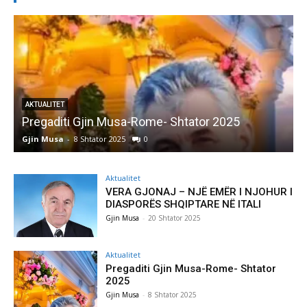
AKTUALITET
Pregaditi Gjin Musa-Rome- Shtator 2025
Gjin Musa
-
8 Shtator 2025
0
G
Aktualitet
VERA GJONAJ – NJË EMËR I NJOHUR I
DIASPORËS SHQIPTARE NË ITALI
Gjin Musa
-
20 Shtator 2025
Aktualitet
Pregaditi Gjin Musa-Rome- Shtator
2025
Gjin Musa
-
8 Shtator 2025