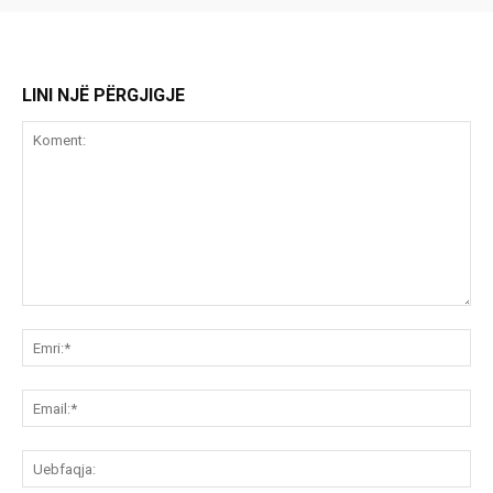
LINI NJË PËRGJIGJE
Koment:
Emr
Ema
Ue