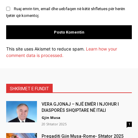
Ruaj emrin tim, email dhe uebfaqen në këtë shfletues për herën
tjetër që komentoj.
This site uses Akismet to reduce spam.
Learn how your
comment data is processed.
SHKRIMET E FUNDIT
VERA GJONAJ – NJË EMËR I NJOHUR I
DIASPORËS SHQIPTARE NË ITALI
Gjin Musa
20 Shtator 2025
1
Pregaditi Gjin Musa-Rome- Shtator 2025