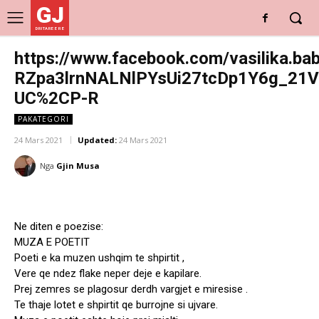
GJ
DRITARE E RE
https://www.facebook.com/vasilika.b
RZpa3lrnNALNlPYsUi27tcDp1Y6g_2
UC%2CP-R
PAKATEGORI
24 Mars 2021
Updated:
24 Mars 2021
Nga
Gjin Musa
Ne diten e poezise:
MUZA E POETIT
Poeti e ka muzen ushqim te shpirtit ,
Vere qe ndez flake neper deje e kapilare.
Prej zemres se plagosur derdh vargjet e miresise .
Te thaje lotet e shpirtit qe burrojne si ujvare.