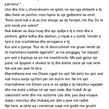
pamunur ”…
Unë dhe Visi u zhvendosëm në qytet, në nja nga shtëpitë e tij
diku thelë në periferi, mes hijeve të një gjelbërimi tw errët.
“Këtë vend nuk e di as ime shoqe, as dy fëmijet, më tha. Do të
jetë vendi ynë sekret”.
Nuk kaluan as disa muaj dhe ajo sjellja e tij e mirë dhe e
përkorë, gjithë ledha dhe dashuri, u mpak e u vyshk. Vendin e
tyre e zuri vrazhdësia dhe arrogance e tij.
Kur unë e pyesja: “Kur do të divorcohesh me gruan tënde që
të martohemi bashkë ligjërisht”, ai më përgjigjej, “së shpejti”,
por unë e kuptoja se po më mashtronte. Më pati gjetur një
punë, në dyqanin e shokut të tij dhe kishte raste që nuk vinte
tek unë për javë të tëra.
Marrëdhënia ime me Elvisin zgjati tre vjet. Në këto tre vjet, unë
nuk mora asnjë njoftim për ish-burrin tim. Në tre vjet
marrëdhënie me Elvisin vura re se sjellja e tij ndryshoi ngadalë
dhe me kohë u kthye në një njeri cinik, dhe fodull. Ai që
zakonisht vinte dhe me vizitonte çdo ditë, pas disa muajve
dukej i mërzitur dhe zhdukej për ditë e javë me radhë.
Një herë, ai ishte aq i zemëruar saqë më goditi me grusht.