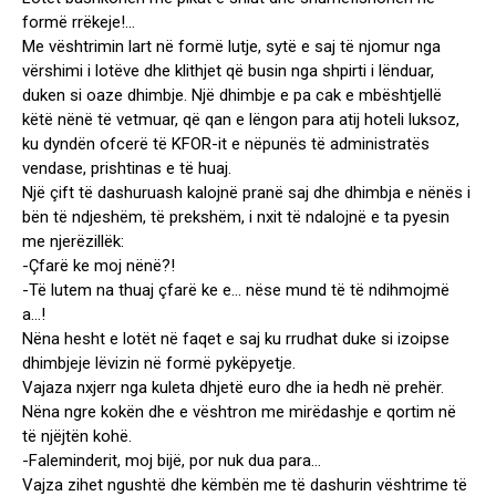
formë rrëkeje!…
Me vështrimin lart në formë lutje, sytë e saj të njomur nga
vërshimi i lotëve dhe klithjet që busin nga shpirti i lënduar,
duken si oaze dhimbje. Një dhimbje e pa cak e mbështjellë
këtë nënë të vetmuar, që qan e lëngon para atij hoteli luksoz,
ku dyndën ofcerë të KFOR-it e nëpunës të administratës
vendase, prishtinas e të huaj.
Një çift të dashuruash kalojnë pranë saj dhe dhimbja e nënës i
bën të ndjeshëm, të prekshëm, i nxit të ndalojnë e ta pyesin
me njerëzillëk:
-Çfarë ke moj nënë?!
-Të lutem na thuaj çfarë ke e… nëse mund të të ndihmojmë
a…!
Nëna hesht e lotët në faqet e saj ku rrudhat duke si izoipse
dhimbjeje lëvizin në formë pykëpyetje.
Vajaza nxjerr nga kuleta dhjetë euro dhe ia hedh në prehër.
Nëna ngre kokën dhe e vështron me mirëdashje e qortim në
të njëjtën kohë.
-Faleminderit, moj bijë, por nuk dua para…
Vajza zihet ngushtë dhe këmbën me të dashurin vështrime të