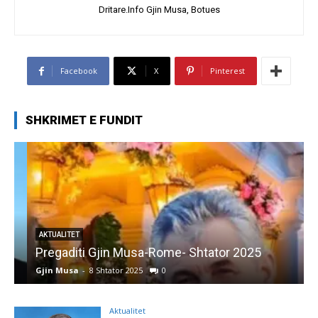
Dritare.Info Gjin Musa, Botues
Facebook
X
Pinterest
SHKRIMET E FUNDIT
AKTUALITET
Pregaditi Gjin Musa-Rome- Shtator 2025
Gjin Musa
-
8 Shtator 2025
0
G
Aktualitet