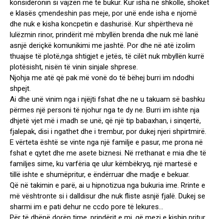
konsideronin si vajzën më të bukur. Kur isha në shkollë, shokët
e klasës çmendeshin pas meje, por unë ende isha e njomë
dhe nuk e kisha koncpetin e dashurisë. Kur shpërtheva në
lulëzmin rinor, prindërit më mbyllën brenda dhe nuk më lanë
asnjë deriçkë komunikimi me jashtë. Por dhe në atë izolim
thuajse të plotë,nga shtigjet e jetës, të cilët nuk mbyllën kurrë
plotësisht, nisën të vinin sinjale shprese.
Njohja me atë që pak më vonë do të bëhej burri im ndodhi
shpejt.
Ai dhe unë vinim nga i njëjti fshat dhe ne u takuam së bashku
përmes një personi të njohur nga te dy ne. Burri im ishte nja
dhjetë vjet më i madh se unë, që një tip babaxhan, i sinqertë,
fjalepak, disi i ngathet dhe i trembur, por dukej njeri shpirtmirë.
E vërteta është se vinte nga një familje e pasur, me prona në
fshat e qytet dhe me asete biznesi. Në rrethanat e mia dhe të
familjes sime, ku varfëria qe ulur këmbëkryq, një martesë e
tillë ishte e shumëpritur, e ëndërruar dhe madje e bekuar.
Që në takimin e parë, ai u hipnotizua nga bukuria ime. Rrinte e
më vështronte si i dalldisur dhe nuk fliste asnjë fjalë. Dukej se
sharmi im e pati dehur ne ccdo pore të lekures…
Për të dhënë dorën time, prindërit e mi, që mezi e kishin pritur