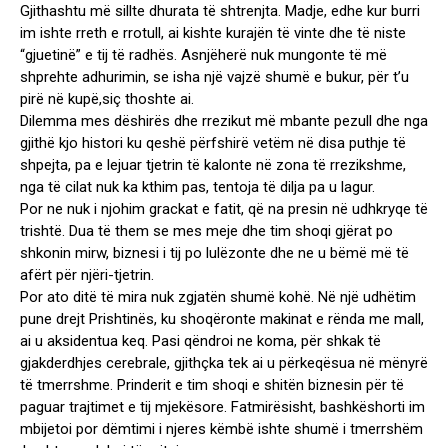
Gjithashtu më sillte dhurata të shtrenjta. Madje, edhe kur burri
im ishte rreth e rrotull, ai kishte kurajën të vinte dhe të niste
“gjuetinë” e tij të radhës. Asnjëherë nuk mungonte të më
shprehte adhurimin, se isha një vajzë shumë e bukur, për t’u
pirë në kupë,siç thoshte ai.
Dilemma mes dëshirës dhe rrezikut më mbante pezull dhe nga
gjithë kjo histori ku qeshë përfshirë vetëm në disa puthje të
shpejta, pa e lejuar tjetrin të kalonte në zona të rrezikshme,
nga të cilat nuk ka kthim pas, tentoja të dilja pa u lagur.
Por ne nuk i njohim grackat e fatit, që na presin në udhkryqe të
trishtë. Dua të them se mes meje dhe tim shoqi gjërat po
shkonin mirw, biznesi i tij po lulëzonte dhe ne u bëmë më të
afërt për njëri-tjetrin.
Por ato ditë të mira nuk zgjatën shumë kohë. Në një udhëtim
pune drejt Prishtinës, ku shoqëronte makinat e rënda me mall,
ai u aksidentua keq. Pasi qëndroi ne koma, për shkak të
gjakderdhjes cerebrale, gjithçka tek ai u përkeqësua në mënyrë
të tmerrshme. Prinderit e tim shoqi e shitën biznesin për të
paguar trajtimet e tij mjekësore. Fatmirësisht, bashkëshorti im
mbijetoi por dëmtimi i njeres këmbë ishte shumë i tmerrshëm