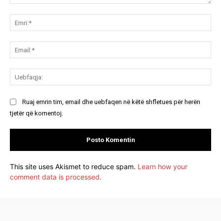
Koment:
Emr
Ema
Ue
Ruaj emrin tim, email dhe uebfaqen në këtë shfletues për herën
tjetër që komentoj.
This site uses Akismet to reduce spam.
Learn how your
comment data is processed.