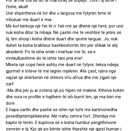
Por ai më tha se do të martohej së shpejti…Toni i tij ishte i
ftohë, akull!
Unë shpërtheva në lot dhe u largova me fytyrën time të
mbuluar me duart e mia.
Më kot kërkoja një fat të ri: fati më qe dhënë një herë, por unë
nuk kisha ditur ta mbaja. Në çastin më të vështirë të jetës së
tij, tim shoqi i kisha dhënë duart dhe qeshë larguar…Jo, nuk
duhet ta kisha braktisur bashkëshortin tim për shkak të atij
aksidenti. Po të isha ende i martuar me të, sa e
mrekullueshme do të ishte tani jeta ime!
Mbeta një copë herë ashtu me duart në fytyrë, teksa ndieja
gjurmët e lotëve të më lagnin mjekrën. Atë çast, njëra nga
vajzat që shërbenin në shitore m’u afrua dhe më zgjati një
zarf.
-Ma dha për ju ai zotëria që po hipën në makinë. Ktheva kokën
dhe vura re profilin e hajthëm të ish burrit tim, që ma bëri me
dorë…
E hapa zarfin dhe pashë se ishin një tufë me kartmonedha
pesëdhjetëmijëlekëshe. Më rrahu zemra fort…Dhimbja më
kaploi të tërën. E kuptova se e kisha humbur përgjithmonë
zemrën e tij. Kjo që po bënte ishte thjeshtë një gjest human i