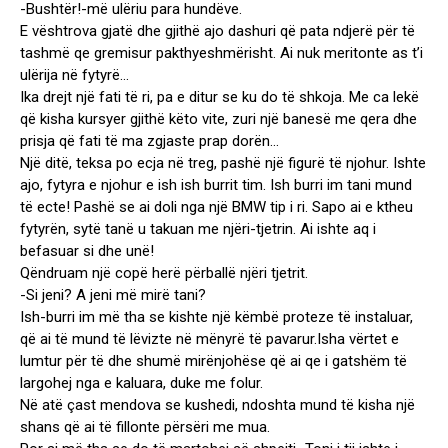
-Bushtër!-më ulëriu para hundëve.
E vështrova gjatë dhe gjithë ajo dashuri që pata ndjerë për të
tashmë qe gremisur pakthyeshmërisht. Ai nuk meritonte as t’i
ulërija në fytyrë…
Ika drejt një fati të ri, pa e ditur se ku do të shkoja. Me ca lekë
që kisha kursyer gjithë këto vite, zuri një banesë me qera dhe
prisja që fati të ma zgjaste prap dorën…
Një ditë, teksa po ecja në treg, pashë një figurë të njohur. Ishte
ajo, fytyra e njohur e ish ish burrit tim. Ish burri im tani mund
të ecte! Pashë se ai doli nga një BMW tip i ri. Sapo ai e ktheu
fytyrën, sytë tanë u takuan me njëri-tjetrin. Ai ishte aq i
befasuar si dhe unë!
Qëndruam një copë herë përballë njëri tjetrit.
-Si jeni? A jeni më mirë tani?
Ish-burri im më tha se kishte një këmbë proteze të instaluar,
që ai të mund të lëvizte në mënyrë të pavarur.Isha vërtet e
lumtur për të dhe shumë mirënjohëse që ai qe i gatshëm të
largohej nga e kaluara, duke me folur.
Në atë çast mendova se kushedi, ndoshta mund të kisha një
shans që ai të fillonte përsëri me mua.