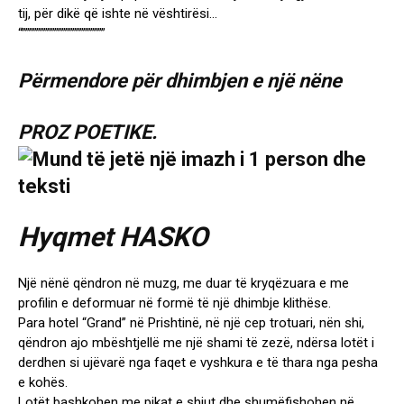
tij, për dikë që ishte në vështirësi…
“”””””””””””””””””””””””
Përmendore për dhimbjen e një nëne
PROZ POETIKE.
Hyqmet HASKO
Një nënë qëndron në muzg, me duar të kryqëzuara e me
profilin e deformuar në formë të një dhimbje klithëse.
Para hotel “Grand” në Prishtinë, në një cep trotuari, nën shi,
qëndron ajo mbështjellë me një shami të zezë, ndërsa lotët i
derdhen si ujëvarë nga faqet e vyshkura e të thara nga pesha
e kohës.
Lotët bashkohen me pikat e shiut dhe shumëfishohen në