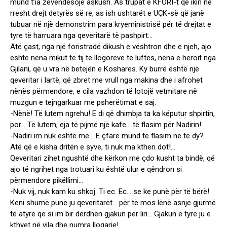
mund t’ia zëvëndësojë askush. As trupat e KFORI-t që ikin në
rresht drejt detyrës së re, as ish ushtarët e UÇK-së që janë
tubuar në një demonstrim para kryeministrisë për të drejtat e
tyre të harruara nga qeveritarë të pashpirt…
Atë çast, nga një foristradë dikush e vështron dhe e njeh, ajo
është nëna mikut të tij të llogoreve të luftës, nëna e heroit nga
Gjilani, që u vra në betejën e Koshares. Ky burrë është një
qeveritar i lartë, që zbret me vrull nga makina dhe i afrohet
nënës përmendore, e cila vazhdon të lotojë vetmitare në
muzgun e tejngarkuar me psherëtimat e saj.
-Nënë! Të lutem ngrehu! E di që dhimbja ta ka këputur shpirtin,
por… Të lutem, eja të pijmë një kafe… të flasim për Nadirin!
-Nadiri im nuk është më… E çfarë mund të flasim ne të dy?
Atë që e kisha dritën e syve, ti nuk ma kthen dot!…
Qeveritari zihet ngushtë dhe kërkon me çdo kusht ta bindë, që
ajo të ngrihet nga trotuari ku është ulur e qëndron si
përmendore pikëllimi…
-Nuk vij, nuk kam ku shkoj. Ti ec. Ec… se ke punë për të bërë!
Keni shumë punë ju qeveritarët… për të mos lënë asnjë gjurmë
të atyre që si im bir derdhën gjakun për liri… Gjakun e tyre ju e
kthyet në vila dhe numra llogarie!