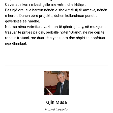
Qeveriatri ikën i mbështjellë me vetmi dhe klithje…
Pas një ore, ai e harron nënën e shokut të tij të armëve, nënën
e heroit. Duhen bërë projekte, duhen kollandrisur punët e
qeverisjes së madhe…
Ndërsa nëna vetmitare vazhdon të qëndrojë aty, në muzgun e
trazuar të pritjes pa cak, përballë hotel “Grand”, në një cep të
ronitur trotuari, me duar të kryqëzuara dhe shpirt të copëtuar
nga dhimbja!…
Gjin Musa
http://dritare.info/