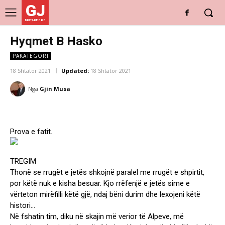
GJ
DRITARE E RE
Hyqmet B Hasko
PAKATEGORI
18 Shtator 2021
Updated:
18 Shtator 2021
Nga
Gjin Musa
Prova e fatit.
TREGIM
Thonë se rrugët e jetës shkojnë paralel me rrugët e shpirtit,
por këtë nuk e kisha besuar. Kjo rrëfenjë e jetës sime e
vërteton mirëfilli këtë gjë, ndaj bëni durim dhe lexojeni këtë
histori…
Në fshatin tim, diku në skajin më verior të Alpeve, më