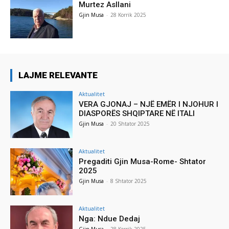
Murtez Asllani
Gjin Musa
-
28 Korrik 2025
LAJME RELEVANTE
Aktualitet
VERA GJONAJ – NJË EMËR I NJOHUR I
DIASPORËS SHQIPTARE NË ITALI
Gjin Musa
-
20 Shtator 2025
Aktualitet
Pregaditi Gjin Musa-Rome- Shtator
2025
Gjin Musa
-
8 Shtator 2025
Aktualitet
Nga: Ndue Dedaj
Gjin Musa
-
28 Korrik 2025