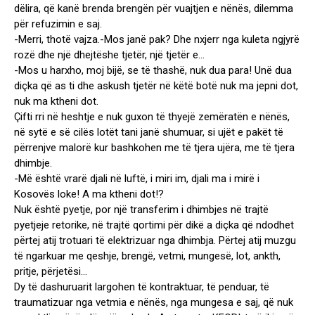
dëlira, që kanë brenda brengën për vuajtjen e nënës, dilemma
për refuzimin e saj.
-Merri, thotë vajza.-Mos janë pak? Dhe nxjerr nga kuleta ngjyrë
rozë dhe një dhejtëshe tjetër, një tjetër e…
-Mos u harxho, moj bijë, se të thashë, nuk dua para! Unë dua
diçka që as ti dhe askush tjetër në këtë botë nuk ma jepni dot,
nuk ma ktheni dot.
Çifti rri në heshtje e nuk guxon të thyejë zemëratën e nënës,
në sytë e së cilës lotët tani janë shumuar, si ujët e pakët të
përrenjve malorë kur bashkohen me të tjera ujëra, me të tjera
dhimbje.
-Më është vrarë djali në luftë, i miri im, djali ma i mirë i
Kosovës loke! A ma ktheni dot!?
Nuk është pyetje, por një transferim i dhimbjes në trajtë
pyetjeje retorike, në trajtë qortimi për dikë a diçka që ndodhet
përtej atij trotuari të elektrizuar nga dhimbja. Përtej atij muzgu
të ngarkuar me qeshje, brengë, vetmi, mungesë, lot, ankth,
pritje, përjetësi…
Dy të dashuruarit largohen të kontraktuar, të penduar, të
traumatizuar nga vetmia e nënës, nga mungesa e saj, që nuk