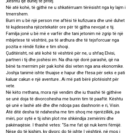
,keshtu qe duhej të pritej.
Në atë kohë, të gjithë ne u shkatërruam tërësisht nga ky lajm i
tmerrshem.
Burri im u bë një person me aftësi të kufizuara dhe unë duhet
të kujdesesha njëzetekatër ore për të gjitha nevojat e tij.
Familja jonë u bë më e varfër dhe tani jetonim në zgrip të një
mbijetese të vështirë, pa të ardhura dhe të tejsforcuar nga
pozita e rëndë fizike e tim shoqi..
Çuditërisht, në atë kohë të vështirë për ne, u shfaq Elvisi,
partneri i tij dhe joshësi im. Na dha një dorë parashë, që na
bënë ta merrnim për pak kohë disi veten nga ana ekonomike.
Joshja tanimë ishte thuajse e hapur dhe ftesa për seks e pati
kaluar cakun e një aventure…Ai më pati bërë plotësisht për
vete.
Në këto rrethana, mora një vendim dhe iu thashë të gjithëve
se unë doja të divorcohesha me burrin tim të paaftë. Kështu
që unë e lashë atë dhe dhe ndoqa pas dashnorin e ri, Visin.
Atë ditë desha të ndahesha me tim shoq me njerëzillëk, pa
mëri, por sytë e tij ishin plot me shkëndija zemërimi dhe
pakënaqësie. I thashë vetes: “Sa me fat që nuk kemi fëmijë.
Nëse do të kishim, ky divorc do të ishte I vështirë, në mos i