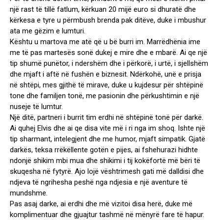
një rast të tillë fatlum, kërkuan 20 mijë euro si dhuratë dhe
kërkesa e tyre u përmbush brenda pak ditëve, duke i mbushur
ata me gëzim e lumturi.
Kështu u martova me atë që u bë burri im. Marrëdhënia ime
me të pas martesës sonë dukej e mire dhe e mbarë. Ai qe një
tip shumë punëtor, i ndershëm dhe i përkorë, i urtë, i sjellshëm
dhe mjaft i aftë në fushën e biznesit. Ndërkohë, unë e prisja
në shtëpi, mes gjithë të mirave, duke u kujdesur për shtëpinë
tone dhe familjen tonë, me pasionin dhe përkushtimin e një
nuseje të lumtur.
Një ditë, partneri i burrit tim erdhi në shtëpinë tonë për darkë.
Ai quhej Elvis dhe ai qe disa vite më i ri nga im shoq. Ishte një
tip sharmant, intelegjent dhe me humor, mjaft simpatik. Gjatë
darkës, teksa rrëkëllente gotën e pijes, ai fshehurazi hidhte
ndonjë shikim mbi mua dhe shikimi i tij kokëfortë më bëri të
skuqesha në fytyrë. Ajo lojë vështrimesh gati më dalldisi dhe
ndjeva të ngrihesha peshë nga ndjesia e një aventure të
mundshme.
Pas asaj darke, ai erdhi dhe më vizitoi disa herë, duke më
komplimentuar dhe gjuajtur tashmë në mënyrë fare të hapur.