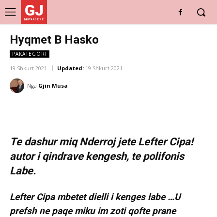
GJ
DRITARE E RE
Hyqmet B Hasko
PAKATEGORI
19 Shkurt 2021
Updated:
19 Shkurt 2021
Nga
Gjin Musa
Te dashur miq Nderroj jete Lefter Cipa!
autor i qindrave kengesh, te polifonis
Labe.
Lefter Cipa mbetet dielli i kenges labe …U
prefsh ne paqe miku im zoti qofte prane