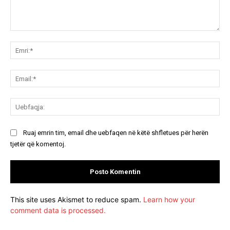
Koment:
Emr
Ema
Ue
Ruaj emrin tim, email dhe uebfaqen në këtë shfletues për herën
tjetër që komentoj.
This site uses Akismet to reduce spam.
Learn how your
comment data is processed.