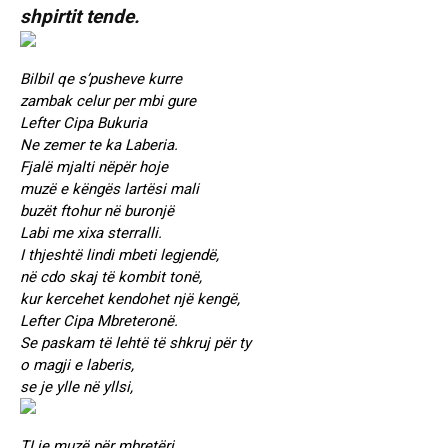
shpirtit tende.
Bilbil qe s’pusheve kurre
zambak celur per mbi gure
Lefter Cipa Bukuria
Ne zemer te ka Laberia.
Fjalë mjalti nëpër hoje
muzë e këngës lartësi mali
buzët ftohur në buronjë
Labi me xixa sterralli.
I thjeshtë lindi mbeti legjendë,
në cdo skaj të kombit tonë,
kur kercehet kendohet një kengë,
Lefter Cipa Mbreteronë.
Se paskam të lehtë të shkruj për ty
o magji e laberis,
se je ylle në yllsi,
TI je muzë për mbretëri.