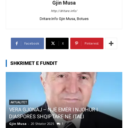
Gjin Musa
http://dritare.info/
Dritare.Info Gjin Musa, Botues
Facebook
X
Pinterest
SHKRIMET E FUNDIT
NJOHUR I
AKTUALITET
ALI
Pregaditi Gjin Musa-Rome- Shtator
Gjin Musa
-
8 Shtator 2025
0